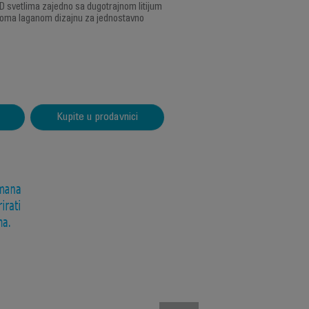
 svetlima zajedno sa dugotrajnom litijum
eoma laganom dizajnu za jednostavno
Kupite u prodavnici