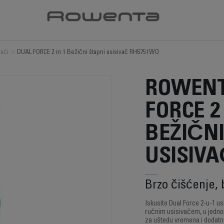
vači
>
DUAL FORCE 2 in 1 Bežični štapni usisivač RH6751WO
ROWENT
FORCE 2 
BEŽIČNI
USISIV
Brzo čišćenje, 
Iskusite Dual Force 2-u-1 u
ručnim usisivačem, u jednom
za uštedu vremena i dodatnu