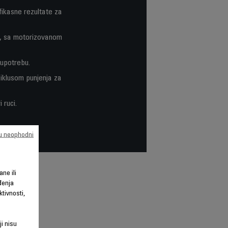
efikasne rezultate za
ja, sa motorizovanom
 upotrebu.
ciklusom punjenja za
 ruci.
su neophodni
ane ili
đenja
tivnosti,
ji nisu