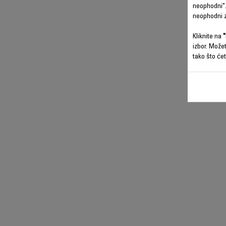
neophodni".
neophodni z
Kliknite na
"
izbor. Može
tako što ćet