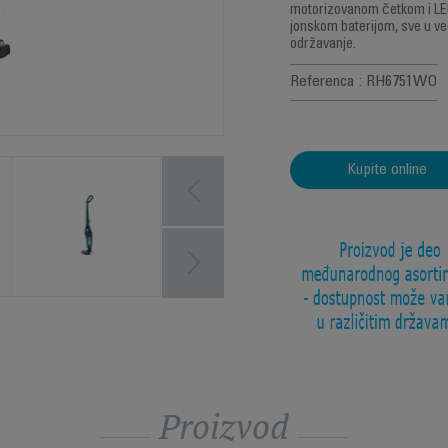
motorizovanom četkom i LED
jonskom baterijom, sve u v
održavanje.
Referenca : RH6751WO
Kupite online
Proizvod