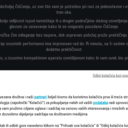
doživljaj čišćenja, uz sve što vam je potrebno pri ruci za jednostavne i 
tren oka.
bolju vidljivost ispod nameštaja ili u drugim područjima slabog osvetljen
glavom za usisavanje kako bi se osiguralo pouzdano čišćenje.
ručka čini odlaganje bez napora, dok uspravan položaj pruža praktičniju
rija izuzetnih performansi ima impresivan rad do 75 minuta, sa 5-satnim 
dodatnu praktičnost.
o, u izuzetno kompaktnom aparatu osmišljenom kako bi vam uvek bio pri
Odbij kolačiće koji ni
vezana društva i naši
partneri
željeli bismo da koristimo kolačiće prve ili treće str
logije (zajednički "Kolačići") za prikupljanje nekih od vaših
podataka
radi sprovo
da vam pružimo ciljane oglase i sadržaj na osnovu vaših interesovanja i mrežnih ak
Funkcije – poređenje
m dozvolimo dijeljenje sadržaja na društvenim medijima.
ati ili odbiti gore navedeno klikom na "Prihvati sve kolačiće" ili "Odbij kolačiće ko