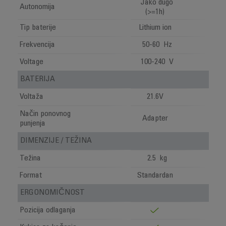
Jako dugo
Autonomija
(>=1h)
Tip baterije
Lithium ion
Frekvencija
50-60 Hz
Voltage
100-240 V
BATERIJA
Voltaža
21.6V
Način ponovnog
Adapter
punjenja
DIMENZIJE / TEŽINA
Težina
2.5 kg
Format
Standardan
ERGONOMIČNOST
Pozicija odlaganja