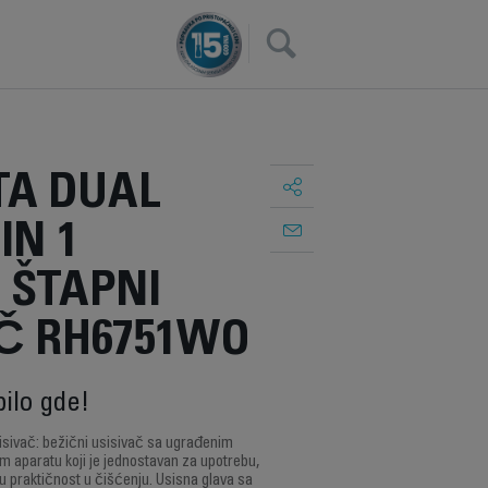
×
A DUAL
IN 1
 ŠTAPNI
AČ RH6751WO
bilo gde!
sisivač: bežični usisivač sa ugrađenim
 aparatu koji je jednostavan za upotrebu,
 praktičnost u čišćenju. Usisna glava sa