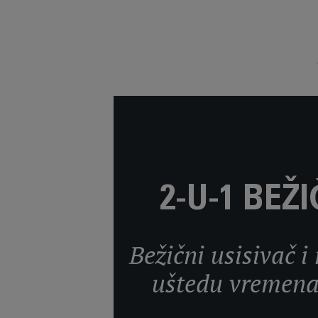
2-U-1 BEŽ
Bežični usisivač i
uštedu vremena 