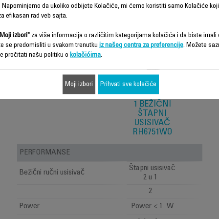
 Napominjemo da ukoliko odbijete Kolačiće, mi ćemo koristiti samo Kolačiće koji
a efikasan rad veb sajta.
Moji izbori"
za više informacija o različitim kategorijama kolačića i da biste imali d
te se predomisliti u svakom trenutku
iz našeg centra za preferencije
. Možete saz
e pročitati našu politiku o
kolačićima
.
Moji izbori
Prihvati sve kolačiće
DUAL
FORCE 2 IN
1 BEŽIČNI
ŠTAPNI
USISIVAČ
RH6751WO
PERFORMANSE
Štapni usisivač
Bežični ručni usisivač
2 u 1
2
Power
Power < 1 W