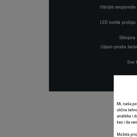
Otkrijte neuporediv 
LED svetla pružaju 
Sklopiva 
Litijum-jonska bate
Sve t
Mi, naša po
slične tehno
analitike i 
kao i da va
Možete prist