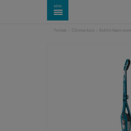
MENI
Početak
>
Ćišćenje kuće
>
Bežični štapni usisi