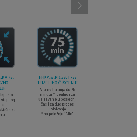
UČKA ZA
EFIKASAN ČAK I ZA
DUGOTRAJNA
AVNO
TEMELJNO ČIŠĆENJE
BEŽIČNA UPOTRE
NJE
Vreme trajanja do 75
Opremljen najnovijo
minuta * idealno i za
21.6V tehnologijom
lapanja
usisavanje u poslednji
litijum-jonske baterij
g štapnog
čas i za dug proces
, za
usisivanja
aktičnost
* na položaju "Min"
nju.