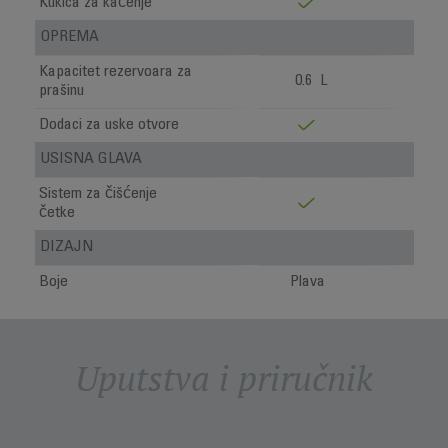
Kukica za kačenje
OPREMA
Kapacitet rezervoara za
0.6 L
prašinu
Dodaci za uske otvore
USISNA GLAVA
Sistem za čišćenje
četke
DIZAJN
Boje
Plava
Uputstva i priručnik