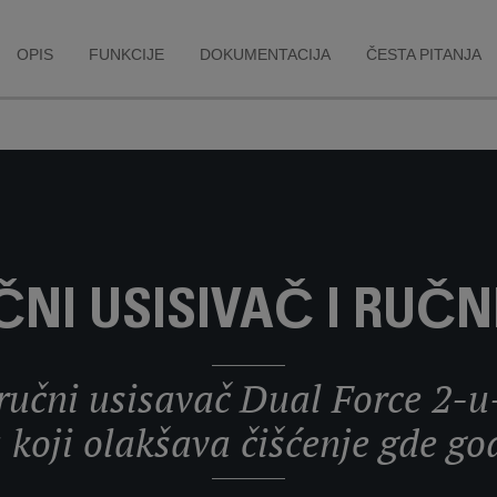
OPIS
FUNKCIJE
DOKUMENTACIJA
ČESTA PITANJA
IČNI USISIVAČ I RUČN
 ručni usisavač Dual Force 2-u
koji olakšava čišćenje gde god