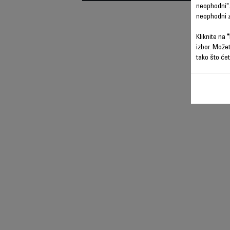
neophodni".
neophodni z
Kliknite na
"
izbor. Može
tako što ćet