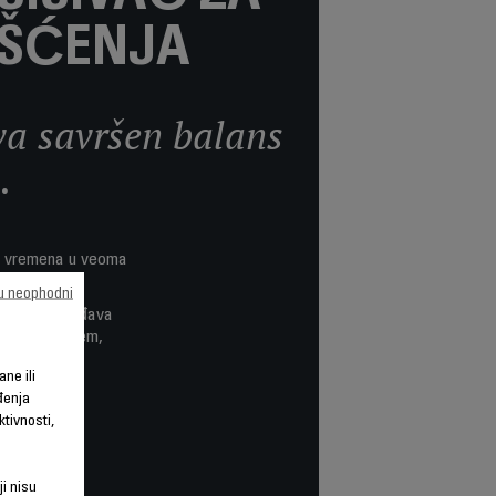
IŠĆENJA
va savršen balans
.
om vremena u veoma
su neophodni
atski prilagođava
za saginjanjem,
ane ili
đenja
tivnosti,
ji nisu