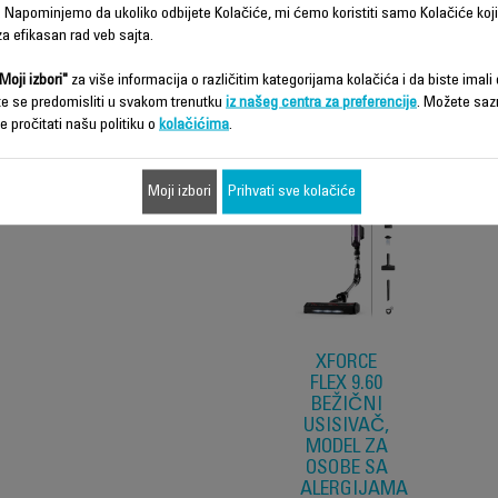
 Napominjemo da ukoliko odbijete Kolačiće, mi ćemo koristiti samo Kolačiće koji
a efikasan rad veb sajta.
Moji izbori"
za više informacija o različitim kategorijama kolačića i da biste imali d
te se predomisliti u svakom trenutku
iz našeg centra za preferencije
. Možete saz
Funkcije – poređenje
e pročitati našu politiku o
kolačićima
.
Moji izbori
Prihvati sve kolačiće
XFORCE
FLEX 9.60
BEŽIČNI
USISIVAČ,
MODEL ZA
OSOBE SA
ALERGIJAMA