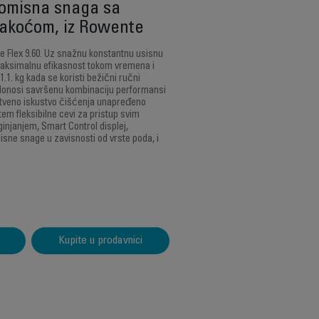
omisna snaga sa
akoćom, iz Rowente
e Flex 9.60. Uz snažnu konstantnu usisnu
maksimalnu efikasnost tokom vremena i
1. kg kada se koristi bežični ručni
 donosi savršenu kombinaciju performansi
instveno iskustvo čišćenja unapređeno
em fleksibilne cevi za pristup svim
njanjem, Smart Control displej,
sne snage u zavisnosti od vrste poda, i
Kupite u prodavnici