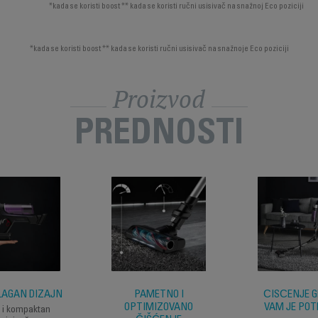
*kada se koristi boost ** kada se koristi ručni usisivač na snažnoj Eco poziciji
*kada se koristi boost ** kada se koristi ručni usisivač na snažnoje Eco poziciji
Proizvod
PREDNOSTI
LAGAN DIZAJN
PAMETNO I
ČIŠĆENJE G
OPTIMIZOVANO
VAM JE PO
 i kompaktan