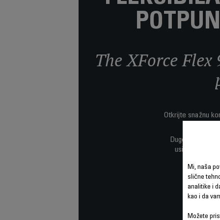
POTPUN
The XForce Flex 
Otkrijte snažnu k
Dugotrajni rezul
usisnu snagu v
Mi, naša po
slične tehno
analitike i 
kao i da va
Možete prist