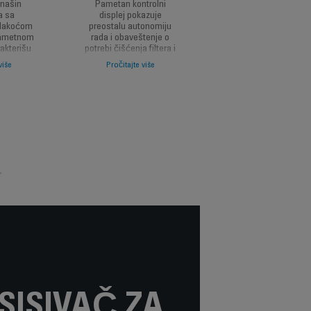
i našin
Pametan kontrolni
Otkrijte zdravo i temel
a sa
displej pokazuje
čišćenje sa dugotraj
 lakoćom
preostalu autonomiju
separacijom vazduha
pametnom
rada i obaveštenje o
prašine i 99.9% filtrac
rakterišu
potrebi čišćenja filtera i
sitne prašine, alergen
ev koja
omogućava da
grinja.
više
Pročitajte više
god je
prilagodite snagu vašim
otrebe za
potrebama sa 3 različita
 snažnim
nivoa i okidačem za
njem za
boost.
e u slabo
dručjima.
SISIVAČ ZA