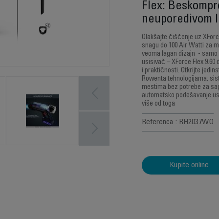
Flex: Beskompr
neuporedivom l
Olakšajte čiščenje uz XForc
snagu do 100 Air Watti za 
veoma lagan dizajn - samo 1.
usisivač – XForce Flex 9.60
i praktičnosti. Otkrijte jed
Rowenta tehnologijama: sist
mestima bez potrebe za sagi
automatsko podešavanje usi
više od toga
Referenca : RH2037WO
Kupite online