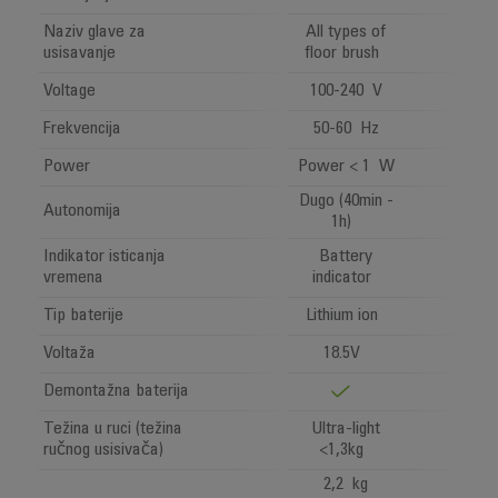
Naziv glave za
All types of
usisavanje
floor brush
Voltage
100-240 V
Frekvencija
50-60 Hz
Power
Power < 1 W
Dugo (40min -
Autonomija
1h)
Indikator isticanja
Battery
vremena
indicator
Tip baterije
Lithium ion
Voltaža
18.5V
Demontažna baterija
Težina u ruci (težina
Ultra-light
ručnog usisivača)
<1,3kg
2,2 kg