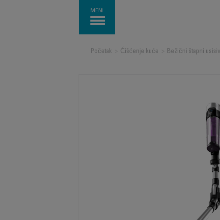
MENI
Početak
>
Ćišćenje kuće
>
Bežični štapni usisi