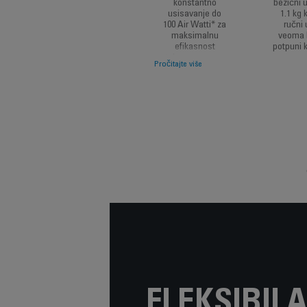
konstantno
bežični 
usisavanje do
1.1 kg 
100 Air Watti* za
ručni 
maksimalnu
veoma l
efikasnost
potpuni 
tokom vremena
Pročitajte više
i dugotrajna
baterija sa
autonomijom do
45 minuta** za
performanse
dubinskog
čišćenja.
FLEKSIBIL