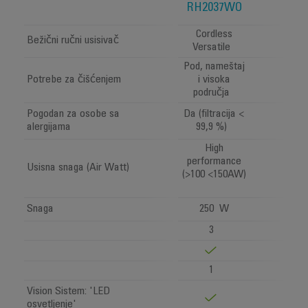
RH2037WO
Cordless
Bežični ručni usisivač
Versatile
Pod, nameštaj
Potrebe za čišćenjem
i visoka
područja
Pogodan za osobe sa
Da (filtracija <
alergijama
99,9 %)
High
performance
Usisna snaga (Air Watt)
(>100 <150AW)
Snaga
250 W
3
1
Vision Sistem: 'LED
osvetljenje'