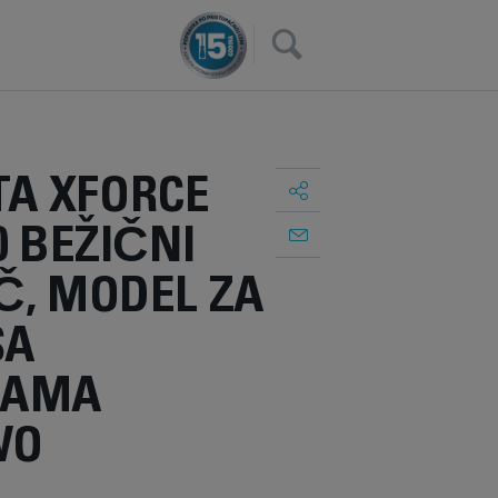
×
A XFORCE
0 BEŽIČNI
Č, MODEL ZA
SA
JAMA
WO