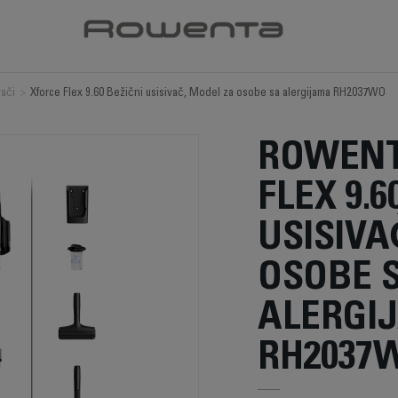
vači
>
Xforce Flex 9.60 Bežični usisivač, Model za osobe sa alergijama RH2037WO
ROWENT
FLEX 9.6
USISIVA
OSOBE 
ALERGI
RH2037