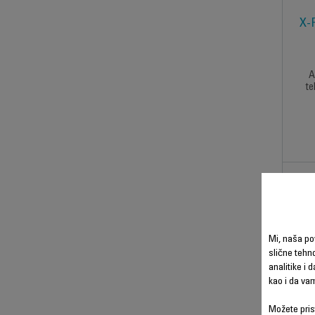
X-
A
te
Mi, naša po
slične tehno
analitike i 
kao i da va
Možete prist