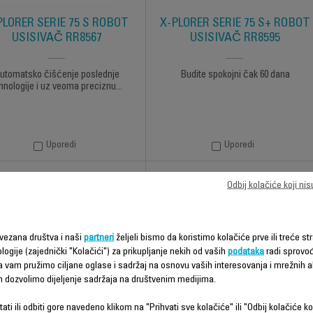
PLORER SERIE 75 S ROBOT
X-PLORER SERIE 75 S+ ROBOT
USISIVAČ RR8567
USISIVAČ RR8595
utomatsko čišćenje poslednje
Budite spokojni čak 60 dana
hnologije i uz veoma preciznu...
Uporedi
Uporedi
Odbij kolačiće koji ni
vezana društva i naši
partneri
željeli bismo da koristimo kolačiće prve ili treće str
logije (zajednički "Kolačići") za prikupljanje nekih od vaših
podataka
radi sprovo
da vam pružimo ciljane oglase i sadržaj na osnovu vaših interesovanja i mrežnih ak
m dozvolimo dijeljenje sadržaja na društvenim medijima.
ati ili odbiti gore navedeno klikom na "Prihvati sve kolačiće" ili "Odbij kolačiće ko