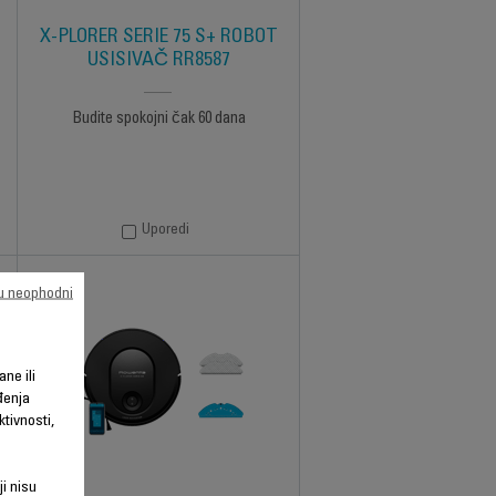
X-PLORER SERIE 75 S+ ROBOT
USISIVAČ RR8587
Budite spokojni čak 60 dana
Uporedi
su neophodni
ane ili
đenja
tivnosti,
ji nisu