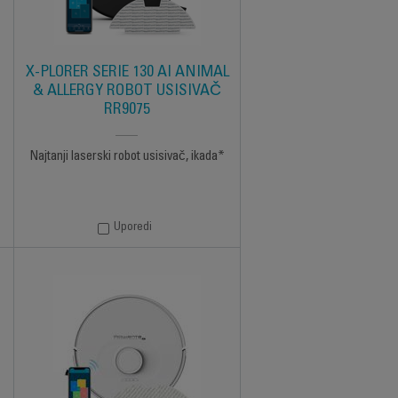
X-PLORER SERIE 130 AI ANIMAL
& ALLERGY ROBOT USISIVAČ
RR9075
Najtanji laserski robot usisivač, ikada*
Uporedi