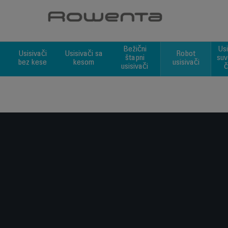
Choose a category
Bežični
Usi
a
Usisivači
Usisivači sa
Robot
štapni
suv
bez kese
kesom
usisivači
usisivači
č