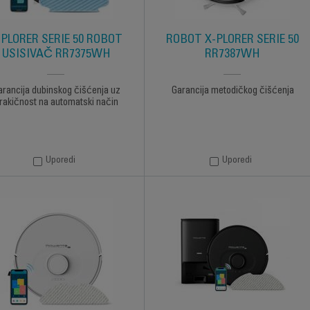
-PLORER SERIE 50 ROBOT
ROBOT X-PLORER SERIE 50
USISIVAČ RR7375WH
RR7387WH
arancija dubinskog čišćenja uz
Garancija metodičkog čišćenja
rakičnost na automatski način
Uporedi
Uporedi