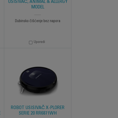
Y
USISIVAČ, ANIMAL & ALLERGY
MODEL
Dubinsko čišćenje bez napora
Uporedi
ROBOT USISIVAČ X-PLORER
E
SERIE 20 RR6871WH