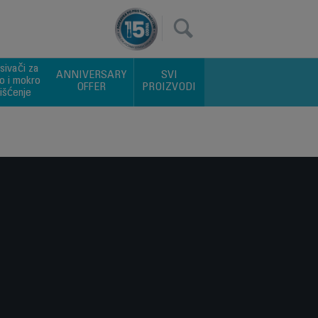
×
sivači za
ANNIVERSARY
SVI
o i mokro
OFFER
PROIZVODI
išćenje