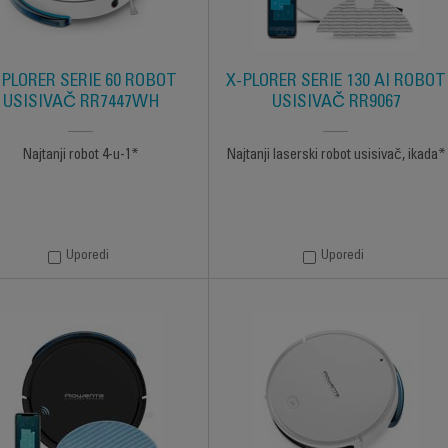
-PLORER SERIE 60 ROBOT
X-PLORER SERIE 130 AI ROBOT
USISIVAČ RR7447WH
USISIVAČ RR9067
Najtanji robot 4-u-1*
Najtanji laserski robot usisivač, ikada*
Uporedi
Uporedi