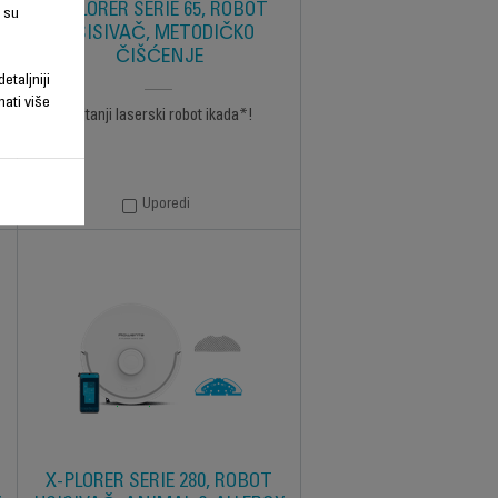
X-PLORER SERIE 65, ROBOT
 su
USISIVAČ, METODIČKO
ČIŠĆENJE
etaljniji
nati više
Najtanji laserski robot ikada*!
Uporedi
X-PLORER SERIE 280, ROBOT