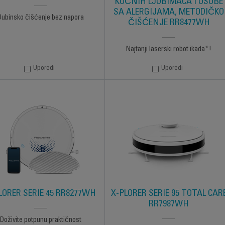
KUĆNIH LJUBIMACA I OSOBE
SA ALERGIJAMA, METODIČKO
Dubinsko čišćenje bez napora
ČIŠĆENJE RR8477WH
Najtanji laserski robot ikada*!
Uporedi
Uporedi
LORER SERIE 45 RR8277WH
X-PLORER SERIE 95 TOTAL CAR
RR7987WH
Doživite potpunu praktičnost