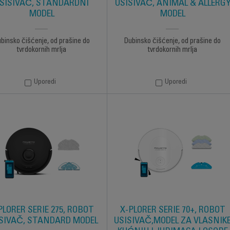
SISIVAČ, STANDARDNI
USISIVAČ, ANIMAL & ALLERG
MODEL
MODEL
binsko čišćenje, od prašine do
Dubinsko čišćenje, od prašine do
tvrdokornih mrlja
tvrdokornih mrlja
Uporedi
Uporedi
PLORER SERIE 275, ROBOT
X-PLORER SERIE 70+, ROBOT
SIVAČ, STANDARD MODEL
USISIVAČ,MODEL ZA VLASNIK