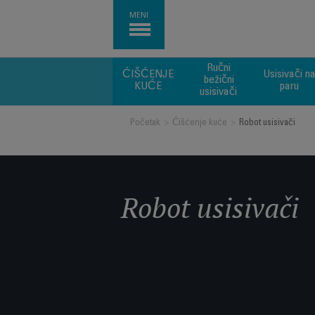
MENI
Ručni
ĆIŠĆENJE
Usisivači n
bežični
KUĆE
paru
usisivači
Početak
>
Ćišćenje kuće
>
Robot usisivači
Robot usisivači