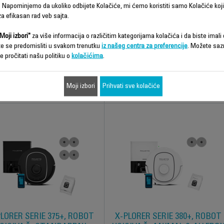
LORER SERIE 130 AI ROBOT
X-PLORER SERIE 65+, ROBOT
 Napominjemo da ukoliko odbijete Kolačiće, mi ćemo koristiti samo Kolačiće koji
USISIVAČ RR9065
USISIVAČ, METODIČKO
a efikasan rad veb sajta.
ČIŠĆENJE
Moji izbori"
za više informacija o različitim kategorijama kolačića i da biste imali d
nji laserski robot usisivač, ikada*
te se predomisliti u svakom trenutku
iz našeg centra za preferencije
. Možete saz
Najtanji laserski robot ikada*!
e pročitati našu politiku o
kolačićima
.
Moji izbori
Prihvati sve kolačiće
Uporedi
Uporedi
LORER SERIE 375+, ROBOT
X-PLORER SERIE 380+, ROBOT