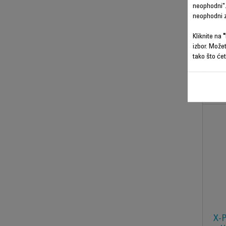
X-P
neophodni".
neophodni z
Kliknite na
"
Najta
izbor. Može
tako što ćet
X-P