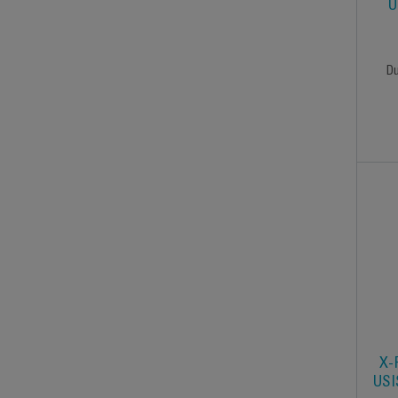
U
Du
X-
USI