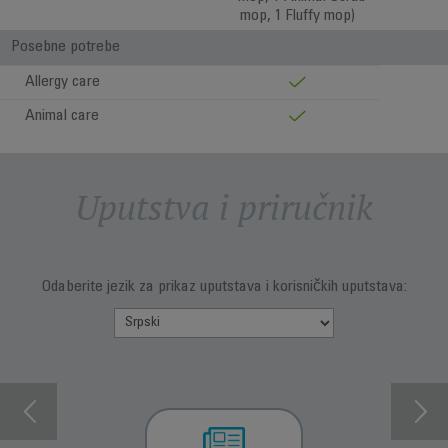
mop, 1 Fluffy mop)
Posebne potrebe
Allergy care
Animal care
Uputstva i priručnik
Odaberite jezik za prikaz uputstava i korisničkih uputstava: