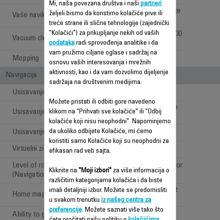
Mi, naša povezana društva i naši
partneri
Automatsko čišćenje
željeli bismo da koristimo kolačiće prve ili
Vaše navike
bez napora
treće strane ili slične tehnologije (zajednički
"Kolačići") za prikupljanje nekih od vaših
Best-in-class (>=4000
Vacuum cleaning efficiency
Pa)
podataka
radi sprovođenja analitike i da
vam pružimo ciljane oglase i sadržaj na
Mopping
Electronic
osnovu vaših interesovanja i mrežnih
aktivnosti, kao i da vam dozvolimo dijeljenje
Navigacija
sadržaja na društvenim medijima.
Usisavanje više prostorija
Možete pristati ili odbiti gore navedeno
Standard (Obstacle
Usisavanje oko prepreka
klikom na "Prihvati sve kolačiće" ili "Odbij
detection >10 cm)
kolačiće koji nisu neophodni". Napominjemo
da ukoliko odbijete Kolačiće, mi ćemo
Usisavanje stepenica
Yes: 3 drop sensors
koristiti samo Kolačiće koji su neophodni za
Virtuelni zidovi
Yes: via Application
efikasan rad veb sajta.
Level of room coverage
Best-in-class (laser or
Kliknite na
"Moji izbori"
za više informacija o
(Navigation technology)
laser+camera)
različitim kategorijama kolačića i da biste
Room management
imali detaljniji izbor. Možete se predomisliti
Home mapping in the App
and cleaning report
u svakom trenutku
iz našeg centra za
preferencije
. Možete saznati više tako što
Ability to go under low
Standard
ćete pročitati našu politiku o
kolačićima
.