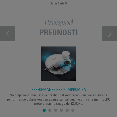
plorer Serie 20
Proizvod
PREDNOSTI
PERFORMANSE BEZ KOMPROMISA
Najbolja kombinacija: sva praktičnost robotskog usisivača i izvrsne
performanse dubinskog usisavanja zahvaljujući veoma snažnom BLDC
motoru usisne snage do 12000Pa.