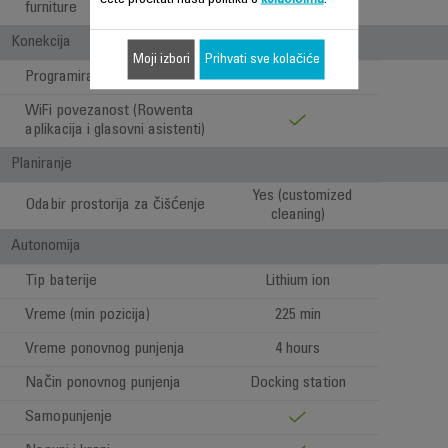
furniture
Konekcija
Moji izbori
Prihvati sve kolačiće
Programiranje čišćenja
WiFi povezanost (Rowenta
aplikacija i glasovni asistenti)
Planiranje
Yes (customized
Odabir prostorija za čišćenje
cleaning)
Autonomija
Tip baterije
Lithium ion
Vreme (min pozicija)
225 min
Vreme ponovnog punjenja
4 hours
Način ponovnog punjenja
Docking station
Samopunjenje