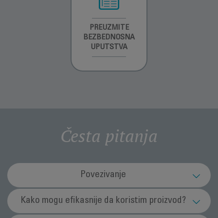
INFORMACIJE O
PREUZMITE
GARANCIJI
BEZBEDNOSNA
UPUTSTVA
Česta pitanja
Povezivanje
Kako da povežem robot usisivač sa
Kako mogu efikasnije da koristim proizvod?
aplikacijom Alexa / Google glasovni