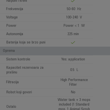
Napuni i kreni
Frekvencija
50-60 Hz
Voltage
100-240 V
Power
Power < 1 W
Autonomija
225 min
Baterija koja se brzo puni
Oprema
Sistem kontrole
Yes: application
Kapacitet rezervoara za
0.5 L
prašinu
High Performance
Filtracija
Filter
Robot koji govori
No
Water tank + 3 mops
included (1 Standard
Ostalo
mop, 1 Animal Scrub