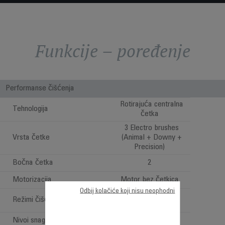
Funkcije – poređenje
Performanse čišćenja
Rotirajuća centralna
Tehnologija
četka
3 Electro brushes
Vrsta četke
(Animal + Downy +
Precision)
Bočna četka
2
Motorizacija
Motor bez četkica
Odbij kolačiće koji nisu neophodni
Customized (cf.
Režimi čišćenja
permanent map)
Nivoi snage
4