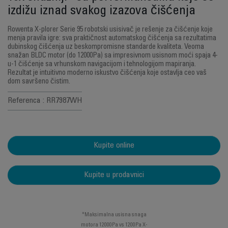
izdižu iznad svakog izazova čišćenja
Rowenta X-plorer Serie 95 robotski usisivač je rešenje za čišćenje koje
menja pravila igre: sva praktičnost automatskog čišćenja sa rezultatima
dubinskog čišćenja uz beskompromisne standarde kvaliteta. Veoma
snažan BLDC motor (do 12000Pa) sa impresivnom usisnom moći spaja 4-
u-1 čišćenje sa vrhunskom navigacijom i tehnologijom mapiranja.
Rezultat je intuitivno moderno iskustvo čišćenja koje ostavlja ceo vaš
dom savršeno čistim.
Referenca : RR7987WH
Kupite online
Kupite u prodavnici
*Maksimalna usisna snaga
motora 12000Pa vs 1200Pa X-