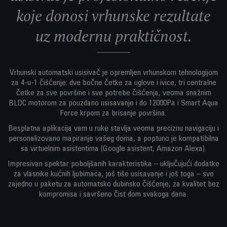
koje donosi vrhunske rezultate
uz modernu praktičnost.
Vrhunski automatski usisivač je opremljen vrhunskom tehnologijom
za 4-u-1 čišćenje: dve bočne četke za uglove i ivice, tri centralne
četke za sve površine i sve potrebe čišćenja, veoma snažnim
BLDC motorom za pouzdano usisavanje i do 12000Pa i Smart Aqua
Force krpom za brisanje površina.
Besplatna aplikacija vam u ruke stavlja veoma preciznu navigaciju i
personalizovano mapiranje vašeg doma, a poptuno je kompatibilna
sa virtuelnim asistentima (Google asistent, Amazon Alexa).
Impresivan spektar poboljšanih karakteristika – uključujući dodatke
za vlasnike kućnih ljubimaca, još tiše usisavanje i još toga – sve
zajedno u paketu za automatsko dubinsko čišćenje, za kvalitet bez
kompromisa i savršeno čist dom svakoga dana.