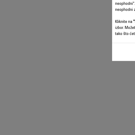
neophodni".
neophodni z
Kliknite na
"
izbor. Može
tako što ćet