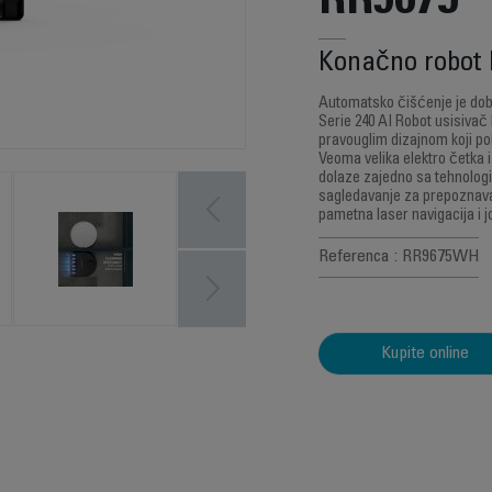
RR9675
Konačno robot k
Automatsko čišćenje je dobi
Serie 240 AI Robot usisivač
pravouglim dizajnom koji po
Veoma velika elektro četka i
dolaze zajedno sa tehnologi
sagledavanje za prepoznava
pametna laser navigacija i j
Referenca : RR9675WH
Kupite online