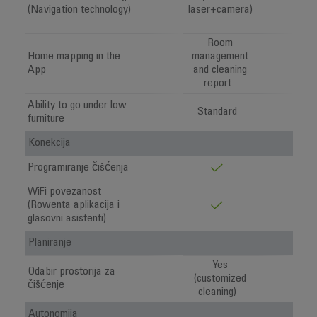
(Navigation technology)
laser+camera)
Room
Home mapping in the
management
App
and cleaning
report
Ability to go under low
Standard
furniture
Konekcija
Programiranje čišćenja
WiFi povezanost
(Rowenta aplikacija i
glasovni asistenti)
Planiranje
Yes
Odabir prostorija za
(customized
čišćenje
cleaning)
Autonomija