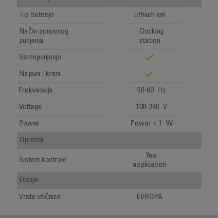
Tip baterije
Lithium ion
Način ponovnog
Docking
punjenja
station
Samopunjenje
Napuni i kreni
Frekvencija
50-60 Hz
Voltage
100-240 V
Power
Power < 1 W
Oprema
Yes:
Sistem kontrole
application
Dizajn
Vrsta utičnice
EVROPA