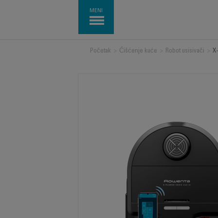
MENI
Početak
>
Ćišćenje kuće
>
Robot usisivači
>
X-