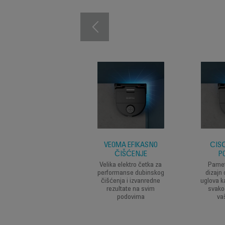
VEOMA EFIKASNO
ČIŠĆ
ČIŠĆENJE
P
Velika elektro četka za
Pamet
performanse dubinskog
dizajn 
čišćenja i izvanredne
uglova k
rezultate na svim
svako
podovima
va