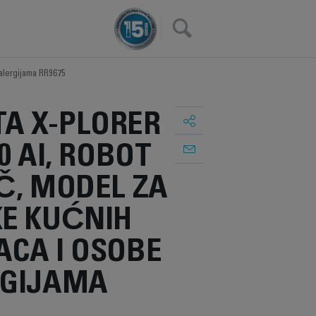
×
 alergijama RR9675
A X-PLORER
0 AI, ROBOT
Č, MODEL ZA
KE KUĆNIH
ACA I OSOBE
RGIJAMA