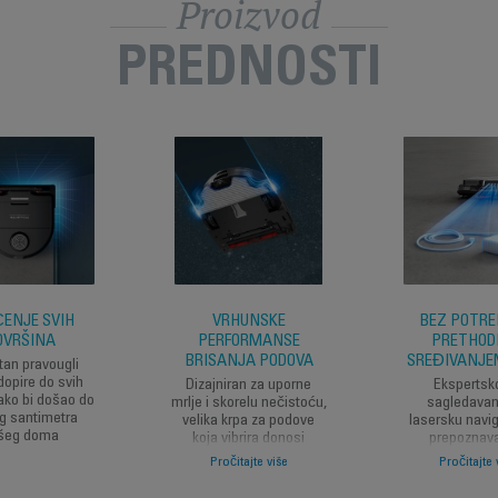
Proizvod
PREDNOSTI
ENJE SVIH
VRHUNSKE
BEZ POTRE
OVRŠINA
PERFORMANSE
PRETHOD
BRISANJA PODOVA
SREĐIVANJE
an pravougli
dopire do svih
Dizajniran za uporne
Ekspertsk
ako bi došao do
mrlje i skorelu nečistoću,
sagledavan
g santimetra
velika krpa za podove
lasersku navig
šeg doma
koja vibrira donosi
prepoznava
izuzetnu efikasnost za
izbegavanje 
Pročitajte više
Pročitajte 
automatsko čišćenje
predmet
koje čini vaš dom
kablova, čarap