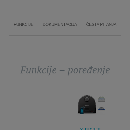
savršenim
za kućne ljubi
savršeno aut
čišćenj
FUNKCIJE
DOKUMENTACIJA
ČESTA PITANJA
Funkcije – poređenje