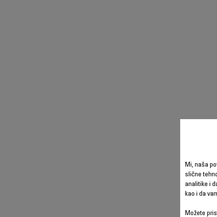
Mi, naša po
slične tehno
analitike i 
kao i da va
Možete prist