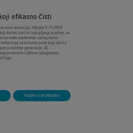
oji efikasno čisti
lo novu dimenziju: Otkrijte X-PLORER
 koji donosi moćno sakupljanje prašine, sa
kriva svaki santimetar vašeg doma.
 velika krpa za brisanje poda koja vibrira
jom poslednje generacije: 3D
nje predmeta i njihovo izbegavanje,
oš toga.
Kupite u prodavnici