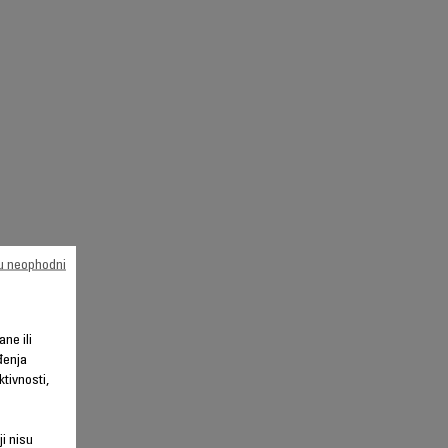
su neophodni
ane ili
đenja
tivnosti,
ji nisu