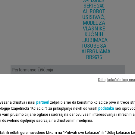
X-PLORER
SERIE 240
AI, ROBOT
USISIVAČ,
MODEL ZA
VLASNIKE
KUĆNIH
LJUBIMACA
I OSOBE SA
ALERGIJAMA
RR9675
Performanse čišćenja
Rotirajuća
Odbij kolačiće koji ni
Tehnologija
centralna
četka
Vrsta četke
Electro-brush
vezana društva i naši
partneri
željeli bismo da koristimo kolačiće prve ili treće str
logije (zajednički "Kolačići") za prikupljanje nekih od vaših
podataka
radi sprovo
Bočna četka
1
da vam pružimo ciljane oglase i sadržaj na osnovu vaših interesovanja i mrežnih ak
Motor bez
m dozvolimo dijeljenje sadržaja na društvenim medijima.
Motorizacija
četkica
ati ili odbiti gore navedeno klikom na "Prihvati sve kolačiće" ili "Odbij kolačiće ko