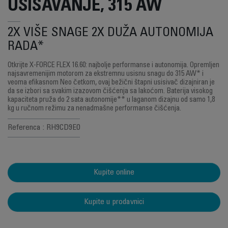
USISAVANJE, 315 AW
2X VIŠE SNAGE 2X DUŽA AUTONOMIJA
RADA*
Otkrijte X-FORCE FLEX 16.60: najbolje performanse i autonomija. Opremljen
najsavremenijim motorom za ekstremnu usisnu snagu do 315 AW* i
veoma efikasnom Neo četkom, ovaj bežični štapni usisivač dizajniran je
da se izbori sa svakim izazovom čišćenja sa lakoćom. Baterija visokog
kapaciteta pruža do 2 sata autonomije** u laganom dizajnu od samo 1,8
kg u ručnom režimu za nenadmašne performanse čišćenja.
Referenca : RH9CD9E0
Kupite online
Kupite u prodavnici