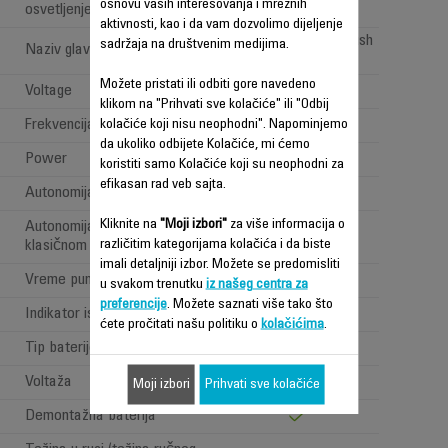
osnovu vaših interesovanja i mrežnih
osvetljenje'
aktivnosti, kao i da vam dozvolimo dijeljenje
All types of floor brush
sadržaja na društvenim medijima.
Naziv glave za usisavanje
Možete pristati ili odbiti gore navedeno
Voltage
100-240 V
klikom na "Prihvati sve kolačiće" ili "Odbij
Frekvencija
50/60 Hz
kolačiće koji nisu neophodni". Napominjemo
da ukoliko odbijete Kolačiće, mi ćemo
Power
Power < 1 W
koristiti samo Kolačiće koji su neophodni za
efikasan rad veb sajta.
Autonomija
Jako dugo (>=1h)
Kliknite na
"Moji izbori"
za više informacija o
Autonomija (na snažnom
120min
različitim kategorijama kolačića i da biste
klasičnom položaju)
imali detaljniji izbor. Možete se predomisliti
Vreme punjenja
6 h
u svakom trenutku
iz našeg centra za
preferencije
. Možete saznati više tako što
Indikator isticanja vremena
Battery indicator
ćete pročitati našu politiku o
kolačićima
.
Tip baterije
Lithium ion
Voltaža
25.2V
Moji izbori
Prihvati sve kolačiće
Demontažna baterija