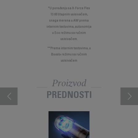
*U poređenju sa X-Force Flex
13.60 štapnim usisivačem,
snaga merena u AW prema
internim testovima, autonomija
u Eco režimu sa ručnim
usisivačem.
**Prema internim testovima, u
Boost+ režimu sa ručnim
usisivačem
Proizvod
PREDNOSTI