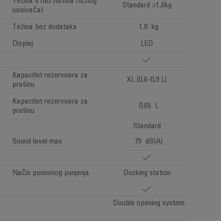
Težina u ruci (težina ručnog
Standard >1,6kg
usisivača)
Težina bez dodataka
1.8 kg
Displej
LED
Kapacitet rezervoara za
XL (0,6-0,9 L)
prašinu
Kapacitet rezervoara za
0.65 L
prašinu
Standard
Sound level max
79 dB(A)
Način ponovnog punjenja
Docking station
Double opening system