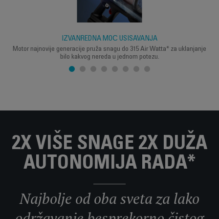
IZVANREDNA MOĆ USISAVANJA
Motor najnovije generacije pruža snagu do 315 Air Watta* za uklanjanje
bilo kakvog nereda u jednom potezu.
2X VIŠE SNAGE 2X DUŽA
AUTONOMIJA RADA*
Najbolje od oba sveta za lako
održavanje besprekorno čistog