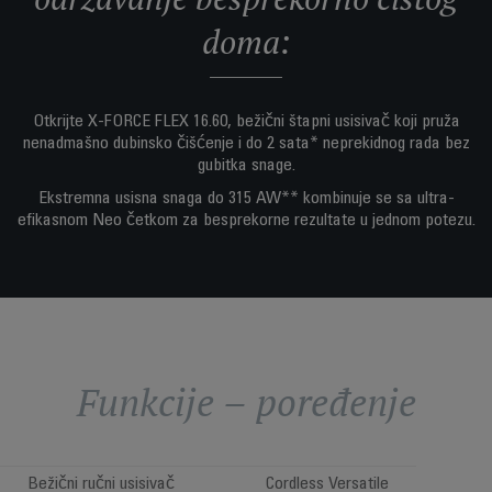
doma:
Otkrijte X-FORCE FLEX 16.60, bežični štapni usisivač koji pruža
nenadmašno dubinsko čišćenje i do 2 sata* neprekidnog rada bez
gubitka snage.
Ekstremna usisna snaga do 315 AW** kombinuje se sa ultra-
efikasnom Neo četkom za besprekorne rezultate u jednom potezu.
Funkcije – poređenje
Bežični ručni usisivač
Cordless Versatile