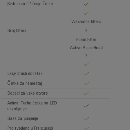
Sistem za čišćenje četke
Washable filters
Broj filtera
2
Foam Filter
Active Aqua Head
2
Easy brush dodatak
Četka za nameštaj
Dodaci za uske otvore
Animal Turbo četka sa LED
osvetljenje
Baza za punjenje
Proizvedeno u Francuskoj