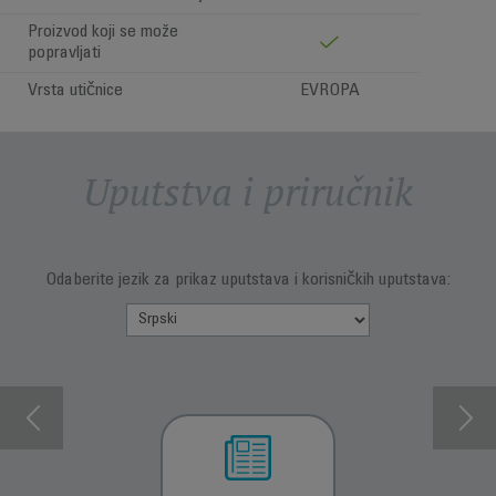
Proizvod koji se može
popravljati
Vrsta utičnice
EVROPA
Uputstva i priručnik
Odaberite jezik za prikaz uputstava i korisničkih uputstava: