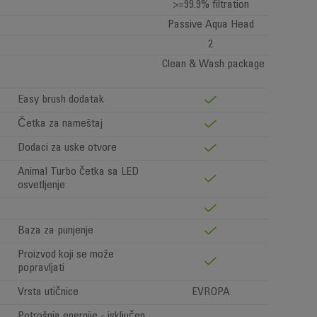
>=99.9% filtration
Passive Aqua Head
2
Clean & Wash package
Easy brush dodatak
Četka za nameštaj
Dodaci za uske otvore
Animal Turbo četka sa LED
osvetljenje
Baza za punjenje
Proizvod koji se može
popravljati
Vrsta utičnice
EVROPA
Potrošnja energije - isključen