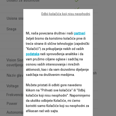
Dodaci za automobil
Odbij kolačiće koji nisu neophodni
High performance
Usisna snaga (Air Watt)
(>100 <150AW)
Snaga
320 W
Mi, naša povezana društva i naši
partneri
4
željeli bismo da koristimo kolačiće prve ili
treće strane ili slične tehnologije (zajednički
"Kolačići") za prikupljanje nekih od vaših
1
podataka
radi sprovođenja analitike i da
vam pružimo ciljane oglase i sadržaj na
Vision Sistem: 'LED
osnovu vaših interesovanja i mrežnih
osvetljenje'
aktivnosti, kao i da vam dozvolimo dijeljenje
All types of floor brush
sadržaja na društvenim medijima.
Naziv glave za usisavanje
Možete pristati ili odbiti gore navedeno
Voltage
100-240 V
klikom na "Prihvati sve kolačiće" ili "Odbij
Frekvencija
50-60 Hz
kolačiće koji nisu neophodni". Napominjemo
da ukoliko odbijete Kolačiće, mi ćemo
Power
Power < 1 W
koristiti samo Kolačiće koji su neophodni za
efikasan rad veb sajta.
Autonomija
Dugo (40min - 1h)