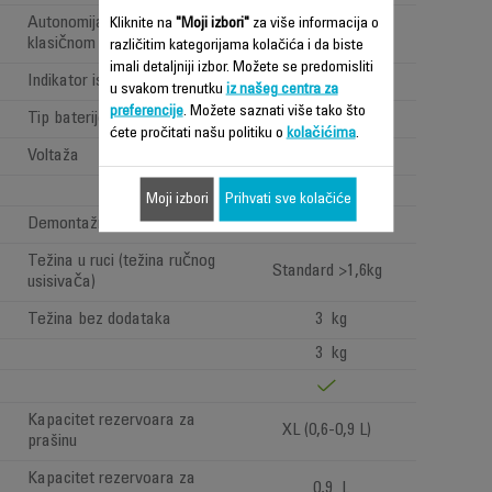
Autonomija (na snažnom
Kliknite na
"Moji izbori"
za više informacija o
45 minuta
klasičnom položaju)
različitim kategorijama kolačića i da biste
imali detaljniji izbor. Možete se predomisliti
Indikator isticanja vremena
mins / %
u svakom trenutku
iz našeg centra za
preferencije
. Možete saznati više tako što
Tip baterije
Lithium ion
ćete pročitati našu politiku o
kolačićima
.
Voltaža
25.2V
07
Moji izbori
Prihvati sve kolačiće
Demontažna baterija
Težina u ruci (težina ručnog
Standard >1,6kg
usisivača)
Težina bez dodataka
3 kg
3 kg
Kapacitet rezervoara za
XL (0,6-0,9 L)
prašinu
Kapacitet rezervoara za
0,9 L