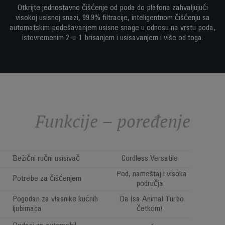
Otkrijte jednostavno čišćenje od poda do plafona zahvaljujući
visokoj usisnoj snazi, 99.9% filtracije, inteligentnom čišćenju sa
automatskim podešavanjem usisne snage u odnosu na vrstu poda,
istovremenim 2-u-1 brisanjem i usisavanjem i više od toga.
Funkcije – poređenje
Bežični ručni usisivač
Cordless Versatile
Pod, nameštaj i visoka
Potrebe za čišćenjem
područja
Pogodan za vlasnike kućnih
Da (sa Animal Turbo
ljubimaca
četkom)