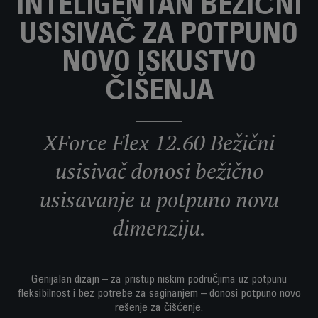
INTELIGENTAN BEŽIČNI
USISIVAČ ZA POTPUNO
NOVO ISKUSTVO
ČIŠENJA
XForce Flex 12.60 Bežični
usisivač donosi bežično
usisavanje u potpuno novu
dimenziju.
Genijalan dizajn – za pristup niskim područjima uz potpunu
fleksibilnost i bez potrebe za saginanjem – donosi potpuno novo
rešenje za čišćenje.