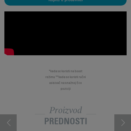
Kupite u prodavnici
*kada se koristi na boost
režimu **kada se koristi ručni
usisivač na snažnoj Eco
poziciji
Proizvod
PREDNOSTI