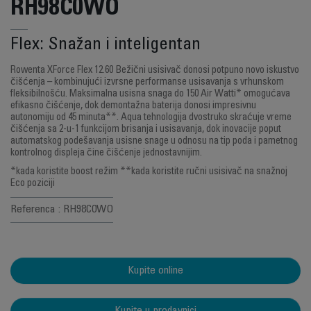
RH98C0WO
Flex: Snažan i inteligentan
Rowenta XForce Flex 12.60 Bežični usisivač donosi potpuno novo iskustvo
čišćenja – kombinujući izvrsne performanse usisavanja s vrhunskom
fleksibilnošću. Maksimalna usisna snaga do 150 Air Watti* omogućava
efikasno čišćenje, dok demontažna baterija donosi impresivnu
autonomiju od 45 minuta**. Aqua tehnologija dvostruko skraćuje vreme
čišćenja sa 2-u-1 funkcijom brisanja i usisavanja, dok inovacije poput
automatskog podešavanja usisne snage u odnosu na tip poda i pametnog
kontrolnog displeja čine čišćenje jednostavnijim.
*kada koristite boost režim **kada koristite ručni usisivač na snažnoj
Eco poziciji
Referenca : RH98C0WO
Kupite online