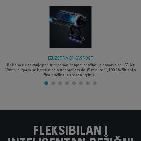
IZUZETNA EFIKASNOST
Bežično usisavanje poput nijednog drugog: snažno usisavanje do 150 Air
Wati*, dugotrajna baterija sa autonomijom do 45 minuta**, i 99.9% filtracija
fine prašine, alergena i grinja.
FLEKSIBILAN I