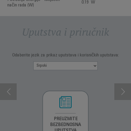
0.19 W
način rada (W)
Uputstva i priručnik
Odaberite jezik za prikaz uputstava i korisničkih uputstava:
INFORMACIJE O
PREUZMITE
PREUZMITE
GARANCIJI
BEZBEDNOSNA
BEZBEDNOSNA
UPUTSTVA
UPUTSTVA