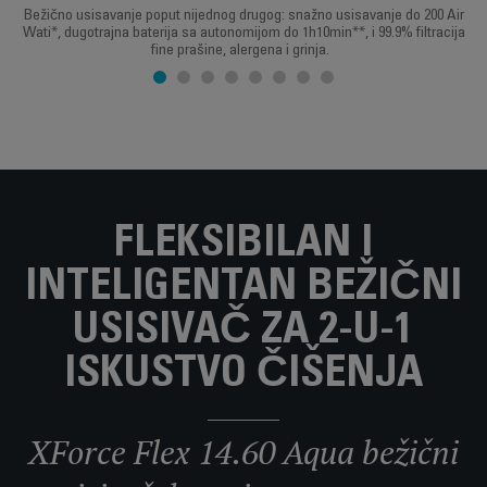
Bežično usisavanje poput nijednog drugog: snažno usisavanje do 200 Air
Wati*, dugotrajna baterija sa autonomijom do 1h10min**, i 99.9% filtracija
fine prašine, alergena i grinja.
FLEKSIBILAN I
INTELIGENTAN BEŽIČNI
USISIVAČ ZA 2-U-1
ISKUSTVO ČIŠENJA
XForce Flex 14.60 Aqua bežični