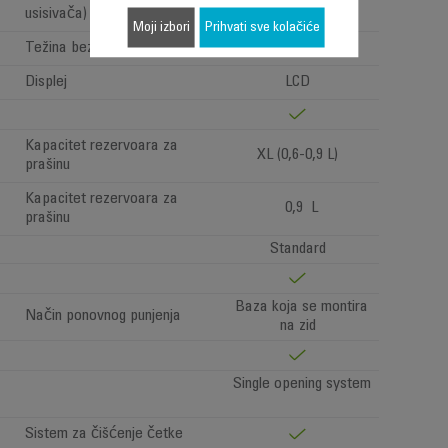
Standard >1,6kg
usisivača)
Moji izbori
Prihvati sve kolačiće
Težina bez dodataka
3.2 kg
Displej
LCD
Kapacitet rezervoara za
XL (0,6-0,9 L)
prašinu
Kapacitet rezervoara za
0,9 L
prašinu
Standard
Baza koja se montira
Način ponovnog punjenja
na zid
Single opening system
Sistem za čišćenje četke