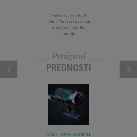
*kada se koristi na boost
režimu **kada se koristi ručni
usisivač na snažnoj Eco
poziciji
Proizvod
PREDNOSTI
IZUZETNA EFIKASNOST