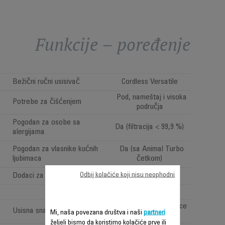
Funkcije – poređenje
Bežični ručni usisivač
Cordless Versatile
Pod, nameštaj i visoka
Potrebe za čišćenjem
područja
Pogodan za osobe sa
Da (filtracija < 99,9 %)
alergijama
Pogodan za vlasnike kućnih
Da (sa Animal Turbo
ljubimaca
četkom)
Odbij kolačiće koji nisu neophodni
Dodaci za automobil
Very high performance
Usisna snaga (Air Watt)
Mi, naša povezana društva i naši
partneri
(>150AW)
željeli bismo da koristimo kolačiće prve ili