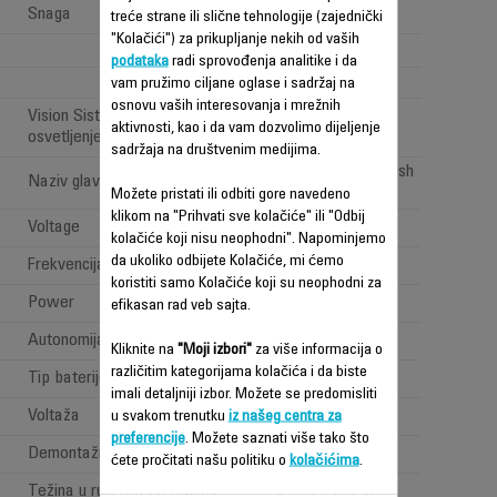
Snaga
480 W
treće strane ili slične tehnologije (zajednički
"Kolačići") za prikupljanje nekih od vaših
podataka
radi sprovođenja analitike i da
1
vam pružimo ciljane oglase i sadržaj na
osnovu vaših interesovanja i mrežnih
Vision Sistem: 'LED
aktivnosti, kao i da vam dozvolimo dijeljenje
osvetljenje'
sadržaja na društvenim medijima.
All types of floor brush
Naziv glave za usisavanje
Možete pristati ili odbiti gore navedeno
klikom na "Prihvati sve kolačiće" ili "Odbij
Voltage
100-240 V
kolačiće koji nisu neophodni". Napominjemo
da ukoliko odbijete Kolačiće, mi ćemo
Frekvencija
50-60 Hz
koristiti samo Kolačiće koji su neophodni za
Power
Power < 1 W
efikasan rad veb sajta.
Autonomija
Jako dugo (>=1h)
Kliknite na
"Moji izbori"
za više informacija o
različitim kategorijama kolačića i da biste
Tip baterije
Lithium ion
imali detaljniji izbor. Možete se predomisliti
Voltaža
32.4V
u svakom trenutku
iz našeg centra za
preferencije
. Možete saznati više tako što
Demontažna baterija
ćete pročitati našu politiku o
kolačićima
.
Težina u ruci (težina ručnog