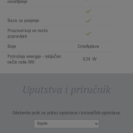
osvetljenje
Baza za punjenje
Proizvod koji se može
popravljati
Boje
Crna&plava
Potrošnja energije - isključen
0.24 W
način rada (W)
Uputstva i priručnik
Odaberite jezik za prikaz uputstava i korisničkih uputstava: