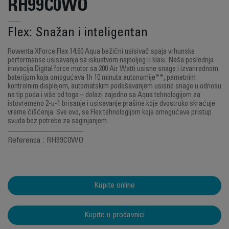
RH99C0WO
Flex: Snažan i inteligentan
Rowenta XForce Flex 14.60 Aqua bežični usisivač spaja vrhunske
performanse usisavanja sa iskustvom najboljeg u klasi. Naša poslednja
inovacija Digital force motor sa 200 Air Watti usisne snage i izvanrednom
baterijom koja omogućava 1h 10 minuta autonomije**, pametnim
kontrolnim displejom, automatskim podešavanjem usisne snage u odnosu
na tip poda i više od toga – dolazi zajedno sa Aqua tehnologijom za
istovremeno 2-u-1 brisanje i usisavanje prašine koje dvostruko skraćuje
vreme čišćenja. Sve ovo, sa Flex tehnologijom koja omogućava pristup
svuda bez potrebe za saginjanjem.
Referenca : RH99C0WO
Kupite online
Kupite u prodavnici