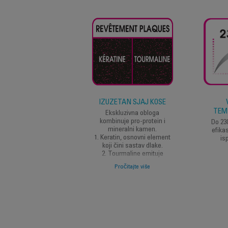
IZUZETAN SJAJ KOSE
TEM
Ekskluzivna obloga
kombinuje pro-protein i
Do 230
mineralni kamen.
efika
1. Keratin, osnovni element
is
koji čini sastav dlake.
2. Tourmaline emituje
prirodne jone, čime
Pročitajte više
osigurava sjaj i
onemogućava statički
elektricitet. REZULTAT:
prelepa sjajna kosa.