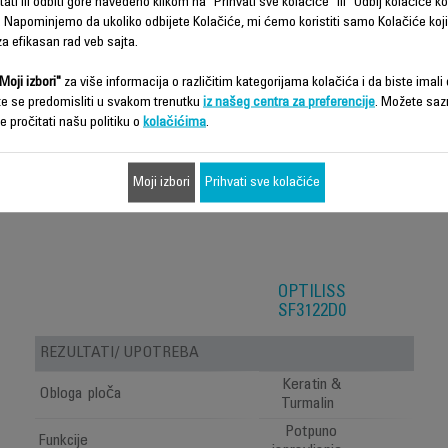
ati ili odbiti gore navedeno klikom na "Prihvati sve kolačiće" ili "Odbij kolačiće ko
 Napominjemo da ukoliko odbijete Kolačiće, mi ćemo koristiti samo Kolačiće koji
a efikasan rad veb sajta.
Funkcije – poređenje
Moji izbori"
za više informacija o različitim kategorijama kolačića i da biste imali d
te se predomisliti u svakom trenutku
iz našeg centra za preferencije
. Možete saz
e pročitati našu politiku o
kolačićima
.
Moji izbori
Prihvati sve kolačiće
OPTILISS
SF3122D0
REZULTATI/ UPOTREBA
Keratin &
Obloga ploča
Turmalin
Potpuno
Funkcije