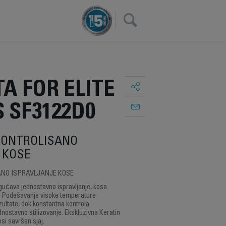
×
A FOR ELITE
S SF3122D0
KONTROLISANO
 KOSE
ANO ISPRAVLJANJE KOSE
gućava jednostavno ispravljanje, kosa
o. Podešavanje visoke temperature
ltate, dok konstantna kontrola
ostavno stilizovanje. Ekskluzivna Keratin
si savršen sjaj.