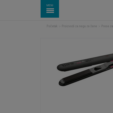
MENI
Početak
>
Proizvodi za negu za žene
>
Prese za