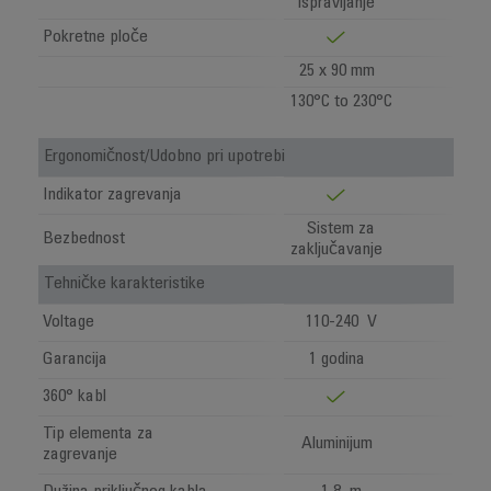
ispravljanje
Pokretne ploče
25 x 90 mm
130°C to 230°C
Ergonomičnost/Udobno pri upotrebi
Indikator zagrevanja
Sistem za
Bezbednost
zaključavanje
Tehničke karakteristike
Voltage
110-240 V
Garancija
1 godina
360° kabl
Tip elementa za
Aluminijum
zagrevanje