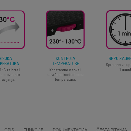
VISOKA
KONTROLA
BRZO ZAGR
PERATURA
TEMPERATURE
Spremna za up
1 minut
 °C za brze i
Konstantno visoka i
sne rezultate
savršeno kontrolisana
pravljanja.
temperatura.
OPIS
FUNKCIJE
DOKUMENTACIJA
ČESTA PITANJA