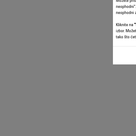
Možete prist
neophodni".
neophodni z
Kliknite na
"
izbor. Može
tako što ćet