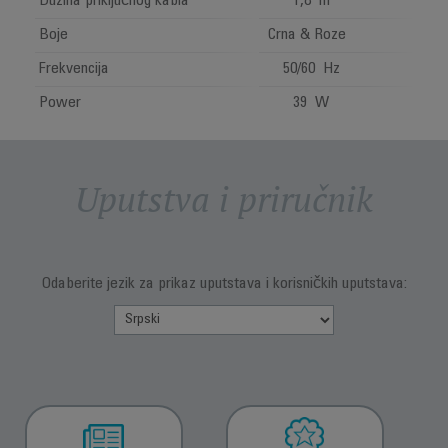
Dužina priključnog kabla
1,8 m
Boje
Crna & Roze
Frekvencija
50/60 Hz
Power
39 W
Uputstva i priručnik
Odaberite jezik za prikaz uputstava i korisničkih uputstava: