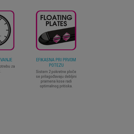
EVANJE
EFIKASNA PRI PRVOM
TANKE PLOČE
POTEZU
otrebu za
Tanke ploče za preci
.
i efikasno stilizovanj
Sistem 2 pokretne ploče
se prilagođavaju debljini
pramena kose radi
optimalnog pritiska.