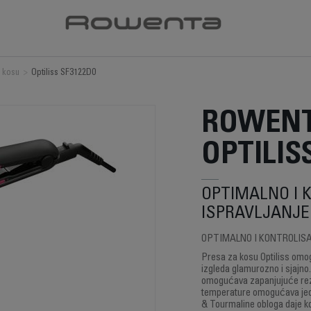
 kosu
>
Optiliss SF3122D0
ROWENT
OPTILIS
OPTIMALNO I 
ISPRAVLJANJE
OPTIMALNO I KONTROLIS
Presa za kosu Optiliss omo
izgleda glamurozno i sjajn
omogućava zapanjujuće rezu
temperature omogućava jedn
& Tourmaline obloga daje ko