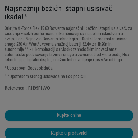
Najsnažniji bežični štapni usisivač
ikada!*
Otkrijte X-Force Flex 15.60 Rowenta najsnažniji bežični štapni usisivač, za
čišćenje visokih performansi u kombinaciji sa najboljim iskustvom u
svojoj klasi. Najnovija Rowenta tehnologija – Digital Force motor usisne
snage 230 Air Watt*, veoma snažnoj bateriji 32.4V za 1h20min
autonomije** - u kombinaciji sa visoko tehnološkim inovacijama:
automatsko podešavanje brzine i snage u zavisnosti od vrste poda, Flex
tehnologija, digitalni displej, snažno led osvetljenje i još više od toga.
*Upotrebom Boost okidača
**Upotrebom stonog usisivača na Eco poziciji
Referenca : RH99F1WO
Kupite online
Kupite u prodavnici