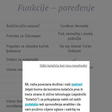
Funkcije – poređenje
Bežični ručni usisivač
Cordless Versatile
Pod, nameštaj i visoka
Potrebe za čišćenjem
područja
Pogodan za vlasnike kućnih
Da (sa Animal Turbo
ljubimaca
četkom)
Dodaci za automobil
Odbij kolačiće koji nisu neophodni
Very high performance
Usisna snaga (Air Watt)
(>150AW)
5
Mi, naša povezana društva i naši
partneri
željeli bismo da koristimo kolačiće prve ili
1
treće strane ili slične tehnologije (zajednički
"Kolačići") za prikupljanje nekih od vaših
Vision Sistem: 'LED
podataka
radi sprovođenja analitike i da
osvetljenje'
vam pružimo ciljane oglase i sadržaj na