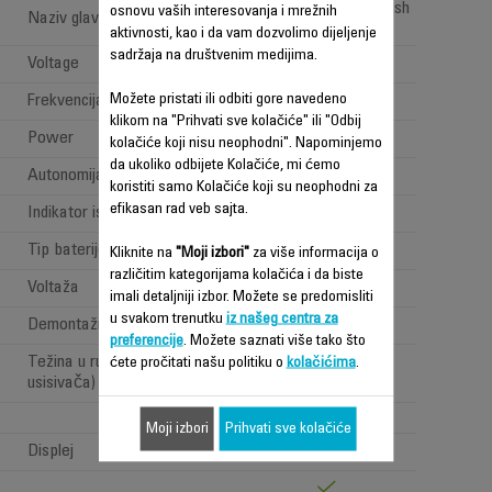
All types of floor brush
osnovu vaših interesovanja i mrežnih
Naziv glave za usisavanje
aktivnosti, kao i da vam dozvolimo dijeljenje
sadržaja na društvenim medijima.
Voltage
100-240 V
Možete pristati ili odbiti gore navedeno
Frekvencija
50-60 Hz
klikom na "Prihvati sve kolačiće" ili "Odbij
Power
Power < 1 W
kolačiće koji nisu neophodni". Napominjemo
da ukoliko odbijete Kolačiće, mi ćemo
Autonomija
Jako dugo (>=1h)
koristiti samo Kolačiće koji su neophodni za
efikasan rad veb sajta.
Indikator isticanja vremena
mins / %
Tip baterije
Lithium ion
Kliknite na
"Moji izbori"
za više informacija o
različitim kategorijama kolačića i da biste
Voltaža
32.4V
imali detaljniji izbor. Možete se predomisliti
u svakom trenutku
iz našeg centra za
Demontažna baterija
preferencije
. Možete saznati više tako što
Težina u ruci (težina ručnog
ćete pročitati našu politiku o
kolačićima
.
Standard >1,6kg
usisivača)
3,2 kg
Moji izbori
Prihvati sve kolačiće
Displej
LED