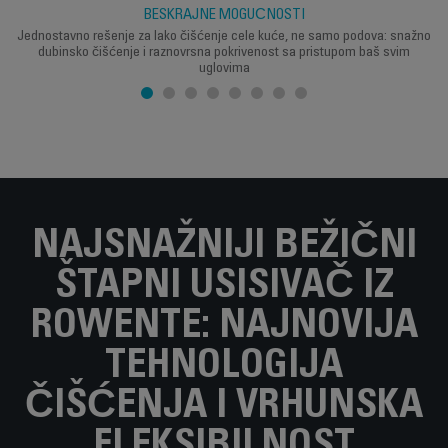
BESKRAJNE MOGUĆNOSTI
Jednostavno rešenje za lako čišćenje cele kuće, ne samo podova: snažno
dubinsko čišćenje i raznovrsna pokrivenost sa pristupom baš svim
uglovima
NAJSNAŽNIJI BEŽIČNI
ŠTAPNI USISIVAČ IZ
ROWENTE: NAJNOVIJA
TEHNOLOGIJA
ČIŠĆENJA I VRHUNSKA