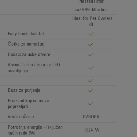
Pleated Filter
>=99.9% filtration
Ideal for Pet Owners
kit
Easy brush dodatak
Četka za nameštaj
Dodaci za uske otvore
Animal Turbo četka sa LED
osvetljenje
Baza za punjenje
Proizvod koji se može
popravljati
Vrsta utičnice
EVROPA
Potrošnja energije - isključen
0.24 W
način rada (W)