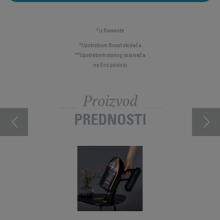
*iz Rowente
*Upotrebom Boost okidača
**Upotrebom stonog usisivača
na Eco poziciji
Proizvod
PREDNOSTI