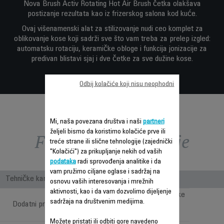
Nova Brush Activ Rotating Hot Air Brush četka olakšava
postizanje rezultata kao iz frizerskog salona kod kuće.
Ovaj višenamenski alat za stilizovanje nudi ceo komplet za
oblikovanje kose koji sadrži sve što vam treba za prelep izgled:
automatsku rotaciju, keramičke obloge i funkcija jonizacije za
predivan blistavi sjaj i dve četke za sve dužine kose.
Odbij kolačiće koji nisu neophodni
Mi, naša povezana društva i naši
partneri
željeli bismo da koristimo kolačiće prve ili
Funkcije – poređenje
treće strane ili slične tehnologije (zajednički
"Kolačići") za prikupljanje nekih od vaših
podataka
radi sprovođenja analitike i da
vam pružimo ciljane oglase i sadržaj na
Tehničke karakteristike
osnovu vaših interesovanja i mrežnih
aktivnosti, kao i da vam dozvolimo dijeljenje
40 mm + 50 mm četke
sadržaja na društvenim medijima.
Dodatni pribor uključen
– Koncentrator –
Torbica
Možete pristati ili odbiti gore navedeno