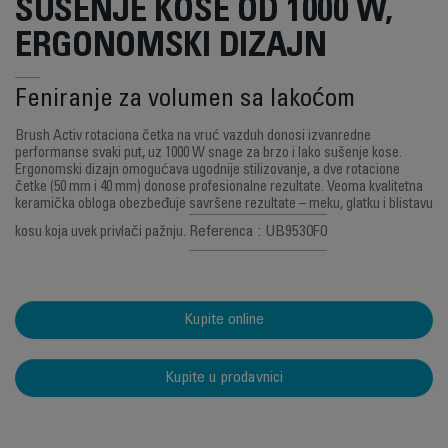
SUŠENJE KOSE OD 1000 W,
ERGONOMSKI DIZAJN
Feniranje za volumen sa lakoćom
Brush Activ rotaciona četka na vruć vazduh donosi izvanredne
performanse svaki put, uz 1000 W snage za brzo i lako sušenje kose.
Ergonomski dizajn omogućava ugodnije stilizovanje, a dve rotacione
četke (50 mm i 40 mm) donose profesionalne rezultate. Veoma kvalitetna
keramička obloga obezbeđuje savršene rezultate – meku, glatku i blistavu
Referenca : UB9530F0
kosu koja uvek privlači pažnju.
Kupite online
Kupite u prodavnici