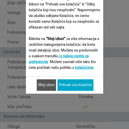
Boja utičnice
crna
klikom na "Prihvati sve kolačiće" ili "Odbij
kolačiće koji nisu neophodni". Napominjemo
Voltage
220-240 V
da ukoliko odbijete Kolačiće, mi ćemo
koristiti samo Kolačiće koji su neophodni za
Boje
Black glama + silver
efikasan rad veb sajta.
Frekvencija
50-60 Hz
Kliknite na
"Moji izbori"
za više informacija o
Power
840-1000 W
različitim kategorijama kolačića i da biste
imali detaljniji izbor. Možete se predomisliti
Upotreba
u svakom trenutku
iz našeg centra za
Podešavanje Brzine /
preferencije
. Možete saznati više tako što
2
Temperature
ćete pročitati našu politiku o
kolačićima
.
Podešavanje temperature
2
Moji izbori
Prihvati sve kolačiće
Udar hladnog vazduha
Vrsta čekinja
Prirodna
Više prečnika
Osnovne karakteristike
Obloga
Keramička