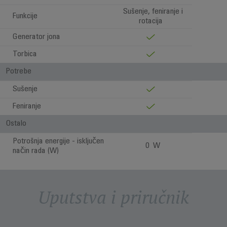
Sušenje, feniranje i
Funkcije
rotacija
Generator jona
Torbica
Potrebe
Sušenje
Feniranje
Ostalo
Potrošnja energije - isključen
0 W
način rada (W)
Uputstva i priručnik