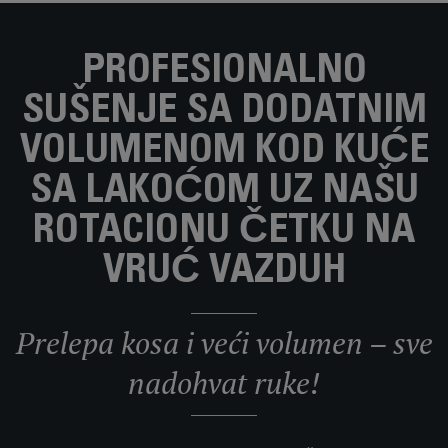
PROFESIONALNO
SUŠENJE SA DODATNIM
VOLUMENOM KOD KUĆE
SA LAKOĆOM UZ NAŠU
ROTACIONU ČETKU NA
VRUĆ VAZDUH
Prelepa kosa i veći volumen – sve
nadohvat ruke!