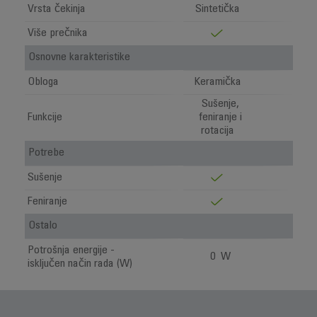
Vrsta čekinja
Sintetička
Više prečnika
Osnovne karakteristike
Obloga
Keramička
Sušenje,
Funkcije
feniranje i
rotacija
Potrebe
Sušenje
Feniranje
Ostalo
Potrošnja energije -
0 W
isključen način rada (W)