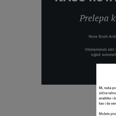
Prelepa k
Nova Brush Activ
Višenamenski alat z
izgled: automat
Mi, naša po
slične tehno
analitike i 
kao i da va
Možete prist