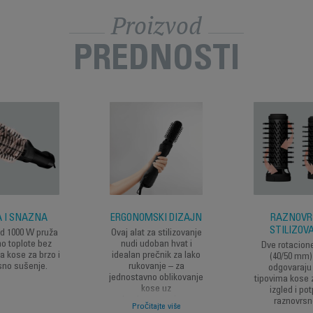
Proizvod
PREDNOSTI
 I SNAŽNA
ERGONOMSKI DIZAJN
RAZNOVR
STILIZOV
d 1000 W pruža
Ovaj alat za stilizovanje
no toplote bez
nudi udoban hvat i
Dve rotacion
a kose za brzo i
idealan prečnik za lako
(40/50 mm)
sno sušenje.
rukovanje – za
odgovaraju
jednostavno oblikovanje
tipovima kose 
kose uz
izgled i po
beskompromisne
raznovrsn
Pročitajte više
rezultate.