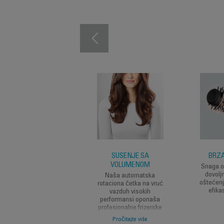
SUŠENJE SA
BRZA
VOLUMENOM
Snaga o
dovolj
Naša automatska
oštećenj
rotaciona četka na vruć
efika
vazduh visokih
performansi oponaša
profesionalne frizerske
tehnike za sušenje koje
Pročitajte više