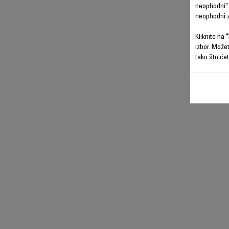
neophodni".
neophodni z
Kliknite na
"
izbor. Može
tako što ćet