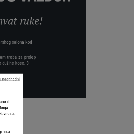
hvat ruke!
erskog salona kod
 vam treba za prelep
e dužine kose, 3
su neophodni
ane ili
đenja
tivnosti,
ji nisu