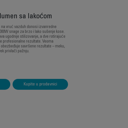
olumen sa lakoćom
a na vruć vazduh donosi izvanredne
000W snage za brzo i lako sušenje kose.
 ugodnije stilizovanje, a dve rotirajuće
 profesionalne rezultate. Veoma
a obezbeđuje savršene rezultate – meku,
vek privlači pažnju.
Kupite u prodavnici