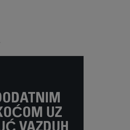
frizerskog salona.
DODATNIM
KOĆOM UZ
UĆ VAZDUH