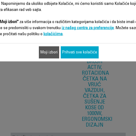
 Napominjemo da ukoliko odbijete Kolačiće, mi ćemo koristiti samo Kolačiće koji
a efikasan rad veb sajta.
Moji izbori"
za više informacija o različitim kategorijama kolačića i da biste imali d
te se predomisliti u svakom trenutku
iz našeg centra za preferencije
. Možete saz
e pročitati našu politiku o
kolačićima
.
Moji izbori
Prihvati sve kolačiće
BRUSH
ACTIV,
ROTACIONA
ČETKA NA
VRUĆ
VAZDUH,
ČETKA ZA
SUŠENJE
KOSE OD
1000W,
ERGONOMSKI
DIZAJN