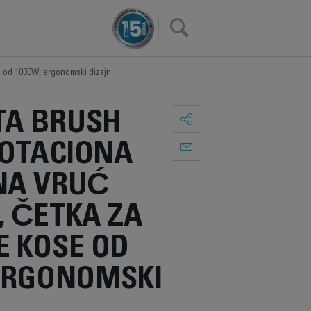
×
se od 1000W, ergonomski dizajn
A BRUSH
ROTACIONA
NA VRUĆ
, ČETKA ZA
E KOSE OD
 ERGONOMSKI