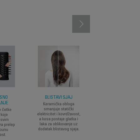
SNO
BLISTAVI SJAJ
JEDNOSTAVNA Z
ANJE
UPOTREBU
Keramička obloga
smanjuje statički
e četke
Ova intuitivna četka-
elektricitet i kovrdžavost,
 koje
rotira u oba smera z
a kosa postaje glatka i
 svim
vrhunsku praktičnos
laka za oblikovanje uz
za prelep
tokom sušenja i
dodatak blistavog sjaja.
tpunu
stilizovanja kose ko
ost.
kuće za rezultate kao 
Pročitajte više