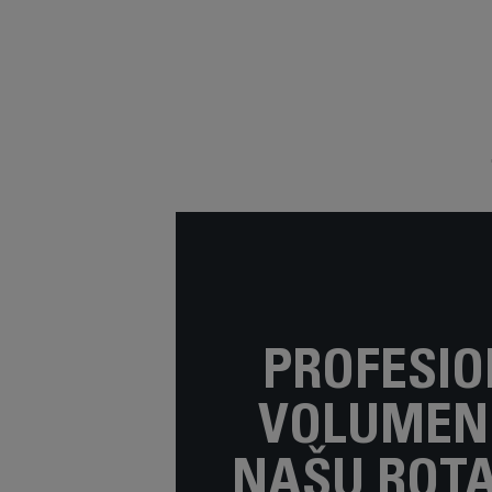
pojačava volumen.
PROFESI
VOLUMEN
NAŠU ROT