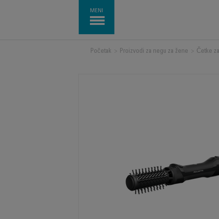
MENI
Početak
>
Proizvodi za negu za žene
>
Četke z