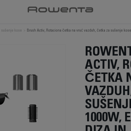
a sušenje kose
>
Brush Activ, Rotaciona četka na vruć vazduh, četka za sušenje ko
ROWENT
ACTIV, 
ČETKA 
VAZDUH
SUŠENJ
1000W,