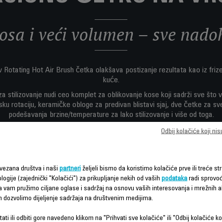
osa i veći volumen – sve nado
 Rotating Hot Air Brush četka olakšava postizanje rezultata kao iz friz
kuće.
a stilizovanje nudi ceo komplet za oblikovanje kose koji sadrži sve što
sku rotaciju, keramičke obloge za predivan blistavi sjaj, dve četke za sv
podešavanja brzine/temperature za lako stilizovanje i više od toga.
Odbij kolačiće koji ni
vezana društva i naši
partneri
željeli bismo da koristimo kolačiće prve ili treće str
logije (zajednički "Kolačići") za prikupljanje nekih od vaših
podataka
radi sprovo
da vam pružimo ciljane oglase i sadržaj na osnovu vaših interesovanja i mrežnih ak
m dozvolimo dijeljenje sadržaja na društvenim medijima.
Funkcije – poređenje
ati ili odbiti gore navedeno klikom na "Prihvati sve kolačiće" ili "Odbij kolačiće ko