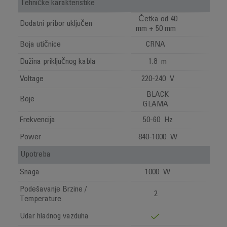
Tehničke karakteristike
Četka od 40
Dodatni pribor uključen
mm + 50 mm
Boja utičnice
CRNA
Dužina priključnog kabla
1.8 m
Voltage
220-240 V
BLACK
Boje
GLAMA
Frekvencija
50-60 Hz
Power
840-1000 W
Upotreba
Snaga
1000 W
Podešavanje Brzine /
2
Temperature
Udar hladnog vazduha