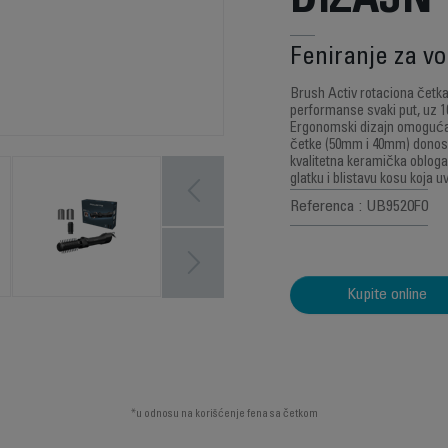
DIZAJN
Feniranje za v
Brush Activ rotaciona četk
performanse svaki put, uz 1
Ergonomski dizajn omogućava
četke (50mm i 40mm) donose
kvalitetna keramička oblog
glatku i blistavu kosu koja u
Referenca : UB9520F0
Kupite online
*u odnosu na korišćenje fena sa četkom