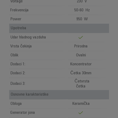
Voltage
230 V
Frekvencija
50-60 Hz
Power
950 W
Upotreba
Udar hladnog vazduha
Vrsta čekinja
Prirodna
Oblik
Ovalni
Dodaci 1:
Koncentrator
Dodaci 2:
Četka 30mm
Četvrsta
Dodaci 3:
četka
Osnovne karakteristike
Obloga
Keramička
Generator jona