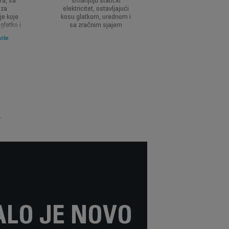
ra, sa
smanjuju statički
nude jednostavno
 za
elektricitet, ostavljajući
prilagođavanje proto
je koje
kosu glatkom, urednom i
vazduha i
latko i
sa zračnim sjajem
personalizovane
anje kose
rezultate za svaki ti
više
Pročitajte više
nom.
kose
ALO JE NOVO