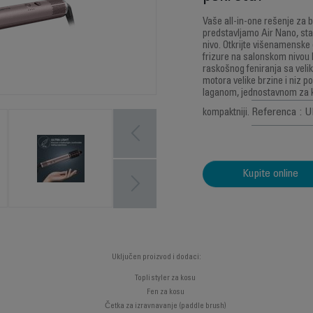
Vaše all-in-one rešenje za b
predstavljamo Air Nano, staj
nivo. Otkrijte višenamensk
frizure na salonskom nivou 
raskošnog feniranja sa vel
motora velike brzine i niz po
laganom, jednostavnom za ko
Referenca : 
kompaktniji.
Kupite online
Uključen proizvod i dodaci:
Topli styler za kosu
Fen za kosu
Četka za izravnavanje (paddle brush)