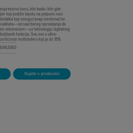
esprekornu kosu, bilo kada i bilo gde:
ler koji podiže lepotu na potpuno novi
e dodatke koji omogućavaju beskonačne
kvaliteta—od savršenog ispravljanja do
ikim volumenom—uz tehnologiju digitalnog
boljšanih funkcija. Sve ovo u ultra-
rišćenje multistyleru koji je do 35%
UB9B20E0
Kupite u prodavnici