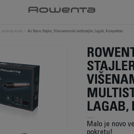
a sušenje kose
>
Air Nano Stajler, Višenamenski multistajler, Lagab, Kompaktan
ROWENT
STAJLER
VIŠENA
MULTIST
LAGAB,
Malo je novo v
pokretu!