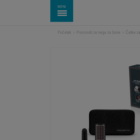
MENI
Početak
>
Proizvodi za negu za žene
>
Četke z