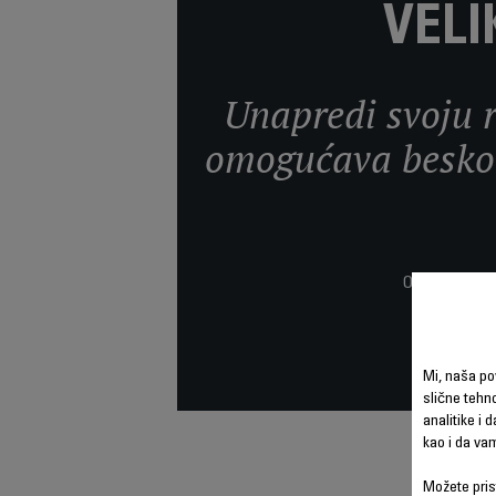
VEL
Unapredi svoju r
omogućava beskona
Otkrij komplet
Mi, naša po
slične tehno
analitike i 
kao i da va
Možete prist