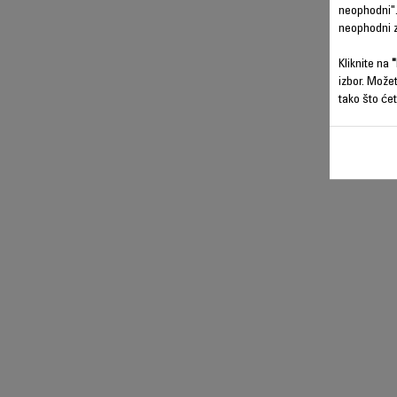
neophodni".
neophodni z
Kliknite na
"
izbor. Može
tako što ćet