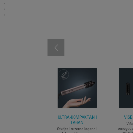
ULTRA-KOMPAKTAN I
VIŠE
LAGAN
Viš
omoguća
Otkrijte izuzetno lagano i