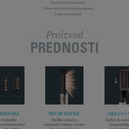
Okretna četka za volumen
Plišana torbica za čuvanje/putovanje
Četkica za čišćenje
Proizvod
PREDNOSTI
 DODATAKA
MOĆNO SUŠENJE
LAKA 2-U-1
e dodataka
Izlađite iz kuće u
Četka za ravna
va beskonačne
najboljem izdanju za tren
se postavlja