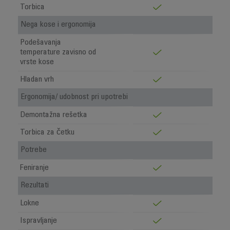
Torbica
Nega kose i ergonomija
Podešavanja
temperature zavisno od
vrste kose
Hladan vrh
Ergonomija/ udobnost pri upotrebi
Demontažna rešetka
Torbica za četku
Potrebe
Feniranje
Rezultati
Lokne
Ispravljanje