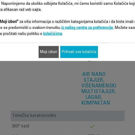
 Napominjemo da ukoliko odbijete Kolačiće, mi ćemo koristiti samo Kolačiće koji
Funkcije – poređenje
a efikasan rad veb sajta.
Moji izbori"
za više informacija o različitim kategorijama kolačića i da biste imali d
te se predomisliti u svakom trenutku
iz našeg centra za preferencije
. Možete saz
e pročitati našu politiku o
kolačićima
.
Moji izbori
Prihvati sve kolačiće
AIR NANO
STAJLER,
VIŠENAMENSKI
MULTISTAJLER,
LAGAB,
KOMPAKTAN
Tehničke karakteristike
360° kabl