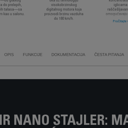
ve—od glatkog
oka uz tehnologiju
koncentrato
a do prelepih,
visokobrzinskog
iglicama
vih talasa—sa
digitalnog motora koja
raščešljavan
om kao u salonu.
proizvodi brzinu vazduha
omogućavaju g
do 180 km/h.
sjajno ispravlj
Pročitajte 
sa volume
OPIS
FUNKCIJE
DOKUMENTACIJA
ČESTA PITANJA
R NANO STAJLER: M