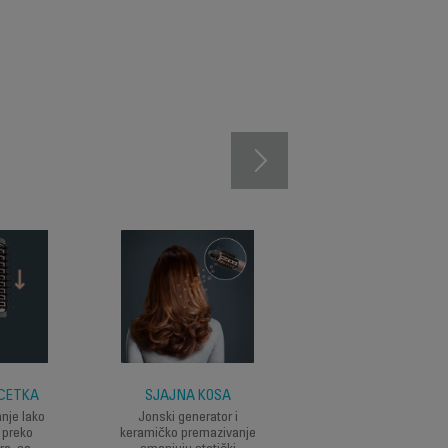
 ČETKA
SJAJNA KOSA
POSTAVKE ZA SVA
TIP KOSE
nje lako
Jonski generator i
 preko
keramičko premazivanje
Tri brzine/temperatu