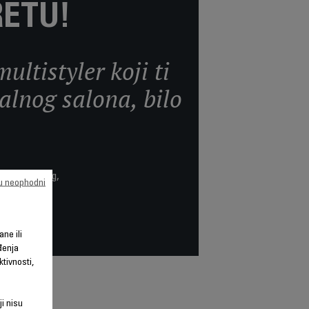
ETU!
ltistyler koji ti
alnog salona, bilo
ine samo 320 g,
su neophodni
ane ili
đenja
tivnosti,
ji nisu