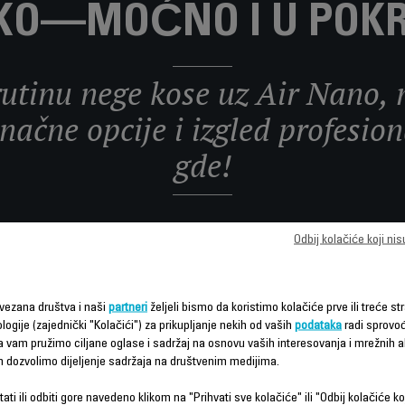
IKO—MOĆNO I U POKR
utinu nege kose uz Air Nano, mu
čne opcije i izgled profesion
gde!
 za stilizovanje koji je savršen poklon: ultra-kompaktan multistajler tež
Odbij kolačiće koji ni
višenamenski dodaci za svaki stil i tip kose, i još mnogo toga.
vezana društva i naši
partneri
željeli bismo da koristimo kolačiće prve ili treće str
logije (zajednički "Kolačići") za prikupljanje nekih od vaših
podataka
radi sprovo
da vam pružimo ciljane oglase i sadržaj na osnovu vaših interesovanja i mrežnih ak
m dozvolimo dijeljenje sadržaja na društvenim medijima.
ati ili odbiti gore navedeno klikom na "Prihvati sve kolačiće" ili "Odbij kolačiće ko