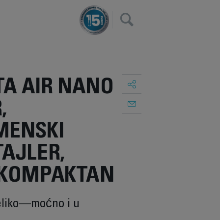
×
A AIR NANO
,
MENSKI
AJLER,
 KOMPAKTAN
eliko—moćno i u