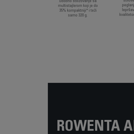
stilo
udobno stilizovanje sa
peglanj
multistajlerom koji je do
leprša
35% kompaktniji* i teži
kvalitet
samo 320 g.
ROWENTA AI