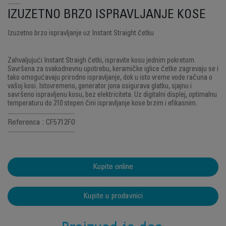
IZUZETNO BRZO ISPRAVLJANJE KOSE
Izuzetno brzo ispravljanje uz Instant Straight četku
Zahvaljujući Instant Straigh četki, ispravite kosu jednim pokretom.
Savršena za svakodnevnu upotrebu, keramičke iglice četke zagrevaju se i
tako omogućavaju prirodno ispravljanje, dok u isto vreme vode računa o
vašoj kosi. Istovremeno, generator jona osigurava glatku, sjajnu i
savršeno ispravljenu kosu, bez elektriciteta. Uz digitalni displej, optimalnu
temperaturu do 210 stepen čini ispravljanje kose brzim i efikasnim.
Referenca : CF5712F0
Kupite online
Kupite u prodavnici