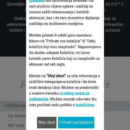
podataka
radi sprovođenja analitike i da
Opremljen digitalnim displejem, optimalna temperatura od 210 ° C
vam pružimo ciljane oglase i sadržaj na
čini ravnanje kose izuzetno brzim i efikasnim.
osnovu vaših interesovanja i mrežnih
aktivnosti, kao i da vam dozvolimo dijeljenje
Dodatne značajne karakteristike su kompaktan dizajn sa
sadržaja na društvenim medijima.
jednostavnom ergonomskim drškom, praktičnim 360 ° rotirajućim
kablom i funkcijom automatskog isključivanja u svrhu potpune
Možete pristati ili odbiti gore navedeno
bezbrižnosti.
klikom na "Prihvati sve kolačiće" ili "Odbij
kolačiće koji nisu neophodni". Napominjemo
da ukoliko odbijete Kolačiće, mi ćemo
koristiti samo Kolačiće koji su neophodni za
efikasan rad veb sajta.
Kliknite na
"Moji izbori"
za više informacija o
Funkcije – poređenje
različitim kategorijama kolačića i da biste
imali detaljniji izbor. Možete se predomisliti
u svakom trenutku
iz našeg centra za
preferencije
. Možete saznati više tako što
ćete pročitati našu politiku o
kolačićima
.
Tehničke karakteristike
Tip elementa za zagrevanje
Keramika
Moji izbori
Prihvati sve kolačiće
360° kabl