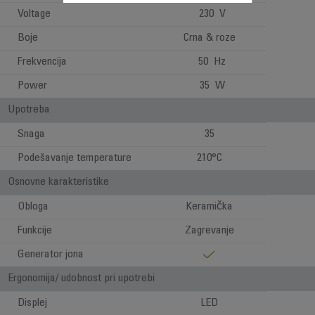
Voltage
230 V
Boje
Crna & roze
Frekvencija
50 Hz
Power
35 W
Upotreba
Snaga
35
Podešavanje temperature
210°C
Osnovne karakteristike
Obloga
Keramička
Funkcije
Zagrevanje
Generator jona
Ergonomija/ udobnost pri upotrebi
Displej
LED