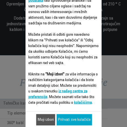
podataka
radi sprovođenja analitike i da
Opremljen digitalnim displejem, optimalna temperatura od 210 ° C
vam pružimo ciljane oglase i sadržaj na
čini ravnanje kose izuzetno brzim i efikasnim.
osnovu vaših interesovanja i mrežnih
aktivnosti, kao i da vam dozvolimo dijeljenje
Dodatne značajne karakteristike su kompaktan dizajn sa
sadržaja na društvenim medijima.
jednostavnom ergonomskim drškom, praktičnim 360 ° rotirajućim
kablom i funkcijom automatskog isključivanja u svrhu potpune
Možete pristati ili odbiti gore navedeno
bezbrižnosti.
klikom na "Prihvati sve kolačiće" ili "Odbij
kolačiće koji nisu neophodni". Napominjemo
da ukoliko odbijete Kolačiće, mi ćemo
koristiti samo Kolačiće koji su neophodni za
efikasan rad veb sajta.
Kliknite na
"Moji izbori"
za više informacija o
Funkcije – poređenje
različitim kategorijama kolačića i da biste
imali detaljniji izbor. Možete se predomisliti
u svakom trenutku
iz našeg centra za
preferencije
. Možete saznati više tako što
ćete pročitati našu politiku o
kolačićima
.
Tehničke karakteristike
Tip elementa za zagrevanje
Keramika
Moji izbori
Prihvati sve kolačiće
360° kabl