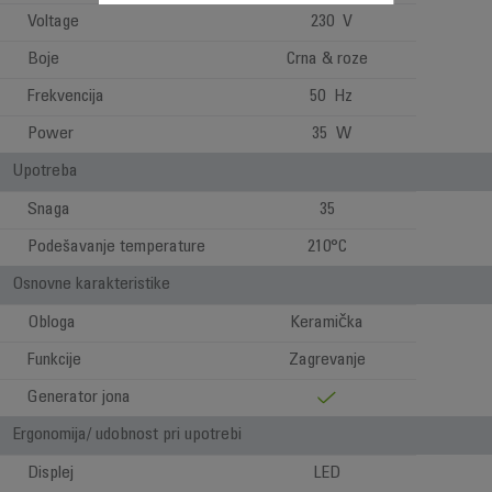
Voltage
230 V
Boje
Crna & roze
Frekvencija
50 Hz
Power
35 W
Upotreba
Snaga
35
Podešavanje temperature
210°C
Osnovne karakteristike
Obloga
Keramička
Funkcije
Zagrevanje
Generator jona
Ergonomija/ udobnost pri upotrebi
Displej
LED