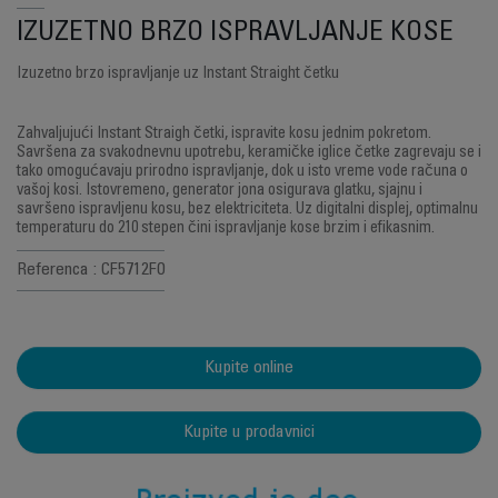
IZUZETNO BRZO ISPRAVLJANJE KOSE
Izuzetno brzo ispravljanje uz Instant Straight četku
Zahvaljujući Instant Straigh četki, ispravite kosu jednim pokretom.
Savršena za svakodnevnu upotrebu, keramičke iglice četke zagrevaju se i
tako omogućavaju prirodno ispravljanje, dok u isto vreme vode računa o
vašoj kosi. Istovremeno, generator jona osigurava glatku, sjajnu i
savršeno ispravljenu kosu, bez elektriciteta. Uz digitalni displej, optimalnu
temperaturu do 210 stepen čini ispravljanje kose brzim i efikasnim.
Referenca : CF5712F0
Kupite online
Kupite u prodavnici