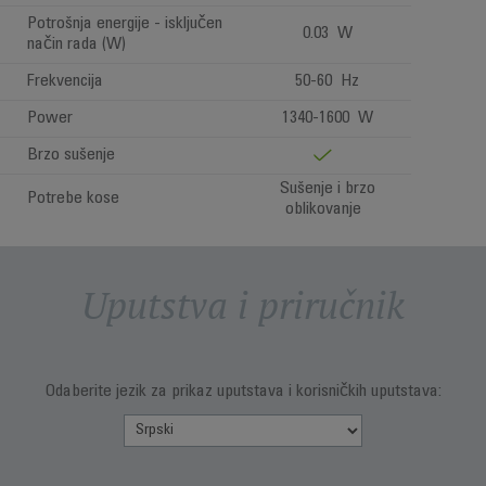
Potrošnja energije - isključen
0.03 W
način rada (W)
Frekvencija
50-60 Hz
Power
1340-1600 W
Brzo sušenje
Sušenje i brzo
Potrebe kose
oblikovanje
Uputstva i priručnik
Odaberite jezik za prikaz uputstava i korisničkih uputstava: