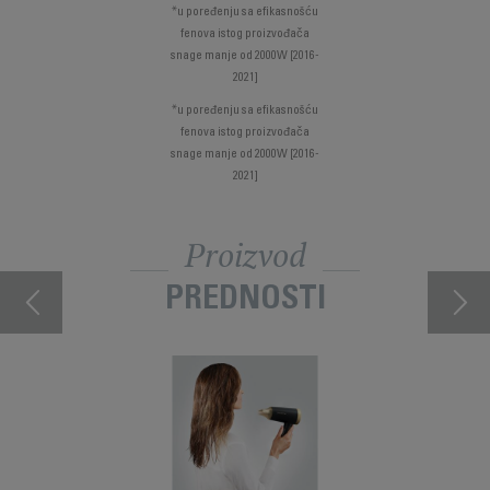
*u poređenju sa efikasnošću
fenova istog proizvođača
snage manje od 2000W [2016-
2021]
*u poređenju sa efikasnošću
fenova istog proizvođača
snage manje od 2000W [2016-
2021]
Proizvod
PREDNOSTI