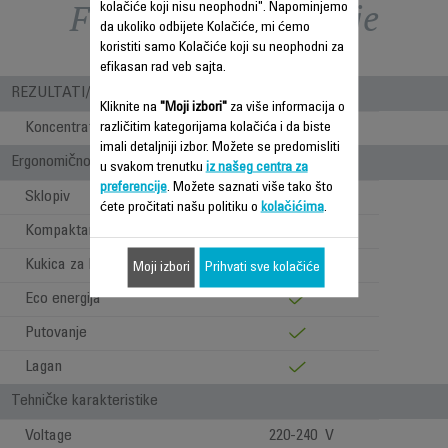
Funkcije – poređenje
kolačiće koji nisu neophodni". Napominjemo
da ukoliko odbijete Kolačiće, mi ćemo
koristiti samo Kolačiće koji su neophodni za
efikasan rad veb sajta.
REZULTATI/ UPOTREBA
Kliknite na
"Moji izbori"
za više informacija o
Koncentrator
1
različitim kategorijama kolačića i da biste
imali detaljniji izbor. Možete se predomisliti
Ergonomičnost/Udobno pri upotrebi
u svakom trenutku
iz našeg centra za
preferencije
. Možete saznati više tako što
Sklopiv
ćete pročitati našu politiku o
kolačićima
.
Kompaktan
Kukica za kačenje
Moji izbori
Prihvati sve kolačiće
Eco energija
Putovanje
Lagan
Tehničke karakteristike
Voltage
220-240 V