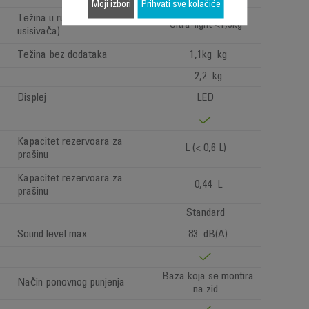
Moji izbori
Prihvati sve kolačiće
Težina u ruci (težina ručnog
Ultra-light <1,3kg
usisivača)
Težina bez dodataka
1,1kg kg
2,2 kg
Displej
LED
Kapacitet rezervoara za
L (< 0,6 L)
prašinu
Kapacitet rezervoara za
0,44 L
prašinu
Standard
Sound level max
83 dB(A)
Baza koja se montira
Način ponovnog punjenja
na zid