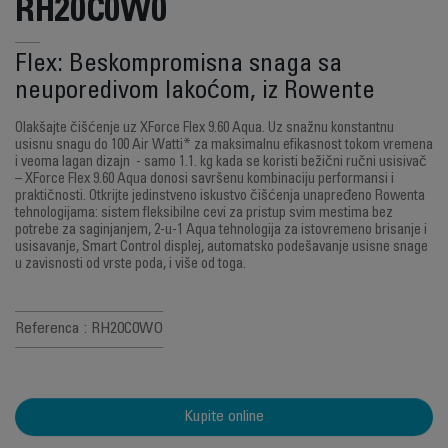
RH20C0W0
Flex: Beskompromisna snaga sa
neuporedivom lakoćom, iz Rowente
Olakšajte čišćenje uz XForce Flex 9.60 Aqua. Uz snažnu konstantnu
usisnu snagu do 100 Air Watti* za maksimalnu efikasnost tokom vremena
i veoma lagan dizajn - samo 1.1. kg kada se koristi bežični ručni usisivač
– XForce Flex 9.60 Aqua donosi savršenu kombinaciju performansi i
praktičnosti. Otkrijte jedinstveno iskustvo čišćenja unapređeno Rowenta
tehnologijama: sistem fleksibilne cevi za pristup svim mestima bez
potrebe za saginjanjem, 2-u-1 Aqua tehnologija za istovremeno brisanje i
usisavanje, Smart Control displej, automatsko podešavanje usisne snage
u zavisnosti od vrste poda, i više od toga.
Referenca : RH20C0WO
Kupite online