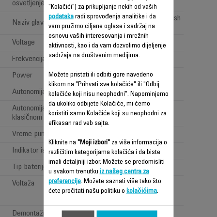
osvetljenje'
"Kolačići") za prikupljanje nekih od vaših
podataka
radi sprovođenja analitike i da
All types of floor brush
Naziv glave za usisavanje
vam pružimo ciljane oglase i sadržaj na
osnovu vaših interesovanja i mrežnih
Voltage
100-240 V
aktivnosti, kao i da vam dozvolimo dijeljenje
sadržaja na društvenim medijima.
Frekvencija
50-60 Hz
Možete pristati ili odbiti gore navedeno
Power
Power < 1 W
klikom na "Prihvati sve kolačiće" ili "Odbij
Autonomija
Dugo (40min - 1h)
kolačiće koji nisu neophodni". Napominjemo
da ukoliko odbijete Kolačiće, mi ćemo
Autonomija (na snažnom
Do 45 min
koristiti samo Kolačiće koji su neophodni za
klasičnom položaju)
efikasan rad veb sajta.
Vreme punjenja
4h h
Kliknite na
"Moji izbori"
za više informacija o
Indikator isticanja vremena
Battery indicator
različitim kategorijama kolačića i da biste
imali detaljniji izbor. Možete se predomisliti
Tip baterije
Lithium ion
u svakom trenutku
iz našeg centra za
preferencije
. Možete saznati više tako što
Voltaža
18.5V
ćete pročitati našu politiku o
kolačićima
.
05
Demontažna baterija