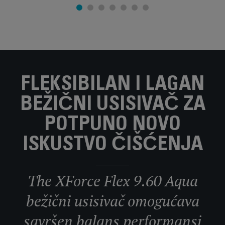
FLEKSIBILAN I LAGAN
BEŽIČNI USISIVAČ ZA
POTPUNO NOVO
ISKUSTVO ČIŠĆENJA
The XForce Flex 9.60 Aqua
bežični usisivač omogućava
savršen balans performansi