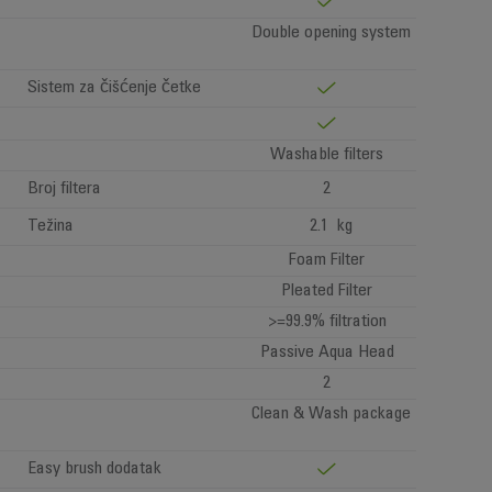
Double opening system
Sistem za čišćenje četke
Washable filters
Broj filtera
2
Težina
2.1 kg
Foam Filter
Pleated Filter
>=99.9% filtration
Passive Aqua Head
2
Clean & Wash package
Easy brush dodatak