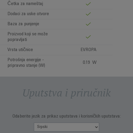
Četka za nameštaj
Dodaci za uske otvore
Baza za punjenje
Proizvod koji se može
popravljati
Vrsta utičnice
EVROPA
Potrošnja energije -
0.19 W
pripravno stanje (W)
Uputstva i priručnik
Odaberite jezik za prikaz uputstava i korisničkih uputstava: