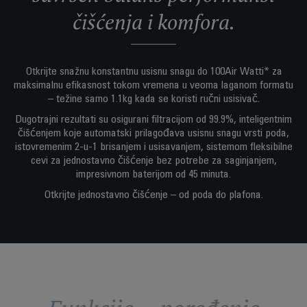
čišćenja i komfora.
Otkrijte snažnu konstantnu usisnu snagu do 100Air Watti* za
maksimalnu efikasnost tokom vremena u veoma laganom formatu
– težine samo 1.1kg kada se koristi ručni usisivač.
Dugotrajni rezultati su osigurani filtracijom od 99.9%, inteligentnim
čišćenjem koje automatski prilagođava usisnu snagu vrsti poda,
istovremenim 2-u-1 brisanjem i usisavanjem, sistemom fleksibilne
cevi za jednostavno čišćenje bez potrebe za saginjanjem,
impresivnom baterijom od 45 minuta.
Otkrijte jednostavno čišćenje – od poda do plafona.