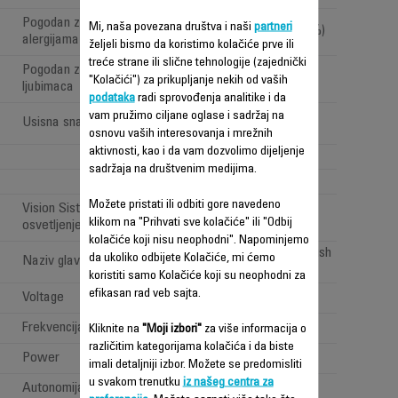
Pogodan za osobe sa
Mi, naša povezana društva i naši
partneri
Da (filtracija < 99,9 %)
alergijama
željeli bismo da koristimo kolačiće prve ili
treće strane ili slične tehnologije (zajednički
Pogodan za vlasnike kućnih
Ne
"Kolačići") za prikupljanje nekih od vaših
ljubimaca
podataka
radi sprovođenja analitike i da
High performance
vam pružimo ciljane oglase i sadržaj na
Usisna snaga (Air Watt)
(>100 <150AW)
osnovu vaših interesovanja i mrežnih
aktivnosti, kao i da vam dozvolimo dijeljenje
2
sadržaja na društvenim medijima.
1
Možete pristati ili odbiti gore navedeno
Vision Sistem: 'LED
klikom na "Prihvati sve kolačiće" ili "Odbij
osvetljenje'
kolačiće koji nisu neophodni". Napominjemo
All types of floor brush
da ukoliko odbijete Kolačiće, mi ćemo
Naziv glave za usisavanje
koristiti samo Kolačiće koji su neophodni za
efikasan rad veb sajta.
Voltage
100-240 V
Frekvencija
50-60 Hz
Kliknite na
"Moji izbori"
za više informacija o
različitim kategorijama kolačića i da biste
Power
Power < 1 W
imali detaljniji izbor. Možete se predomisliti
u svakom trenutku
iz našeg centra za
Autonomija
Dugo (40min - 1h)