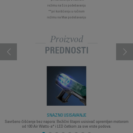
režimu na Eco podešavanju
**pri korišćenju u ručnom
režimu na Max podešavanju
Proizvod
PREDNOSTI
SNAŽNO USISAVANJE
Savršeno čišćenje bez napora: Bežični štapni usisivač opremljen motorom
od 100 Air Watts-a* i LED četkom za sve vrste podova.