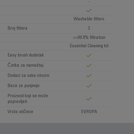
-
Washable filters
Broj filtera
2
>=99.9% filtration
Essential Cleaning kit
Easy brush dodatak
Četka za nameštaj
Dodaci za uske otvore
Baza za punjenje
Proizvod koji se može
popravljati
Vrsta utičnice
EVROPA