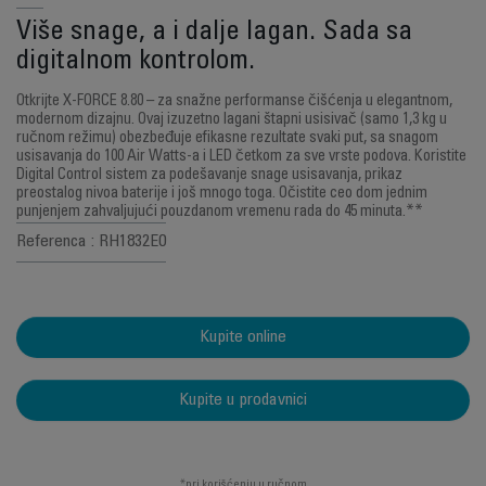
Više snage, a i dalje lagan. Sada sa
digitalnom kontrolom.
Otkrijte X-FORCE 8.80 – za snažne performanse čišćenja u elegantnom,
modernom dizajnu. Ovaj izuzetno lagani štapni usisivač (samo 1,3 kg u
ručnom režimu) obezbeđuje efikasne rezultate svaki put, sa snagom
usisavanja do 100 Air Watts-a i LED četkom za sve vrste podova. Koristite
Digital Control sistem za podešavanje snage usisavanja, prikaz
preostalog nivoa baterije i još mnogo toga. Očistite ceo dom jednim
punjenjem zahvaljujući pouzdanom vremenu rada do 45 minuta.**
Referenca : RH1832E0
Kupite online
Kupite u prodavnici
*pri korišćenju u ručnom