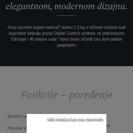
elegantnom, modernom dizajnu.
Ovaj izuzetno lagani usisivač (samo 1,3 kg u ručnom režimu) nudi
napredne funkcije poput Digital Control sistema za jednostavno
čišćenje i 45 minuta rada* kako biste očistili ceo dom jednim
punjenjem.
Funkcije – poređenje
Bežični ručni usisivač
Cordless Versatile
Odbij kolačiće koji nisu neophodni
Pod, nameštaj i visoka
Potrebe za čišćenjem
područja