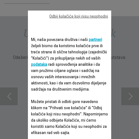
Odbij kolačiće koji nisu neophodni
Uputstva i priručnik
Mi, naša povezana društva i naši
partneri
željeli bismo da koristimo kolačiće prve ili
treće strane ili slične tehnologije (zajednički
Odaberite jezik za prikaz uputstava i korisničkih uputstava:
"Kolačići") za prikupljanje nekih od vaših
podataka
radi sprovođenja analitike i da
vam pružimo ciljane oglase i sadržaj na
osnovu vaših interesovanja i mrežnih
aktivnosti, kao i da vam dozvolimo dijeljenje
sadržaja na društvenim medijima.
Možete pristati ili odbiti gore navedeno
klikom na "Prihvati sve kolačiće" ili "Odbij
kolačiće koji nisu neophodni". Napominjemo
da ukoliko odbijete Kolačiće, mi ćemo
INFORMACIJE O
PREUZMITE
PREUZMI
koristiti samo Kolačiće koji su neophodni za
GARANCIJI
BEZBEDNOSNA
UPUTSTVO ZA
efikasan rad veb sajta.
UPUTSTVA
UPOTREBU