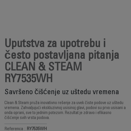
Uputstva za upotrebu i
često postavljana pitanja
CLEAN & STEAM
RY7535WH
Savršeno čišćenje uz uštedu vremena
Clean & Steam pruža inovativno rešenje za uvek čiste podove uz uštedu
vremena. Zahvaljujući ekskluzivnoj usisinoj glavi, podovi su prvo usisani a
onda oprani, sve to jednim potezom. Rezultat je zdravo i efikasno
čišćenje svih vrsta podova.
Referenca :
RY7535WH