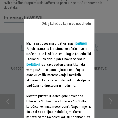
svih površina štapnim usisivačem na paru, uz pomoć raznovrsnih
dodataka.
Referenca :
RY8561WH
Odbij kolačiće koji nisu neophodni
Uputstva i priručnik
Mi, naša povezana društva i naši
partneri
željeli bismo da koristimo kolačiće prve ili
treće strane ili slične tehnologije (zajednički
"Kolačići") za prikupljanje nekih od vaših
podataka
radi sprovođenja analitike i da
Odaberite jezik za prikaz uputstava i korisničkih uputstava:
vam pružimo ciljane oglase i sadržaj na
osnovu vaših interesovanja i mrežnih
aktivnosti, kao i da vam dozvolimo dijeljenje
sadržaja na društvenim medijima.
Možete pristati ili odbiti gore navedeno
klikom na "Prihvati sve kolačiće" ili "Odbij
kolačiće koji nisu neophodni". Napominjemo
da ukoliko odbijete Kolačiće, mi ćemo
koristiti samo Kolačiće koji su neophodni za