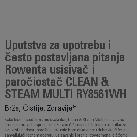
Uputstva za upotrebu i
često postavljana pitanja
Rowenta usisivač i
paročiostač CLEAN &
STEAM MULTI RY8561WH
Brže, Čistije, Zdravije*
Kako biste uštedeli vreme svaki dan, Clean & Steam Multi usisivač na
paru osigurava besprekorno i zdravo čišćenje u bilo kojem trenutku za
sve vrste podova i površina. Iskusite brzu efikasnost i dubinsko čišćenje
zahvaljujući jednom aparatu: usisavanje i pranje istovremeno, čišćenje