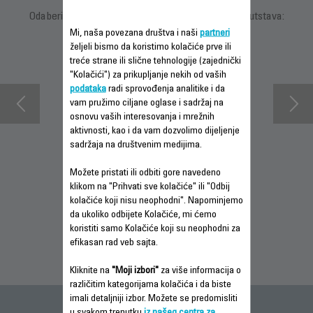
Odaberite jezik za prikaz uputstava i korisničkih uputstava:
Mi, naša povezana društva i naši
partneri
željeli bismo da koristimo kolačiće prve ili
treće strane ili slične tehnologije (zajednički
"Kolačići") za prikupljanje nekih od vaših
podataka
radi sprovođenja analitike i da
vam pružimo ciljane oglase i sadržaj na
osnovu vaših interesovanja i mrežnih
aktivnosti, kao i da vam dozvolimo dijeljenje
sadržaja na društvenim medijima.
INFORMACIJE O
PREUZMI
INFORMACIJE O
Možete pristati ili odbiti gore navedeno
GARANCIJI
UPUTSTVO ZA
GARANCIJI
klikom na "Prihvati sve kolačiće" ili "Odbij
UPOTREBU
kolačiće koji nisu neophodni". Napominjemo
da ukoliko odbijete Kolačiće, mi ćemo
koristiti samo Kolačiće koji su neophodni za
efikasan rad veb sajta.
Kliknite na
"Moji izbori"
za više informacija o
različitim kategorijama kolačića i da biste
imali detaljniji izbor. Možete se predomisliti
u svakom trenutku
iz našeg centra za