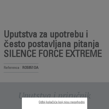
Uputstva za upotrebu i
često postavljana pitanja
SILENCE FORCE EXTREME
Referenca :
RO5951OA
Uputstva i priručnik
Odbij kolačiće koji nisu neophodni