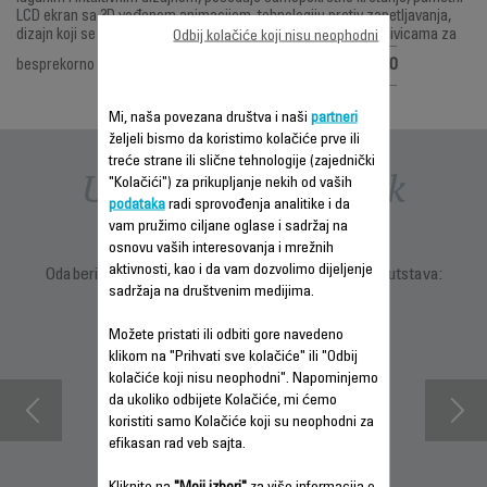
LCD ekran sa 3D vođenom animacijom, tehnologiju protiv zapetljavanja,
dizajn koji se spušta pod uglom do 180° i četku sa trostrukim ivicama za
Odbij kolačiće koji nisu neophodni
Referenca :
GZ7267E0
besprekorno čišćenje u svakom uglu.
Mi, naša povezana društva i naši
partneri
željeli bismo da koristimo kolačiće prve ili
treće strane ili slične tehnologije (zajednički
Uputstva i priručnik
"Kolačići") za prikupljanje nekih od vaših
podataka
radi sprovođenja analitike i da
vam pružimo ciljane oglase i sadržaj na
osnovu vaših interesovanja i mrežnih
aktivnosti, kao i da vam dozvolimo dijeljenje
Odaberite jezik za prikaz uputstava i korisničkih uputstava:
sadržaja na društvenim medijima.
Možete pristati ili odbiti gore navedeno
klikom na "Prihvati sve kolačiće" ili "Odbij
kolačiće koji nisu neophodni". Napominjemo
da ukoliko odbijete Kolačiće, mi ćemo
koristiti samo Kolačiće koji su neophodni za
efikasan rad veb sajta.