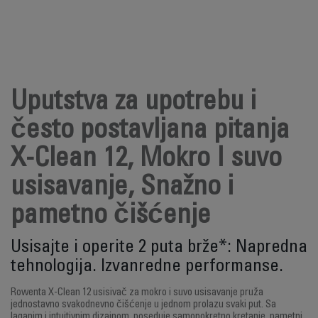
Uputstva za upotrebu i
često postavljana pitanja
X-Clean 12, Mokro I suvo
usisavanje, Snažno i
pametno čišćenje
Usisajte i operite 2 puta brže*: Napredna
tehnologija. Izvanredne performanse.
Rowenta X-Clean 12 usisivač za mokro i suvo usisavanje pruža
jednostavno svakodnevno čišćenje u jednom prolazu svaki put. Sa
laganim i intuitivnim dizajnom, poseduje samopokretno kretanje, pametni