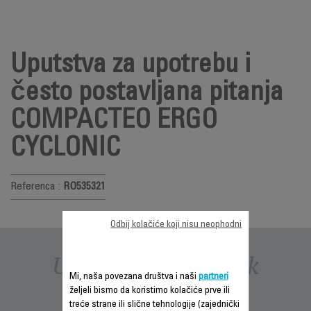
Uputstva za upotrebu i
često postavljana pitanja
COMPACTEO ERGO
CYCLONIC
Referenca :
RO535321
Odbij kolačiće koji nisu neophodni
Uputstva i priručnik
Mi, naša povezana društva i naši
partneri
željeli bismo da koristimo kolačiće prve ili
treće strane ili slične tehnologije (zajednički