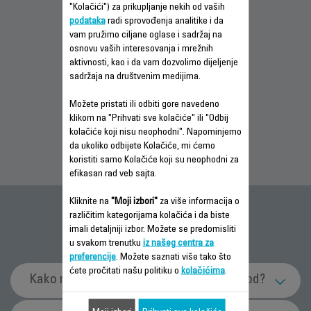
"Kolačići") za prikupljanje nekih od vaših
podataka
radi sprovođenja analitike i da
vam pružimo ciljane oglase i sadržaj na
osnovu vaših interesovanja i mrežnih
aktivnosti, kao i da vam dozvolimo dijeljenje
INFORMACIJE O
INFORMACIJE O
INFORMACIJE O
sadržaja na društvenim medijima.
GARANCIJI
GARANCIJI
GARANCIJI
Možete pristati ili odbiti gore navedeno
klikom na "Prihvati sve kolačiće" ili "Odbij
kolačiće koji nisu neophodni". Napominjemo
da ukoliko odbijete Kolačiće, mi ćemo
koristiti samo Kolačiće koji su neophodni za
efikasan rad veb sajta.
Kliknite na
"Moji izbori"
za više informacija o
Česta pitanja
različitim kategorijama kolačića i da biste
imali detaljniji izbor. Možete se predomisliti
u svakom trenutku
iz našeg centra za
preferencije
. Možete saznati više tako što
ćete pročitati našu politiku o
kolačićima
.
Kako mogu efikasnije da koristim proizvod?