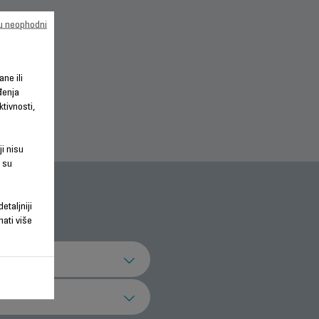
su neophodni
ane ili
đenja
tivnosti,
ji nisu
 su
etaljniji
nati više