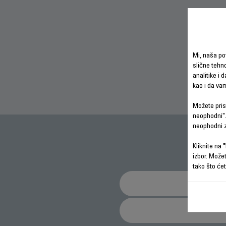
Mi, naša po
slične tehno
analitike i 
kao i da va
Možete prist
neophodni".
neophodni z
Kliknite na
"
izbor. Može
tako što ćet
Šta treba da uradim u