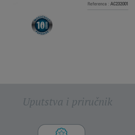
Referenca :
AC232001
Uputstva i priručnik