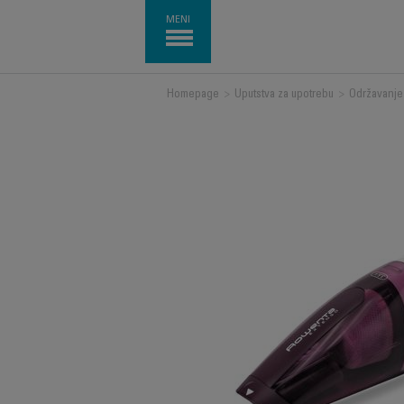
MENI
Homepage
>
Uputstva za upotrebu
>
Održavanje