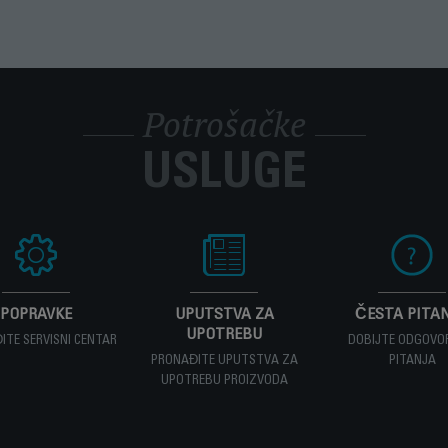
ako biste izbegli potencijalnu opasnost, odnesite aparat kod ovlašćenog 
aparat na kraju radnog veka?
erijale koji se mogu obnoviti ili reciklirati. Odnesite ga u lokalni centar 
 novi uređaj i mislim da jedan deo nedostaje. Šta treba 
nedostaje, pozovite Centar za potrošačke usluge, a mi ćemo vam pomoći
Potrošačke
dodatke, potrošne ili rezervne delove za aparat?
 veb lokaciji da biste jednostavno pronašli sve što vam je potrebno za pr
USLUGE
važe za moj aparat?
cije u odeljku
Garancija
na Internet stranici.
POPRAVKE
UPUTSTVA ZA
ČESTA PITA
UPOTREBU
ITE SERVISNI CENTAR
DOBIJTE ODGOVO
PRONAĐITE UPUTSTVA ZA
PITANJA
UPOTREBU PROIZVODA