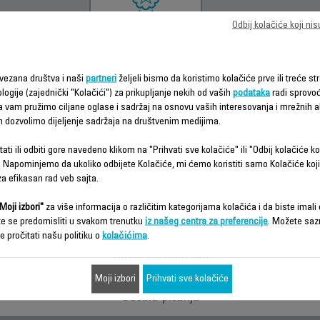
Odbij kolačiće koji ni
INFORMACIJE O
GARANCIJI
vezana društva i naši
partneri
željeli bismo da koristimo kolačiće prve ili treće str
logije (zajednički "Kolačići") za prikupljanje nekih od vaših
podataka
radi sprovo
da vam pružimo ciljane oglase i sadržaj na osnovu vaših interesovanja i mrežnih ak
m dozvolimo dijeljenje sadržaja na društvenim medijima.
ati ili odbiti gore navedeno klikom na "Prihvati sve kolačiće" ili "Odbij kolačiće ko
 Napominjemo da ukoliko odbijete Kolačiće, mi ćemo koristiti samo Kolačiće koji
a efikasan rad veb sajta.
Česta pitanja
Moji izbori"
za više informacija o različitim kategorijama kolačića i da biste imali d
te se predomisliti u svakom trenutku
iz našeg centra za preferencije
. Možete saz
e pročitati našu politiku o
kolačićima
.
Tehnička podrška
Moji izbori
Prihvati sve kolačiće
koliko je strujni kabl mog aparata oštećen?
Ostala pitanja