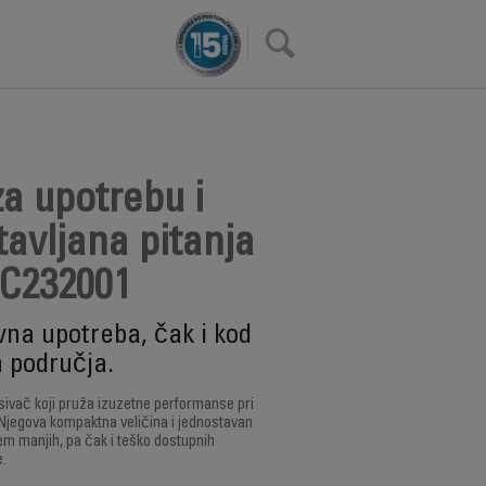
×
a upotrebu i
avljana pitanja
C232001
vna upotreba, čak i kod
 područja.
isivač koji pruža izuzetne performanse pri
jegova kompaktna veličina i jednostavan
em manjih, pa čak i teško dostupnih
e.