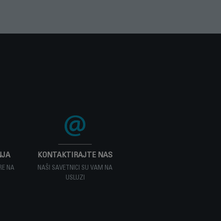
servisera.
za prikupljanje otpada.
da uradim?
 da pronađete
oizvod.
NJA
KONTAKTIRAJTE NAS
RE NA
NAŠI SAVETNICI SU VAM NA
USLUZI