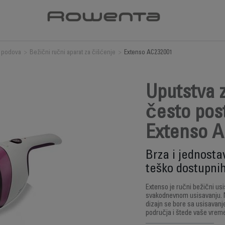
 podova
>
Bežični ručni aparat za čišćenje
>
Extenso AC232001
Uputstva z
često post
Extenso A
Brza i jednosta
teško dostupnih
Extenso je ručni bežični us
svakodnevnom usisavanju. N
dizajn se bore sa usisavanj
područja i štede vaše vrem