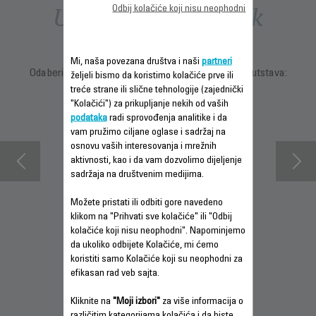
Uputstva i priručnik
Odbij kolačiće koji nisu neophodni
Mi, naša povezana društva i naši
partneri
Odaberite jezik za prikaz uputstava i korisničkih uputstava:
željeli bismo da koristimo kolačiće prve ili
treće strane ili slične tehnologije (zajednički
"Kolačići") za prikupljanje nekih od vaših
podataka
radi sprovođenja analitike i da
vam pružimo ciljane oglase i sadržaj na
osnovu vaših interesovanja i mrežnih
aktivnosti, kao i da vam dozvolimo dijeljenje
sadržaja na društvenim medijima.
Možete pristati ili odbiti gore navedeno
klikom na "Prihvati sve kolačiće" ili "Odbij
INFORMACIJE O
PREUZMITE
PREUZMITE
kolačiće koji nisu neophodni". Napominjemo
GARANCIJI
BEZBEDNOSNA
BEZBEDNOSNA
da ukoliko odbijete Kolačiće, mi ćemo
UPUTSTVA
UPUTSTVA
koristiti samo Kolačiće koji su neophodni za
efikasan rad veb sajta.
Kliknite na
"Moji izbori"
za više informacija o
različitim kategorijama kolačića i da biste