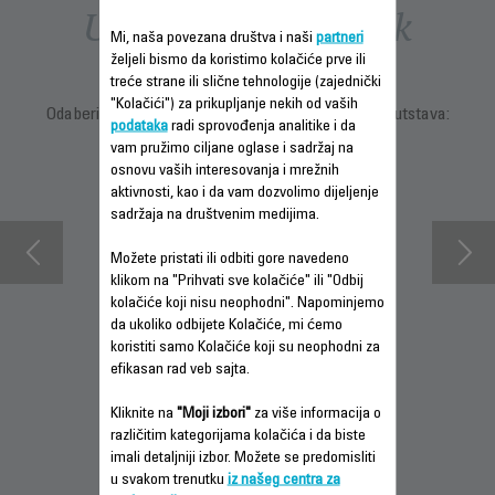
Uputstva i priručnik
Mi, naša povezana društva i naši
partneri
željeli bismo da koristimo kolačiće prve ili
treće strane ili slične tehnologije (zajednički
"Kolačići") za prikupljanje nekih od vaših
Odaberite jezik za prikaz uputstava i korisničkih uputstava:
podataka
radi sprovođenja analitike i da
vam pružimo ciljane oglase i sadržaj na
osnovu vaših interesovanja i mrežnih
aktivnosti, kao i da vam dozvolimo dijeljenje
sadržaja na društvenim medijima.
Možete pristati ili odbiti gore navedeno
klikom na "Prihvati sve kolačiće" ili "Odbij
kolačiće koji nisu neophodni". Napominjemo
da ukoliko odbijete Kolačiće, mi ćemo
koristiti samo Kolačiće koji su neophodni za
INFORMACIJE O
PREUZMITE
PREUZMITE
efikasan rad veb sajta.
GARANCIJI
BEZBEDNOSNA
BEZBEDNOSNA
UPUTSTVA
UPUTSTVA
Kliknite na
"Moji izbori"
za više informacija o
različitim kategorijama kolačića i da biste
imali detaljniji izbor. Možete se predomisliti
u svakom trenutku
iz našeg centra za