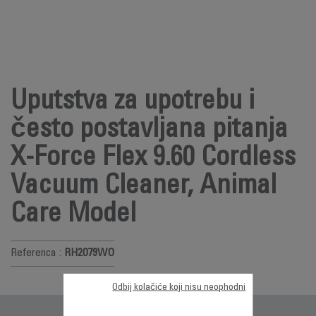
Uputstva za upotrebu i
često postavljana pitanja
X-Force Flex 9.60 Cordless
Vacuum Cleaner, Animal
Care Model
Referenca :
RH2079WO
Odbij kolačiće koji nisu neophodni