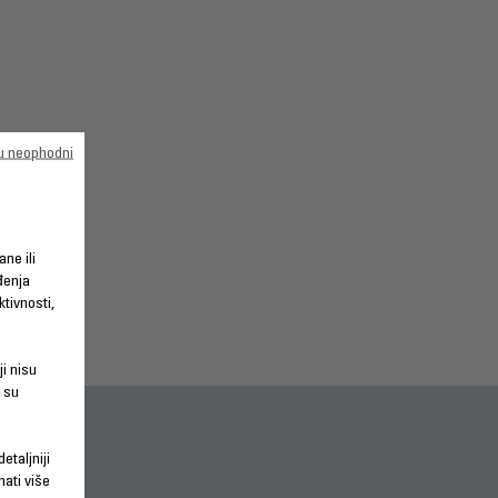
su neophodni
ane ili
đenja
tivnosti,
ji nisu
 su
etaljniji
nati više