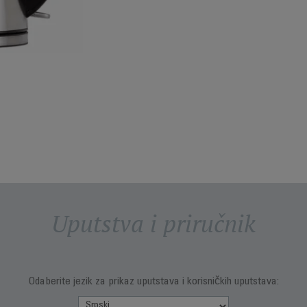
Uputstva i priručnik
Odaberite jezik za prikaz uputstava i korisničkih uputstava: