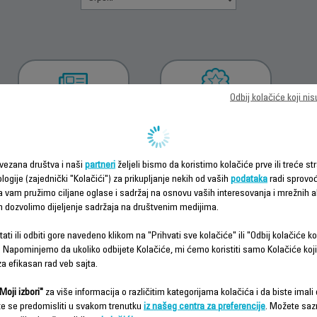
Odbij kolačiće koji ni
PREUZMI
INFORMACIJE O
UPUTSTVO ZA
GARANCIJI
UPOTREBU
vezana društva i naši
partneri
željeli bismo da koristimo kolačiće prve ili treće str
logije (zajednički "Kolačići") za prikupljanje nekih od vaših
podataka
radi sprovo
da vam pružimo ciljane oglase i sadržaj na osnovu vaših interesovanja i mrežnih ak
m dozvolimo dijeljenje sadržaja na društvenim medijima.
ati ili odbiti gore navedeno klikom na "Prihvati sve kolačiće" ili "Odbij kolačiće ko
 Napominjemo da ukoliko odbijete Kolačiće, mi ćemo koristiti samo Kolačiće koji
a efikasan rad veb sajta.
Česta pitanja
Moji izbori"
za više informacija o različitim kategorijama kolačića i da biste imali d
te se predomisliti u svakom trenutku
iz našeg centra za preferencije
. Možete saz