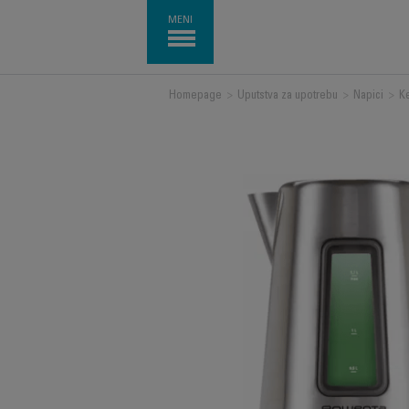
MENI
Homepage
>
Uputstva za upotrebu
>
Napici
>
Ke