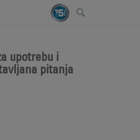
×
a upotrebu i
avljana pitanja