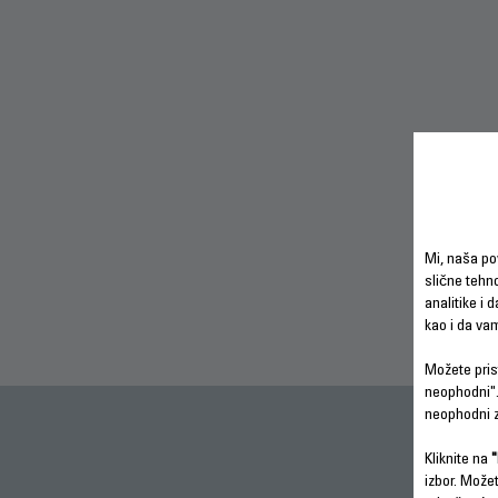
Mi, naša po
slične tehno
analitike i 
kao i da va
Možete prist
neophodni".
neophodni z
Kliknite na
"
izbor. Može