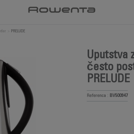
tler
>
PRELUDE
Uputstva z
često post
PRELUDE
Referenca :
BV500947