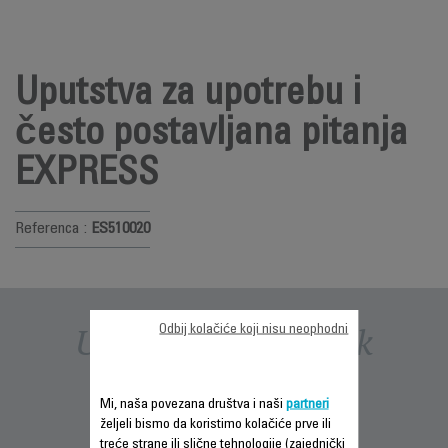
Uputstva za upotrebu i
često postavljana pitanja
EXPRESS
Referenca :
ES510020
Uputstva i priručnik
Odbij kolačiće koji nisu neophodni
Mi, naša povezana društva i naši
partneri
željeli bismo da koristimo kolačiće prve ili
treće strane ili slične tehnologije (zajednički