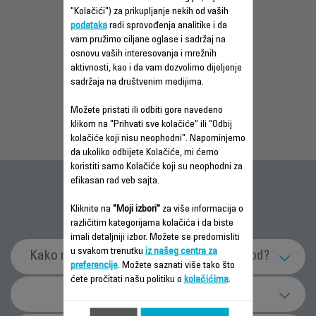
"Kolačići") za prikupljanje nekih od vaših
podataka
radi sprovođenja analitike i da
vam pružimo ciljane oglase i sadržaj na
INFORMACIJE O
INFORMACIJE O
INFORMACIJE O
osnovu vaših interesovanja i mrežnih
GARANCIJI
GARANCIJI
GARANCIJI
aktivnosti, kao i da vam dozvolimo dijeljenje
sadržaja na društvenim medijima.
Možete pristati ili odbiti gore navedeno
klikom na "Prihvati sve kolačiće" ili "Odbij
kolačiće koji nisu neophodni". Napominjemo
da ukoliko odbijete Kolačiće, mi ćemo
koristiti samo Kolačiće koji su neophodni za
efikasan rad veb sajta.
Česta pitanja
Kliknite na
"Moji izbori"
za više informacija o
različitim kategorijama kolačića i da biste
imali detaljniji izbor. Možete se predomisliti
u svakom trenutku
iz našeg centra za
Kako mogu efikasnije da koristim proizvod?
preferencije
. Možete saznati više tako što
ćete pročitati našu politiku o
kolačićima
.
Kako da dobijem najbolju penu za kapućino?
Održavanje i čišćenje