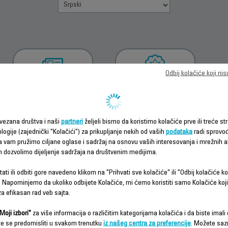
Odbij kolačiće koji ni
PREUZMI
INFORMACIJE O
UPUTSTVO ZA
GARANCIJI
UPOTREBU
vezana društva i naši
partneri
željeli bismo da koristimo kolačiće prve ili treće str
logije (zajednički "Kolačići") za prikupljanje nekih od vaših
podataka
radi sprovo
da vam pružimo ciljane oglase i sadržaj na osnovu vaših interesovanja i mrežnih ak
m dozvolimo dijeljenje sadržaja na društvenim medijima.
ati ili odbiti gore navedeno klikom na "Prihvati sve kolačiće" ili "Odbij kolačiće ko
 Napominjemo da ukoliko odbijete Kolačiće, mi ćemo koristiti samo Kolačiće koji
a efikasan rad veb sajta.
Česta pitanja
Moji izbori"
za više informacija o različitim kategorijama kolačića i da biste imali d
te se predomisliti u svakom trenutku
iz našeg centra za preferencije
. Možete saz