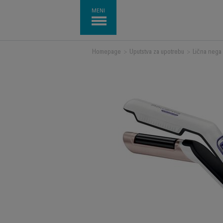
MENI
Homepage
>
Uputstva za upotrebu
>
Lična nega