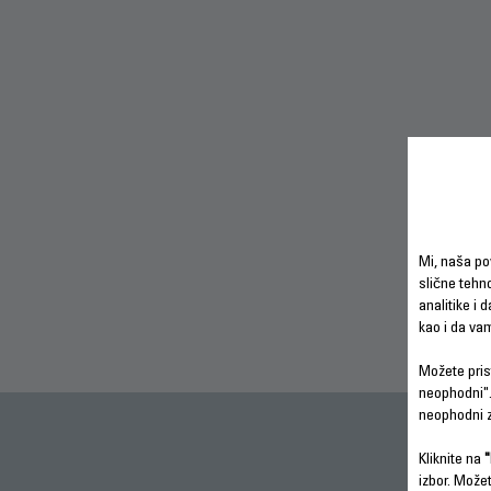
Mi, naša po
slične tehno
analitike i 
kao i da va
Možete prist
neophodni".
neophodni z
Kliknite na
"
izbor. Može