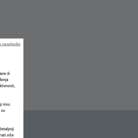
su neophodni
ane ili
đenja
tivnosti,
ji nisu
 su
etaljniji
nati više