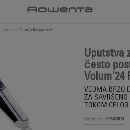
>
Stajler
>
Volum'24 Respectissim
Uputstva z
često post
Volum'24 
VEOMA BRZO 
ZA SAVRŠENO
TOKOM CELOG
Referenca :
CF6430D0