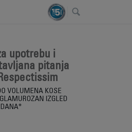
×
a upotrebu i
avljana pitanja
Respectissim
DO VOLUMENA KOSE
 GLAMUROZAN IZGLED
 DANA*