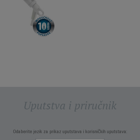
Uputstva i priručnik
Odaberite jezik za prikaz uputstava i korisničkih uputstava: