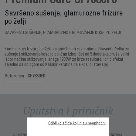
Premium Care CF7830F0
Savršeno sušenje, glamurozne frizure
po želji
SAVRŠENO SUŠENJE, GLAMUROZNO OBLIKOVANJE KOSE PO ŽELJI
Kombinujući frizure po želji sa savršenim rezultatima, Rowenta četka za
sušenje i stilizovanje kose je odličan izbor. Set od 5 dodataka pruža veliki
izbor načina stilizovanja, snage 1200W za brze rezultate. Ionic efekat
zajedno sa oblogom od Kašmir keratina daje kosi blistav sjaj.
Referenca :
CF7830F0
Uputstva i priručnik
Odbij kolačiće koji nisu neophodni
Odaberite jezik za prikaz uputstava i korisničkih uputstava: