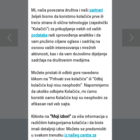
Mi, naša povezana društva i naši
partneri
željeli bismo da koristimo kolačiće prve ili
treće strane ili slične tehnologije (zajednički
"Kolačići") za prikupljanje nekih od vaših
podataka
radi sprovođenja analitike i da
vam pružimo ciljane oglase i sadržaj na
osnovu vaših interesovanja i mrežnih
aktivnosti, kao i da vam dozvolimo dijeljenje
sadržaja na društvenim medijima.
INFORMACIJE O
PREUZMI
INFORMACIJE O
Možete pristati ili odbiti gore navedeno
GARANCIJI
UPUTSTVO ZA
GARANCIJI
klikom na "Prihvati sve kolačiće" ili "Odbij
UPOTREBU
kolačiće koji nisu neophodni". Napominjemo
da ukoliko odbijete Kolačiće, mi ćemo
koristiti samo Kolačiće koji su neophodni za
efikasan rad veb sajta.
Kliknite na
"Moji izbori"
za više informacija o
različitim kategorijama kolačića i da biste
imali detaljniji izbor. Možete se predomisliti
Česta pitanja
u svakom trenutku
iz našeg centra za