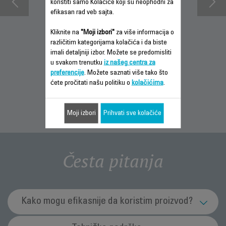
koristiti samo Kolačiće koji su neophodni za
efikasan rad veb sajta.
Kliknite na
"Moji izbori"
za više informacija o
različitim kategorijama kolačića i da biste
INFORMACIJE O
PREUZMI
INFORMACIJE O
imali detaljniji izbor. Možete se predomisliti
GARANCIJI
UPUTSTVO ZA
GARANCIJI
u svakom trenutku
iz našeg centra za
UPOTREBU
preferencije
. Možete saznati više tako što
ćete pročitati našu politiku o
kolačićima
.
Moji izbori
Prihvati sve kolačiće
Česta pitanja
Kako mogu efikasnije da koristim proizvod?