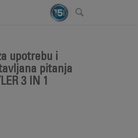
×
a upotrebu i
avljana pitanja
ER 3 IN 1