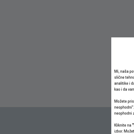
Mi, naša po
slične tehno
analitike i 
kao i da va
Možete prist
neophodni".
neophodni z
Kliknite na
"
izbor. Može