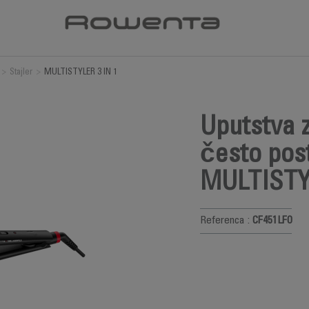
>
Stajler
>
MULTISTYLER 3 IN 1
Uputstva z
često post
MULTISTYL
Referenca :
CF451LF0