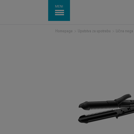
MENI
Homepage
>
Uputstva za upotrebu
>
Lična nega