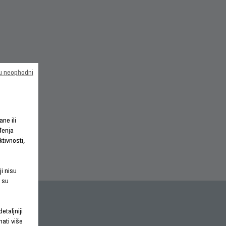
su neophodni
ane ili
đenja
tivnosti,
ji nisu
 su
etaljniji
nati više