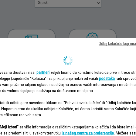
Odbij kolačiće koji ni
PREUZMI
INFORMACIJE O
UPUTSTVO ZA
GARANCIJI
UPOTREBU
vezana društva i naši
partneri
željeli bismo da koristimo kolačiće prve ili treće str
logije (zajednički "Kolačići") za prikupljanje nekih od vaših
podataka
radi sprovo
da vam pružimo ciljane oglase i sadržaj na osnovu vaših interesovanja i mrežnih ak
m dozvolimo dijeljenje sadržaja na društvenim medijima.
ati ili odbiti gore navedeno klikom na "Prihvati sve kolačiće" ili "Odbij kolačiće ko
 Napominjemo da ukoliko odbijete Kolačiće, mi ćemo koristiti samo Kolačiće koji
a efikasan rad veb sajta.
Česta pitanja
Moji izbori"
za više informacija o različitim kategorijama kolačića i da biste imali d
te se predomisliti u svakom trenutku
iz našeg centra za preferencije
. Možete saz