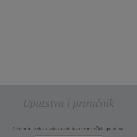
Uputstva i priručnik
Odaberite jezik za prikaz uputstava i korisničkih uputstava: