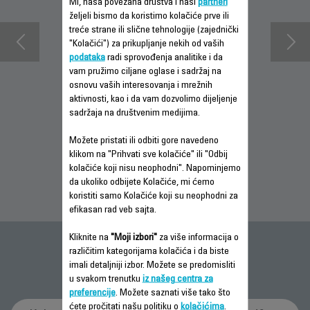
Mi, naša povezana društva i naši
partneri
željeli bismo da koristimo kolačiće prve ili
treće strane ili slične tehnologije (zajednički
"Kolačići") za prikupljanje nekih od vaših
podataka
radi sprovođenja analitike i da
vam pružimo ciljane oglase i sadržaj na
osnovu vaših interesovanja i mrežnih
aktivnosti, kao i da vam dozvolimo dijeljenje
INFORMACIJE O
PREUZMI
INFORMACIJE O
sadržaja na društvenim medijima.
GARANCIJI
UPUTSTVO ZA
GARANCIJI
UPOTREBU
Možete pristati ili odbiti gore navedeno
klikom na "Prihvati sve kolačiće" ili "Odbij
kolačiće koji nisu neophodni". Napominjemo
da ukoliko odbijete Kolačiće, mi ćemo
koristiti samo Kolačiće koji su neophodni za
efikasan rad veb sajta.
Kliknite na
"Moji izbori"
za više informacija o
Česta pitanja
različitim kategorijama kolačića i da biste
imali detaljniji izbor. Možete se predomisliti
u svakom trenutku
iz našeg centra za
preferencije
. Možete saznati više tako što
ćete pročitati našu politiku o
kolačićima
.