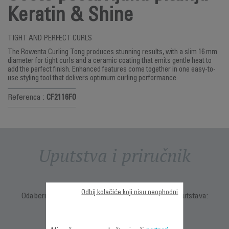
Keratin & Shine
TIGHT AND PERFECT CURLS
The Rowenta Curling Tong produces stunning results, with a slim 16 mm
diameter for tight curls and a ceramic coating that emits gentle heat to
add the perfect finish. Enhanced features come together in one easy-to-
use styling tool that delivers optimum curling performance.
Referenca :
CF2116F0
Uputstva i priručnik
Odbij kolačiće koji nisu neophodni
Odaberite jezik za prikaz uputstava i korisničkih uputstava: