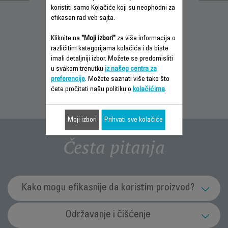
koristiti samo Kolačiće koji su neophodni za
efikasan rad veb sajta.
INFORMACIJE O
PREUZMI
INFORMACIJE O
Kliknite na
"Moji izbori"
za više informacija o
GARANCIJI
UPUTSTVO ZA
GARANCIJI
različitim kategorijama kolačića i da biste
UPOTREBU
imali detaljniji izbor. Možete se predomisliti
u svakom trenutku
iz našeg centra za
preferencije
. Možete saznati više tako što
ćete pročitati našu politiku o
kolačićima
.
Moji izbori
Prihvati sve kolačiće
Česta pitanja
Kako mogu efikasnije da koristim proizvod?
Koja je svrha funkcije jonizatora (u zavisnosti
Održavanje i čišćenje
od modela)?