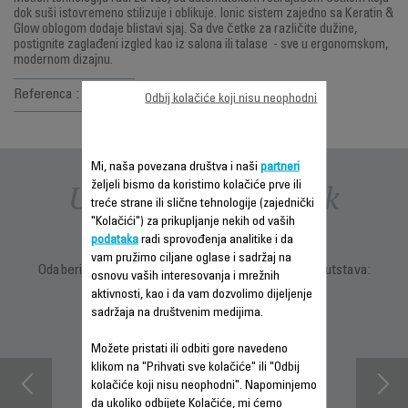
dok suši istovremeno stilizuje i oblikuje. Ionic sistem zajedno sa Keratin &
Glow oblogom dodaje blistavi sjaj. Sa dve četke za različite dužine,
postignite zaglađeni izgled kao iz salona ili talase - sve u ergonomskom,
modernom dizajnu.
Referenca :
CF961LF0
Odbij kolačiće koji nisu neophodni
Mi, naša povezana društva i naši
partneri
Uputstva i priručnik
željeli bismo da koristimo kolačiće prve ili
treće strane ili slične tehnologije (zajednički
"Kolačići") za prikupljanje nekih od vaših
podataka
radi sprovođenja analitike i da
vam pružimo ciljane oglase i sadržaj na
Odaberite jezik za prikaz uputstava i korisničkih uputstava:
osnovu vaših interesovanja i mrežnih
aktivnosti, kao i da vam dozvolimo dijeljenje
sadržaja na društvenim medijima.
Možete pristati ili odbiti gore navedeno
klikom na "Prihvati sve kolačiće" ili "Odbij
kolačiće koji nisu neophodni". Napominjemo
da ukoliko odbijete Kolačiće, mi ćemo