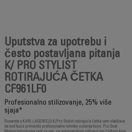
Uputstva za upotrebu i
često postavljana pitanja
K/ PRO STYLIST
ROTIRAJUĆA ČETKA
CF961LF0
Profesionalno stilizovanje, 25% više
sjaja*
Rowenta x KARL LAGERFELD K/Pro Stylist rotirajuća četka vam olakšava
da kod kuće primenite profesionalne tehnike sušenja kose. Pro Dual
Motion tehnologija radi za vas, sa automatskom rotirajućom četkom koja