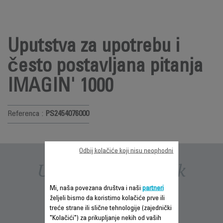
Uputstva za upotrebu i
često postavljana pitanja
IMAGIN' 1000
Referenca :
PS2454076000
Odbij kolačiće koji nisu neophodni
Uputstva i priručnik
Mi, naša povezana društva i naši
partneri
željeli bismo da koristimo kolačiće prve ili
treće strane ili slične tehnologije (zajednički
"Kolačići") za prikupljanje nekih od vaših