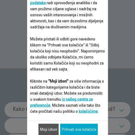
podataka
radi sprovođenja analitike i da
vam pružimo ciljane oglase i sadržaj na
osnovu vaših interesovanja i mrežnih
INFORMACIJE O
INFORMACIJE O
INFORMACIJE O
aktivnosti, kao i da vam dozvolimo dijeljenje
GARANCIJI
GARANCIJI
GARANCIJI
sadržaja na društvenim medijima.
Možete pristati ili odbiti gore navedeno
klikom na "Prihvati sve kolačiće" ili "Odbij
kolačiće koji nisu neophodni". Napominjemo
da ukoliko odbijete Kolačiće, mi ćemo
koristiti samo Kolačiće koji su neophodni za
efikasan rad veb sajta.
Česta pitanja
Kliknite na
"Moji izbori"
za više informacija o
različitim kategorijama kolačića i da biste
imali detaljniji izbor. Možete se predomisliti
u svakom trenutku
iz našeg centra za
preferencije
. Možete saznati više tako što
Kako mogu efikasnije da koristim proizvod?
ćete pročitati našu politiku o
kolačićima
.
Koja je svrha funkcije jonizatora (u zavisnosti
Tehnička podrška
Moji izbori
Prihvati sve kolačiće
od modela)?