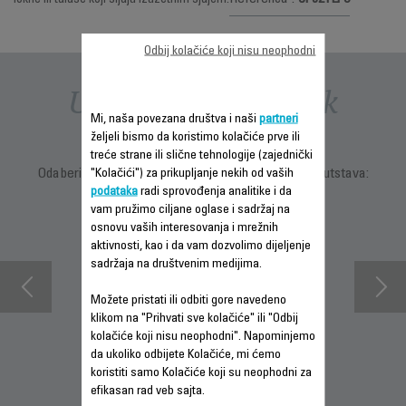
lokne ili talase koji sijaju izuzetnim sjajem.
Odbij kolačiće koji nisu neophodni
Uputstva i priručnik
Mi, naša povezana društva i naši
partneri
željeli bismo da koristimo kolačiće prve ili
treće strane ili slične tehnologije (zajednički
Odaberite jezik za prikaz uputstava i korisničkih uputstava:
"Kolačići") za prikupljanje nekih od vaših
podataka
radi sprovođenja analitike i da
vam pružimo ciljane oglase i sadržaj na
osnovu vaših interesovanja i mrežnih
aktivnosti, kao i da vam dozvolimo dijeljenje
sadržaja na društvenim medijima.
Možete pristati ili odbiti gore navedeno
klikom na "Prihvati sve kolačiće" ili "Odbij
kolačiće koji nisu neophodni". Napominjemo
da ukoliko odbijete Kolačiće, mi ćemo
INFORMACIJE O
PREUZMI
INFORMACIJE O
koristiti samo Kolačiće koji su neophodni za
GARANCIJI
UPUTSTVO ZA
GARANCIJI
efikasan rad veb sajta.