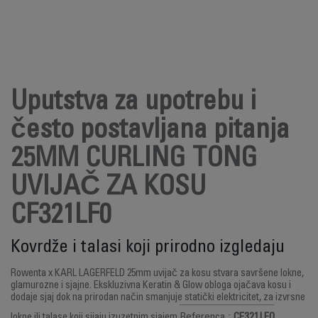
Uputstva za upotrebu i
često postavljana pitanja
25MM CURLING TONG
UVIJAČ ZA KOSU
CF321LF0
Kovrdže i talasi koji prirodno izgledaju
Rowenta x KARL LAGERFELD 25mm uvijač za kosu stvara savršene lokne,
glamurozne i sjajne. Ekskluzivna Keratin & Glow obloga ojačava kosu i
dodaje sjaj dok na prirodan način smanjuje statički elektricitet, za izvrsne
Referenca :
CF321LF0