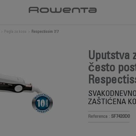
>
Pegla za kosu
>
Respectissim 7/7
Uputstva z
često post
Respectis
SVAKODNEVNO 
ZAŠTIĆENA K
Referenca :
SF7420D0