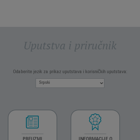
Uputstva i priručnik
Odaberite jezik za prikaz uputstava i korisničkih uputstava:
PREUZMI
INFORMACIJE O