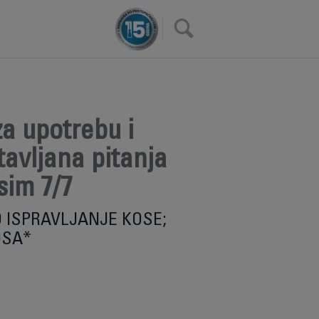
×
a upotrebu i
avljana pitanja
sim 7/7
ISPRAVLJANJE KOSE;
OSA*