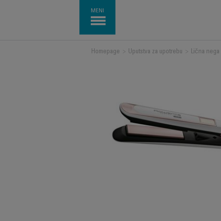
MENI
Homepage
>
Uputstva za upotrebu
>
Lična nega