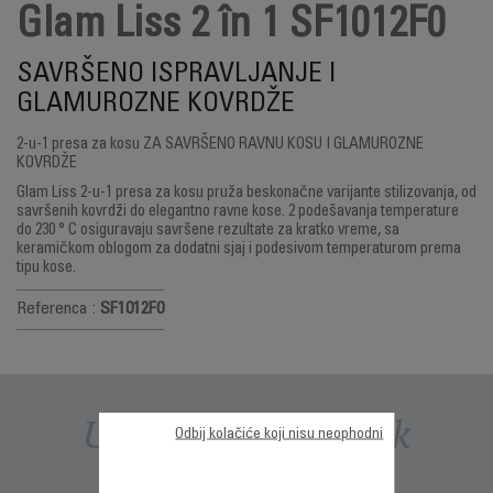
Glam Liss 2 în 1 SF1012F0
SAVRŠENO ISPRAVLJANJE I
GLAMUROZNE KOVRDŽE
2-u-1 presa za kosu ZA SAVRŠENO RAVNU KOSU I GLAMUROZNE
KOVRDŽE
Glam Liss 2-u-1 presa za kosu pruža beskonačne varijante stilizovanja, od
savršenih kovrdži do elegantno ravne kose. 2 podešavanja temperature
do 230 ° C osiguravaju savršene rezultate za kratko vreme, sa
keramičkom oblogom za dodatni sjaj i podesivom temperaturom prema
tipu kose.
Referenca :
SF1012F0
Uputstva i priručnik
Odbij kolačiće koji nisu neophodni