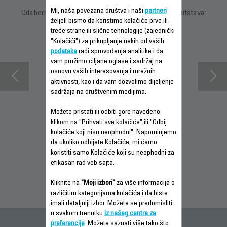
Mi, naša povezana društva i naši
partneri
Odaberite jezik za prikaz uputstava i korisničkih uputstava:
željeli bismo da koristimo kolačiće prve ili
treće strane ili slične tehnologije (zajednički
"Kolačići") za prikupljanje nekih od vaših
podataka
radi sprovođenja analitike i da
vam pružimo ciljane oglase i sadržaj na
osnovu vaših interesovanja i mrežnih
aktivnosti, kao i da vam dozvolimo dijeljenje
sadržaja na društvenim medijima.
Možete pristati ili odbiti gore navedeno
klikom na "Prihvati sve kolačiće" ili "Odbij
INFORMACIJE O
PREUZMI
INFORMACIJE O
kolačiće koji nisu neophodni". Napominjemo
GARANCIJI
UPUTSTVO ZA
GARANCIJI
da ukoliko odbijete Kolačiće, mi ćemo
UPOTREBU
koristiti samo Kolačiće koji su neophodni za
efikasan rad veb sajta.
Kliknite na
"Moji izbori"
za više informacija o
različitim kategorijama kolačića i da biste
imali detaljniji izbor. Možete se predomisliti
u svakom trenutku
iz našeg centra za
preferencije
. Možete saznati više tako što