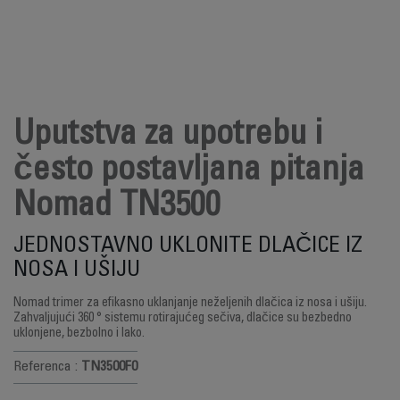
Uputstva za upotrebu i
često postavljana pitanja
Nomad TN3500
JEDNOSTAVNO UKLONITE DLAČICE IZ
NOSA I UŠIJU
Nomad trimer za efikasno uklanjanje neželjenih dlačica iz nosa i ušiju.
Zahvaljujući 360 ° sistemu rotirajućeg sečiva, dlačice su bezbedno
uklonjene, bezbolno i lako.
Referenca :
TN3500F0