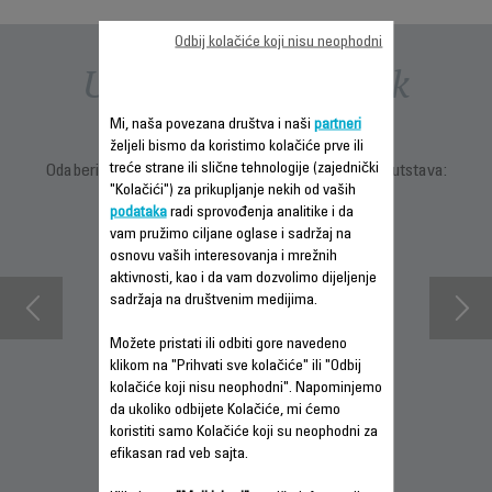
Odbij kolačiće koji nisu neophodni
Uputstva i priručnik
Mi, naša povezana društva i naši
partneri
željeli bismo da koristimo kolačiće prve ili
treće strane ili slične tehnologije (zajednički
Odaberite jezik za prikaz uputstava i korisničkih uputstava:
"Kolačići") za prikupljanje nekih od vaših
podataka
radi sprovođenja analitike i da
vam pružimo ciljane oglase i sadržaj na
osnovu vaših interesovanja i mrežnih
aktivnosti, kao i da vam dozvolimo dijeljenje
sadržaja na društvenim medijima.
Možete pristati ili odbiti gore navedeno
klikom na "Prihvati sve kolačiće" ili "Odbij
kolačiće koji nisu neophodni". Napominjemo
INFORMACIJE O
da ukoliko odbijete Kolačiće, mi ćemo
PREUZMI
INFORMACIJE O
GARANCIJI
koristiti samo Kolačiće koji su neophodni za
UPUTSTVO ZA
GARANCIJI
efikasan rad veb sajta.
UPOTREBU