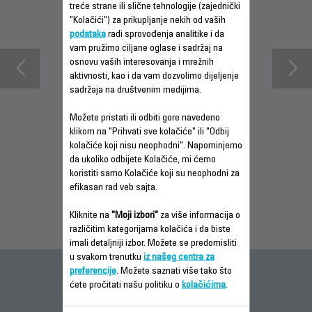
treće strane ili slične tehnologije (zajednički
"Kolačići") za prikupljanje nekih od vaših
podataka
radi sprovođenja analitike i da
vam pružimo ciljane oglase i sadržaj na
osnovu vaših interesovanja i mrežnih
aktivnosti, kao i da vam dozvolimo dijeljenje
sadržaja na društvenim medijima.
Možete pristati ili odbiti gore navedeno
klikom na "Prihvati sve kolačiće" ili "Odbij
INFORMACIJE O
PREUZMI
INFORMACIJE O
kolačiće koji nisu neophodni". Napominjemo
GARANCIJI
UPUTSTVO ZA
GARANCIJI
da ukoliko odbijete Kolačiće, mi ćemo
UPOTREBU
koristiti samo Kolačiće koji su neophodni za
efikasan rad veb sajta.
Kliknite na
"Moji izbori"
za više informacija o
različitim kategorijama kolačića i da biste
imali detaljniji izbor. Možete se predomisliti
u svakom trenutku
iz našeg centra za
preferencije
. Možete saznati više tako što
Česta pitanja
ćete pročitati našu politiku o
kolačićima
.