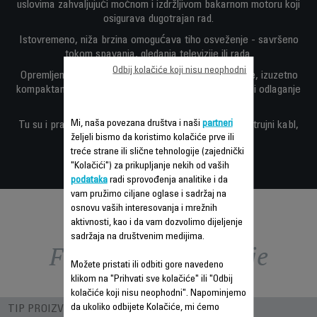
uslovima zahvaljujući moćnom i izdržljivom bakarnom motoru koji
osigurava dugotrajan rad.
Istovremeno, niža brzina omogućava tiho osveženje - savršeno
tokom spavanja, gledanja televizije ili rada.
Odbij kolačiće koji nisu neophodni
Opremljen sa tri brzine za personalizovano osveženje, izuzetno
kompaktan (30cm/12inča) i jednostavan za pomeranje i odlaganje
kada ga ne koristite.
Mi, naša povezana društva i naši
partneri
Tu su i praktične karakteristike, uključujući dugačak strujni kabl,
željeli bismo da koristimo kolačiće prve ili
automatsko oscilovanje i orjentaciju.
treće strane ili slične tehnologije (zajednički
"Kolačići") za prikupljanje nekih od vaših
podataka
radi sprovođenja analitike i da
vam pružimo ciljane oglase i sadržaj na
osnovu vaših interesovanja i mrežnih
aktivnosti, kao i da vam dozvolimo dijeljenje
sadržaja na društvenim medijima.
Funkcije – poređenje
Možete pristati ili odbiti gore navedeno
klikom na "Prihvati sve kolačiće" ili "Odbij
kolačiće koji nisu neophodni". Napominjemo
da ukoliko odbijete Kolačiće, mi ćemo
TIP PROIZVODA