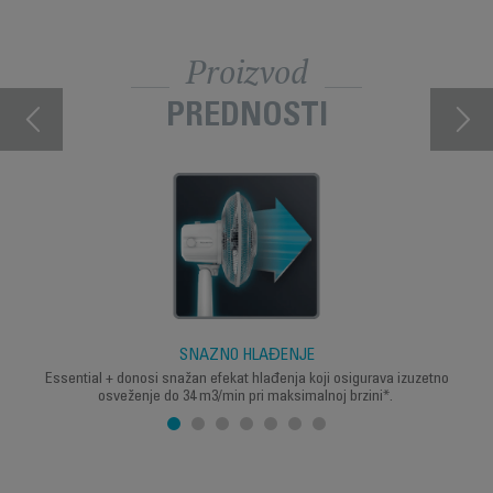
Proizvod
PREDNOSTI
SNAŽNO HLAĐENJE
Essential + donosi snažan efekat hlađenja koji osigurava izuzetno
osveženje do 34 m3/min pri maksimalnoj brzini*.