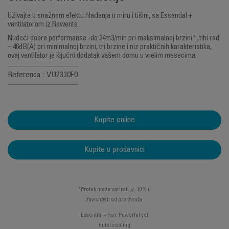
Uživajte u snažnom efektu hlađenja u miru i tišini, sa Essential +
ventilatorom iz Rowente.
Nudeći dobre performanse -do 34m3/min pri maksimalnoj brzini*, tihi rad
– 46dB(A) pri minimalnoj brzini, tri brzine i niz praktičnih karakteristika,
ovaj ventilator je ključni dodatak vašem domu u vrelim mesecima.
Referenca : VU2330F0
Kupite online
Kupite u prodavnici
*Protok može varirati +/- 10% u
zavisnosti od proizvoda
Essential + Fan: Powerful yet
quiet cooling