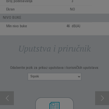
Broj podešavanja
3
Ekran
NO
NIVO BUKE
Min nivo buke
46 dB(A)
Uputstva i priručnik
Odaberite jezik za prikaz uputstava i korisničkih uputstava: