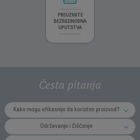
INFORMACIJE O
PREUZMITE
PREUZMI
GARANCIJI
BEZBEDNOSNA
UPUTSTVO ZA
UPUTSTVA
UPOTREBU
Česta pitanja
Kako mogu efikasnije da koristim proizvod?
Šta treba da preduzmem pre korišćenja
Održavanje i čišćenje
ventilatora?