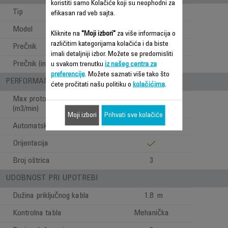
koristiti samo Kolačiće koji su neophodni za
Tip
Klasičan
efikasan rad veb sajta.
Model
Stoni
Kliknite na
"Moji izbori"
za više informacija o
različitim kategorijama kolačića i da biste
Prečnik
30 cm
imali detaljniji izbor. Možete se predomisliti
Prečnik (inči)
12
u svakom trenutku
iz našeg centra za
preferencije
. Možete saznati više tako što
PERFORMANSE PROTOKA VAZDUHA
ćete pročitati našu politiku o
kolačićima
.
Max protok vazduha
34
(m3/min)
Moji izbori
Prihvati sve kolačiće
Automatska oscilacija
Orijentacija
Broj oštrica
3
UDOBNOST PRI UPOTREBI
Dužina priključnog kabla
1.8 m
Kontrolna tabla
Mehanička