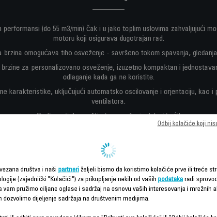
 performansi (do 55 m3/min) čak i u jako toplim uslovima zahvaljujući mo
motoru koji osigurava dugotrajan rad.
 brzina omogućava tiho osveženje - savršeno tokom spavanja, gledanja te
i brzine za personalizovano osveženje, izuzetno kompaktan i jednostava
odlaganje kada ga ne koristite.
čne karakteristike, uključujući automatsko oscilovanje i orjentaciju, kao i 
ventilatora.
Sa Essential +, suštinsko osveženje dolazi kući!
Odbij kolačiće koji ni
vezana društva i naši
partneri
željeli bismo da koristimo kolačiće prve ili treće str
logije (zajednički "Kolačići") za prikupljanje nekih od vaših
podataka
radi sprovo
da vam pružimo ciljane oglase i sadržaj na osnovu vaših interesovanja i mrežnih ak
m dozvolimo dijeljenje sadržaja na društvenim medijima.