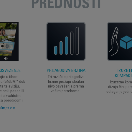
PREDNOSTI
 OSVEŽENJE
PRILAGODIVA BRZINA
IZUZET
KOMPAK
ajte u tihom
Tri različite prilagodive
ju (54dBA)* dok
brzine pružaju idealan
Izuzetno ko
te televiziju,
nivo osveženja prema
dizajn čini po
e neki posao ili
vašim potrebama.
odlaganje jedn
ite kvalitetno
sa porodicom i
teljima. * Pri
čitajte više
alnoj brzini