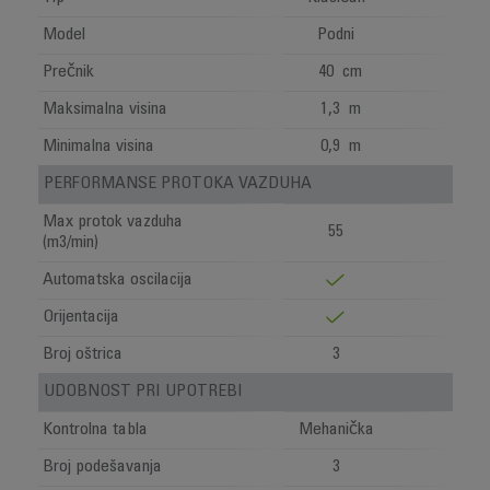
Model
Podni
Prečnik
40 cm
Maksimalna visina
1,3 m
Minimalna visina
0,9 m
PERFORMANSE PROTOKA VAZDUHA
Max protok vazduha
55
(m3/min)
Automatska oscilacija
Orijentacija
Broj oštrica
3
UDOBNOST PRI UPOTREBI
Kontrolna tabla
Mehanička
Broj podešavanja
3