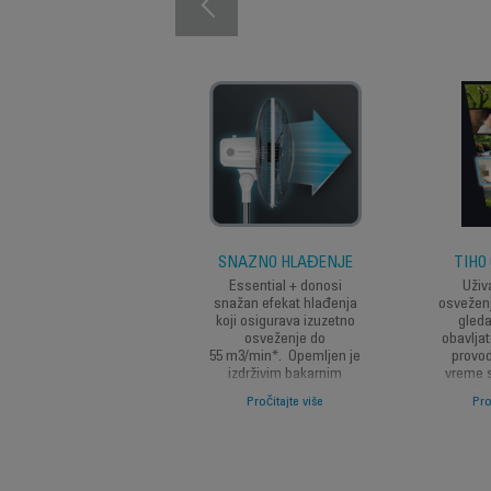
SNAŽNO HLAĐENJE
TIHO
Essential + donosi
Uživ
snažan efekat hlađenja
osvežen
koji osigurava izuzetno
gleda
osveženje do
obavljat
55 m3/min*. Opemljen je
provod
izdrživim bakarnim
vreme 
motorom za dugotrajen
prija
Pročitajte više
Pro
performanse i izuzetnu
minim
otpornost na visoke
temperature.