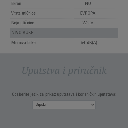
Ekran
NO
Vrsta utičnice
EVROPA
Boja utičnice
White
NIVO BUKE
Min nivo buke
54 dB(A)
Uputstva i priručnik
Odaberite jezik za prikaz uputstava i korisničkih uputstava: