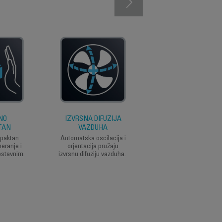
NO
IZVRSNA DIFUZIJA
PODESIVA VISINA
TAN
VAZDUHA
Visina ventilatora je l
podesiva (do 1,3m) k
mpaktan
Automatska oscilacija i
bi lako zadovoljila va
meranje i
orjentacija pružaju
potrebe, bilo da ga
ostavnim.
izvrsnu difuziju vazduha.
koristite u dnevnoj so
ili pored kreveta.