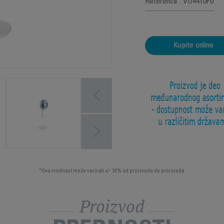
Referenca : VU4410F0
Kupite online
*Ova vrednost može varirati +/- 10% od proizvoda do proizvoda
Proizvod