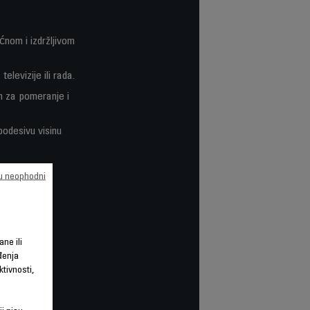
ćnom i izdržljivom
levizije ili rada.
n za pomeranje i
podesivu visinu
su neophodni
ane ili
đenja
tivnosti,