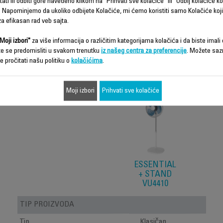
ati ili odbiti gore navedeno klikom na "Prihvati sve kolačiće" ili "Odbij kolačiće ko
 Napominjemo da ukoliko odbijete Kolačiće, mi ćemo koristiti samo Kolačiće koji
a efikasan rad veb sajta.
Moji izbori"
za više informacija o različitim kategorijama kolačića i da biste imali d
te se predomisliti u svakom trenutku
iz našeg centra za preferencije
. Možete saz
Funkcije – poređenje
e pročitati našu politiku o
kolačićima
.
Moji izbori
Prihvati sve kolačiće
ESSENTIAL
+ STAND
VU4410
TIP PROIZVODA
Tip
Klasičan