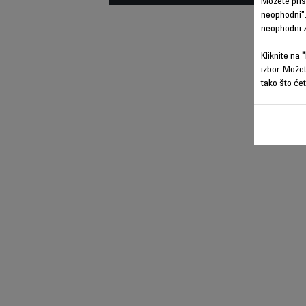
Možete prist
neophodni".
neophodni z
Kliknite na
"
izbor. Može
tako što ćet