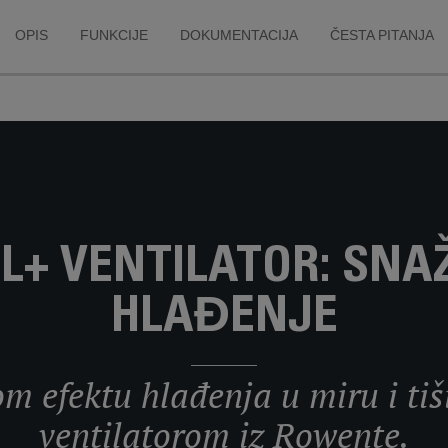
OPIS
FUNKCIJE
DOKUMENTACIJA
ČESTA PITANJA
L+ VENTILATOR: SNAŽ
HLAĐENJE
m efektu hlađenja u miru i tiši
ventilatorom iz Rowente.