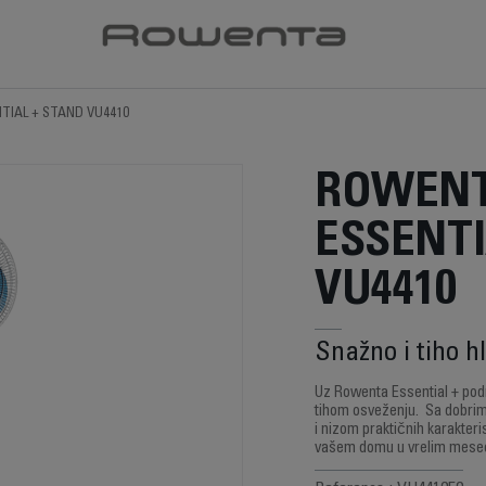
TIAL + STAND VU4410
ROWEN
ESSENTI
VU4410
Snažno i tiho h
Uz Rowenta Essential + podn
tihom osveženju. Sa dobrim
i nizom praktičnih karakteris
vašem domu u vrelim mese