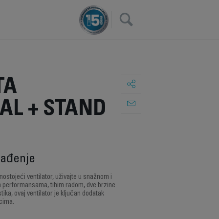
×
TA
AL + STAND
lađenje
ostojeći ventilator, uživajte u snažnom i
 performansama, tihim radom, dve brzine
tika, ovaj ventilator je ključan dodatak
cima.