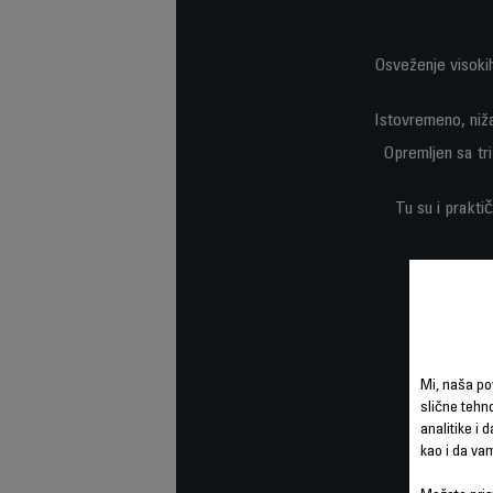
Osveženje visokih
Istovremeno, niža
Opremljen sa tr
Tu su i prakti
Mi, naša po
slične tehno
analitike i 
kao i da va