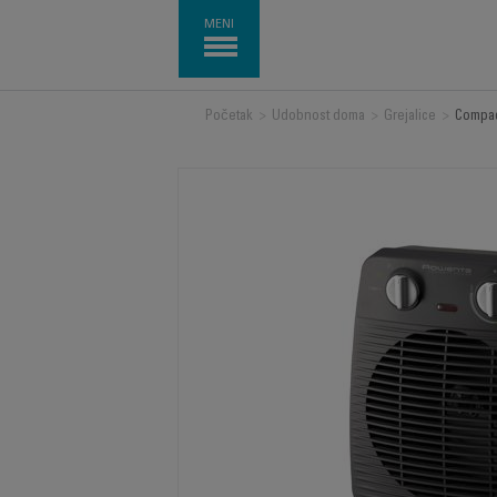
MENI
Početak
>
Udobnost doma
>
Grejalice
>
Compac