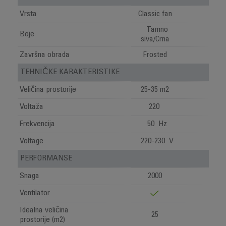
Vrsta
Classic fan
Tamno
Boje
siva/Crna
Završna obrada
Frosted
TEHNIČKE KARAKTERISTIKE
Veličina prostorije
25-35 m2
Voltaža
220
Frekvencija
50 Hz
Voltage
220-230 V
PERFORMANSE
Snaga
2000
Ventilator
Idealna veličina
25
prostorije (m2)