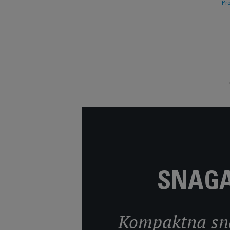
Pro
grejanj
SNAGA
Kompaktna sna