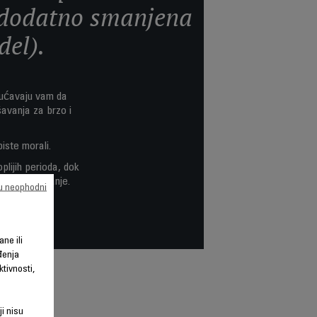
e dodatno smanjena
el).
gućavaju vam da
avanja za brzo i
iste morali.
plijih perioda, dok
e ili odlaganje.
su neophodni
ane ili
đenja
tivnosti,
ji nisu