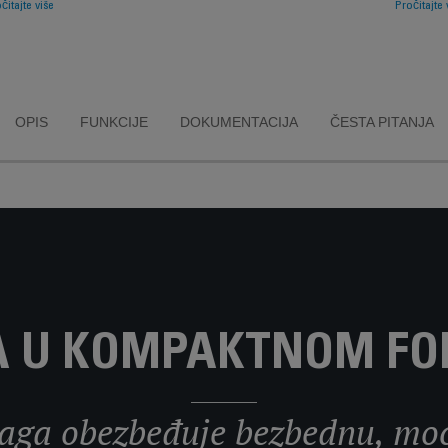
čitajte više
Pročitajte 
e uvek osetno!
putovanje. Zb
kompaktne ve
odlaganje
jednosta
OPIS
FUNKCIJE
DOKUMENTACIJA
ČESTA PITANJA
 U KOMPAKTNOM F
ga obezbeđuje bezbednu, moć