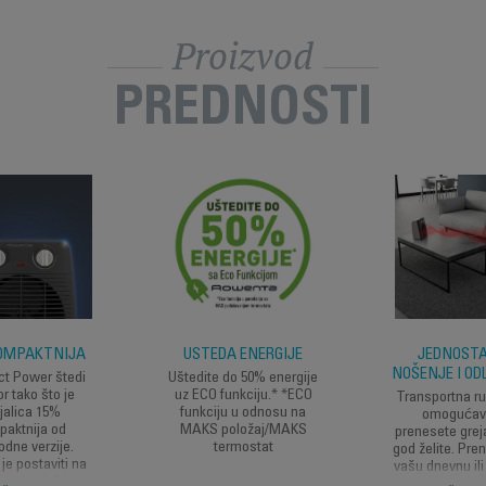
Proizvod
PREDNOSTI
OMPAKTNIJA
UŠTEDA ENERGIJE
JEDNOST
NOŠENJE I O
t Power štedi
Uštedite do 50% energije
r tako što je
uz ECO funkciju.* *ECO
Transportna r
jalica 15%
funkciju u odnosu na
omogućav
paktnija od
MAKS položaj/MAKS
prenesete grej
odne verzije.
termostat
god želite. Pren
je postaviti na
vašu dnevnu il
mesta, dok je
sobu ili č