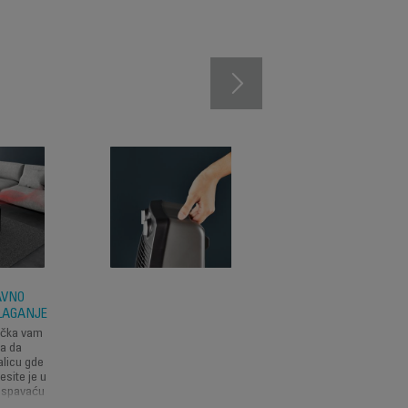
AVNO
MULTIFUNKCIONAL
DLAGANJE
ST
učka vam
Ova grejalica nudi
a da
različita podešavanja
alicu gde
vašu praktičnost.
esite je u
Izaberite dugoročno i
i spavaću
kratkoročno grejanje 
ak na
minimalnim i