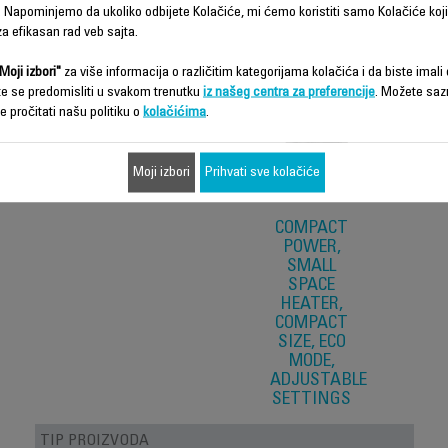
Funkcije – poređenje
 Napominjemo da ukoliko odbijete Kolačiće, mi ćemo koristiti samo Kolačiće koji
a efikasan rad veb sajta.
Moji izbori"
za više informacija o različitim kategorijama kolačića i da biste imali d
te se predomisliti u svakom trenutku
iz našeg centra za preferencije
. Možete saz
e pročitati našu politiku o
kolačićima
.
Moji izbori
Prihvati sve kolačiće
COMPACT
POWER,
SMALL
SPACE
HEATER,
COMPACT
SIZE, ECO
MODE,
ADJUSTABLE
SETTINGS
TIP PROIZVODA