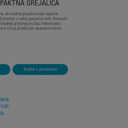
PAKTNA GREJALICA
, ali snažna grejalica koja zagreva
edi prostor u vašoj spavaćoj sobi, dnevnom
dešavanja grejanja pružaju maksimalnu
atora čini je praktičnim aparatom tokom
Kupite u prodavnici