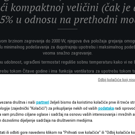
ći kompaktnoj veličini (čak j
15% u odnosu na prethodni mod
vom brzinom zagrevanja do 2000 W, njegova dva položaja grejanja omo
u minimalnog podešavanja za dugotrajniju upotrebu i maksimalnog podeš
veoma snažno zagrevanje.
u udobnost, ugrađeni termostat reguliše sobnu temperaturu kako vi ne b
rebu tokom čitave godine i ima funkcija ventilatora za upotrebu tokom to
na veličina i ručka čine Compact Power posebno pogodnim za prenošenj
Odbij kolačiće koji ni
vezana društva i naši
partneri
željeli bismo da koristimo kolačiće prve ili treće str
logije (zajednički "Kolačići") za prikupljanje nekih od vaših
podataka
radi sprovo
da vam pružimo ciljane oglase i sadržaj na osnovu vaših interesovanja i mrežnih ak
m dozvolimo dijeljenje sadržaja na društvenim medijima.
ati ili odbiti gore navedeno klikom na "Prihvati sve kolačiće" ili "Odbij kolačiće ko