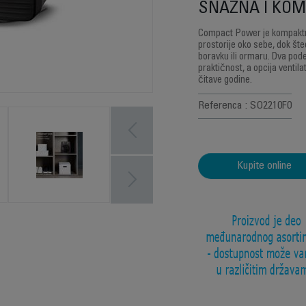
SNAŽNA I KOM
Compact Power je kompaktna
prostorije oko sebe, dok št
boravku ili ormaru. Dva po
praktičnost, a opcija ventil
čitave godine.
Referenca : SO2210F0
Kupite online