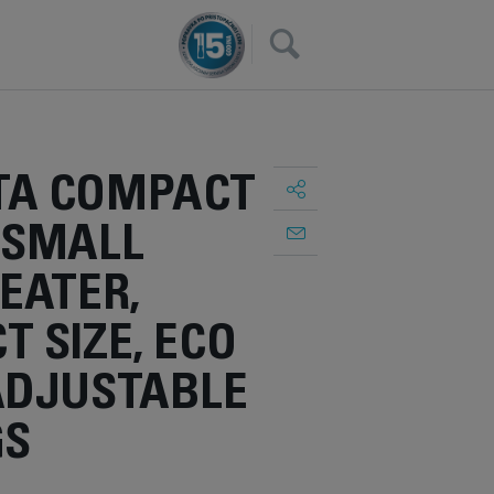
×
A COMPACT
 SMALL
EATER,
 SIZE, ECO
ADJUSTABLE
GS