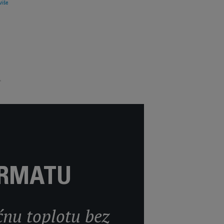
više
Pročitajte više
og svoje
maksimalnim
ličine,
podešavanjima. Osvež
 je
se ili provetrite prost
vno.
zahvaljujući funkcij
ventilatora.
ORMATU
nu toplotu bez