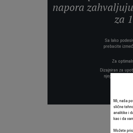
napora zahvaljuju
za 
Sa lako podesi
prebacite izmeđ
Za optimaln
Dizajniran za upot
njegova kompakt
Mi, naša po
slične tehno
analitike i 
kao i da va
Možete prist