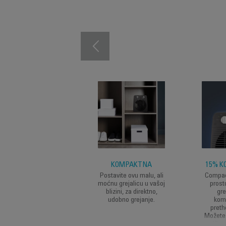
KOMPAKTNA
15% K
Postavite ovu malu, ali
Compac
moćnu grejalicu u vašoj
prosto
blizini, za direktno,
gre
udobno grejanje.
kom
preth
Možete 
više 