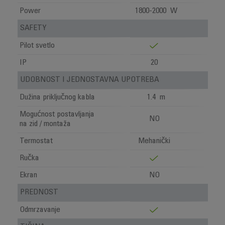
Power
1800-2000 W
SAFETY
Pilot svetlo
IP
20
UDOBNOST I JEDNOSTAVNA UPOTREBA
Dužina priključnog kabla
1.4 m
Mogućnost postavljanja
NO
na zid / montaža
Termostat
Mehanički
Ručka
Ekran
NO
PREDNOST
Odmrzavanje