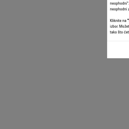
neophodni".
neophodni z
Kliknite na
"
izbor. Može
tako što ćet