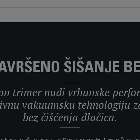
SAVRŠENO ŠIŠANJE B
ion trimer nudi vrhunske perfo
ivnu vakuumsku tehnologiju z
bez čišćenja dlačica.