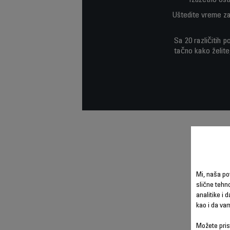
Izuzetno ošt
Uštedite vreme zah
Sa 20 različitih 
tačno kako želite
Mi, naša po
slične tehno
analitike i 
kao i da va
Možete prist