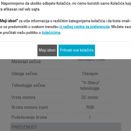
 Napominjemo da ukoliko odbijete Kolačiće, mi ćemo koristiti samo Kolačiće koji
a efikasan rad veb sajta.
Moji izbori"
za više informacija o različitim kategorijama kolačića i da biste imali d
AIR FORCE
te se predomisliti u svakom trenutku
iz našeg centra za preferencije
. Možete saz
PRECISION
e pročitati našu politiku o
kolačićima
.
TN4800
PERFORMANSE ŠIŠANJA
Moji izbori
Prihvati sve kolačiće
Nerđajući čelik
Materijal sečiva
Obloga sečiva
Titanijum
"V-Sharp"
Tehnologija sečiva
tehnologija
Vrsta motora
DC motor
Brzina motora (rpm)
7500
Podešavanje brzina
1
PRECIZNOST