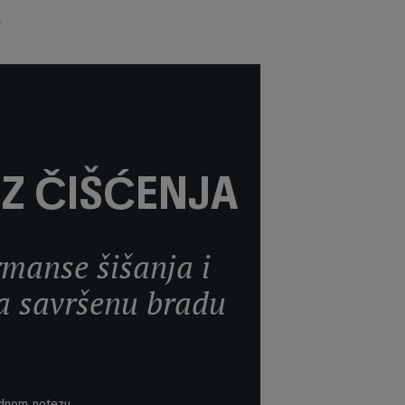
EZ ČIŠĆENJA
rmanse šišanja i
a savršenu bradu