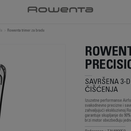
da
>
Rowenta trimer za bradu
ROWENT
PRECISI
SAVRŠENA 3-
ČIŠĆENJA
Izuzetne performanse Airf
svakodnevno precizne i sav
zahvaljujući ekskluzivnoj R
garantuje skupljanje do 90% 
brzi motor obezbeđuju jedn