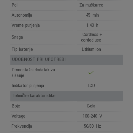
Pol
Za muškarce
Autonomija
45 min
Vreme punjenja
1,40 h
Cordless +
Snaga
corded use
Tip baterije
Lithium ion
UDOBNOST PRI UPOTREBI
Demontažni dodatak za
šišanje
Indikator punjenja
LCD
Tehničke karakteristike
Boje
Bela
Voltage
100-240 V
Frekvencija
50/60 Hz