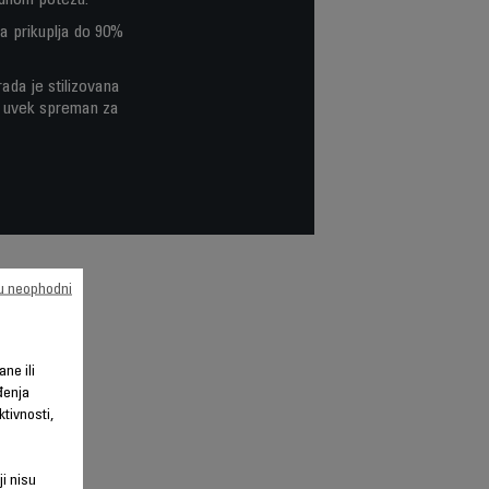
ednom potezu.
ja prikuplja do 90%
ada je stilizovana
on uvek spreman za
su neophodni
ane ili
đenja
tivnosti,
ji nisu