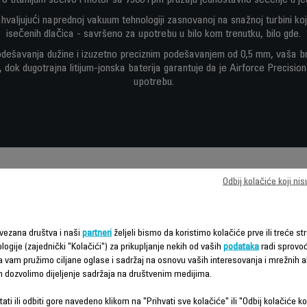
ro titanijum sečivo i motor sa 7500 rpm pružaju jednostavno sečenje u j
valjujući naprednoj vakuum tehnologiji zasnovanoj na snažnoj turbini ko
isečenih dlačica - savršeno za upotrebu u bilo kom trenutku, bilo gde.
podešavanja dužine i izuzetno preciznim podešavanjem od 0,5 mm, vaša br
, dok dugotrajna litijum-jonska baterija garantuje da je Airforce Precisi
upotrebu.
Odbij kolačiće koji ni
Funkcije – poređenje
vezana društva i naši
partneri
željeli bismo da koristimo kolačiće prve ili treće str
logije (zajednički "Kolačići") za prikupljanje nekih od vaših
podataka
radi sprovo
da vam pružimo ciljane oglase i sadržaj na osnovu vaših interesovanja i mrežnih ak
m dozvolimo dijeljenje sadržaja na društvenim medijima.
ati ili odbiti gore navedeno klikom na "Prihvati sve kolačiće" ili "Odbij kolačiće ko