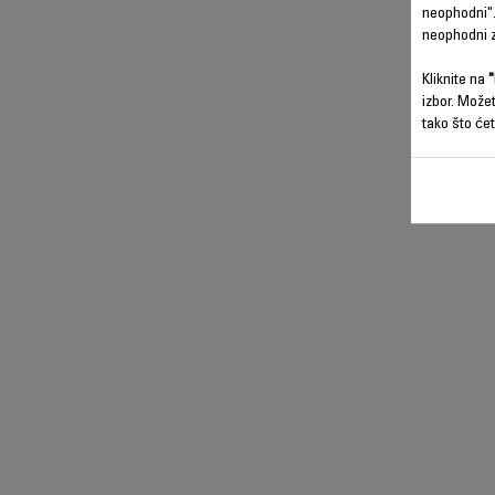
neophodni".
neophodni z
Kliknite na
"
izbor. Može
tako što ćet