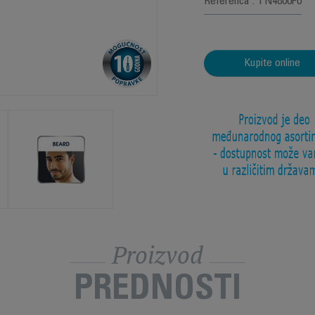
Referenca : TN4800F0
Kupite online
Proizvod
PREDNOSTI