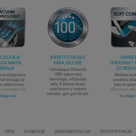
 ČIŠĆENJA
KORISTITE GA BILO
SAVRŠE
ICA NAKON
KADA, BILO GDE
EFIKASNOST
IŠANJA
UZ NEGU K
Zahvaljujući Rowenta
100% vakumskoj
vna integrisana
Mekana kont
tehnologiji, održavajte
tehnologija sa
posebno diza
vašu 3-dnevnu bradu
m velike brzine
kako bi gara
savršenom u svakom
e usisavanje do
efikasnost va
trenutku, gde god da ste.
čica. Više nema
i na teže pris
čitajte više
Pročitajte 
e za čišćenjem
mestim
on šišanja.
OPIS
FUNKCIJE
DOKUMENTACIJA
ČESTA PITANJA