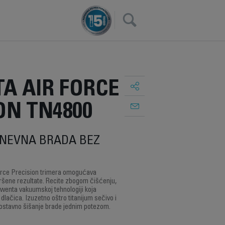
×
A AIR FORCE
ON TN4800
DNEVNA BRADA BEZ
orce Precision trimera omogućava
ršene rezultate. Recite zbogom čišćenju,
owenta vakuumskoj tehnologiji koja
dlačica. Izuzetno oštro titanijum sečivo i
ostavno šišanje brade jednim potezom.