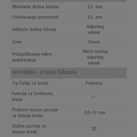
Minimalna dužina šišanja
0,5 mm
Podešavanja preciznosti
0,5 mm
Adjusting
Indikator dužine šišanja
wheel
Zone
Beard
Micro setting
Prilagođavanje mikro
adjusting
podešavanja
wheel
UPOTREBA - STILOVI ŠIŠANJA
Tip češlja za bradu
Podesivo
Funkcija za trodnevnu
bradu
Podesivi raspon pozicija
0,5-10 mm
za šišanje brade
Dužina pozicija za
20
šišanje brade