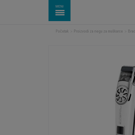
MENI
Početak
>
Proizvodi za negu za muškarce
>
Bra