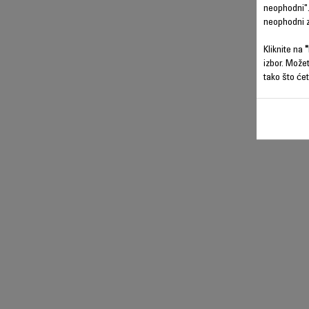
neophodni".
neophodni z
Kliknite na
"
izbor. Može
tako što ćet