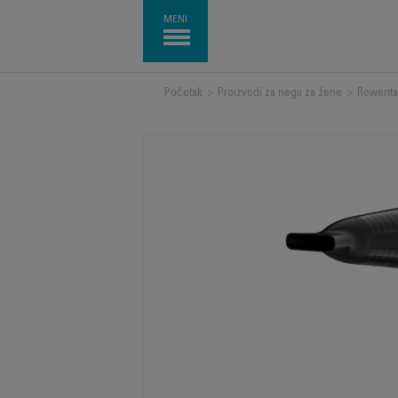
MENI
Početak
>
Proizvodi za negu za žene
>
Rowenta