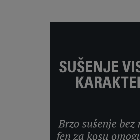
SUŠENJE VI
KARAKTER
Brzo sušenje be
fen za kosu omoguć