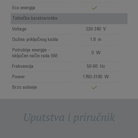
Eco energija
Tehničke karakteristike
Voltage
220-240 V
Dužina priključnog kabla
1.8 m
Potrošnja energije -
0 W
isključen način rada (W)
Frekvencija
50-60 Hz
Power
1760-2100 W
Brzo sušenje
Uputstva i priručnik