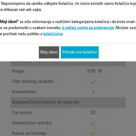
 Napominjemo da ukoliko odbijete Kolačiće, mi ćemo koristiti samo Kolačiće koji
a efikasan rad veb sajta.
Moji izbori"
za više informacija o različitim kategorijama kolačića i da biste imali d
te se predomisliti u svakom trenutku
iz našeg centra za preferencije
. Možete saz
STUDIO
e pročitati našu politiku o
kolačićima
.
DRY FEN
ZA KOSU
CV581LF0
Moji izbori
Prihvati sve kolačiće
REZULTATI/ UPOTREBA
Snaga
2100 W
Udar hladnog vazduha
Koncentrator
1
Ergonomičnost/Udobno pri upotrebi
Tip motora
DC
Demontažna rešetka
Kukica za kačenje