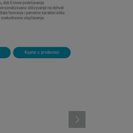
ju, dok 6 nivoa podešavanja
personalizovano stilizovanje na dohvat
ltate feniranja i pametne karakteristike
e svakodnevno ulepšavanje.
Kupite u prodavnici