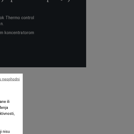
dok Thermo control
n.
kim koncentratorom
su neophodni
ane ili
đenja
tivnosti,
ji nisu