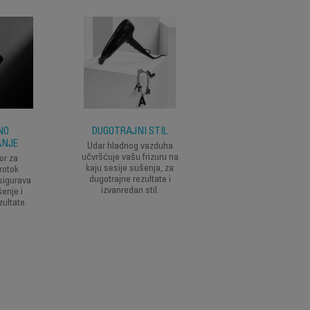
NO
DUGOTRAJNI STIL
JEDNOSTAVNO
ANJE
ODRŽAVANJE
Udar hladnog vazduha
učvršćuje vašu frizuru na
or za
Demontažna rešetka 
kaju sesije sušenja, za
rotok
jednostavno održavanj
dugotrajne rezultate i
sigurava
dugotrajne performan
izvanredan stil.
enje i
zultate.