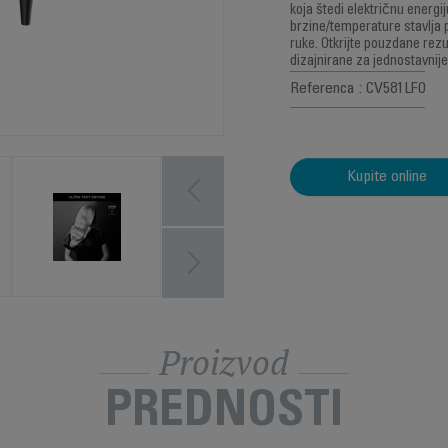
koja štedi električnu energi
brzine/temperature stavlja 
ruke. Otkrijte pouzdane rezu
dizajnirane za jednostavnij
Referenca : CV581LF0
Kupite online
Proizvod
PREDNOSTI