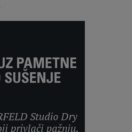
 UZ PAMETNE
O SUŠENJE
RFELD Studio Dry
ji privlači pažnju.