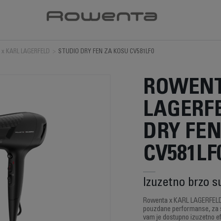
 x KARL LAGERFELD
>
STUDIO DRY FEN ZA KOSU CV581LF0
ROWENT
LAGERF
DRY FEN
CV581LF
Izuzetno brzo s
Rowenta x KARL LAGERFELD S
pouzdane performanse, za 
vam je dostupno izuzetno ef