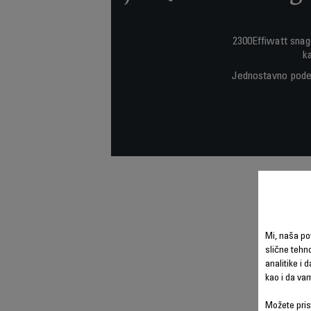
2300Effiwatt snag
k
Jednostavno podeš
Mi, naša po
slične tehno
analitike i 
kao i da va
Možete prist