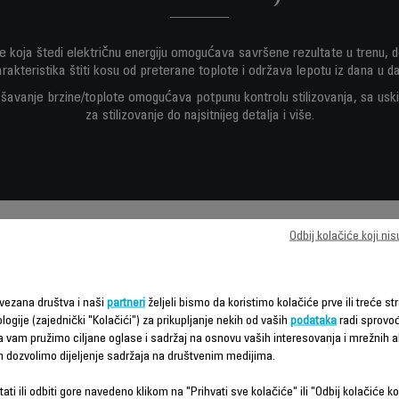
e koja štedi električnu energiju omogućava savršene rezultate u trenu, 
arakteristika štiti kosu od preterane toplote i održava lepotu iz dana u da
avanje brzine/toplote omogućava potpunu kontrolu stilizovanja, sa us
za stilizovanje do najsitnijeg detalja i više.
Odbij kolačiće koji ni
Funkcije – poređenje
vezana društva i naši
partneri
željeli bismo da koristimo kolačiće prve ili treće str
logije (zajednički "Kolačići") za prikupljanje nekih od vaših
podataka
radi sprovo
da vam pružimo ciljane oglase i sadržaj na osnovu vaših interesovanja i mrežnih ak
m dozvolimo dijeljenje sadržaja na društvenim medijima.
ati ili odbiti gore navedeno klikom na "Prihvati sve kolačiće" ili "Odbij kolačiće ko