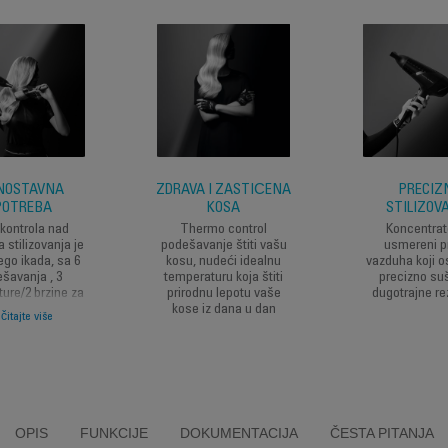
NOSTAVNA
ZDRAVA I ZAŠTIĆENA
PRECIZ
POTREBA
KOSA
STILIZOV
kontrola nad
Thermo control
Koncentrat
 stilizovanja je
podešavanje štiti vašu
usmereni p
ego ikada, sa 6
kosu, nudeći idealnu
vazduha koji o
šavanja , 3
temperaturu koja štiti
precizno suš
ure/2 brzine za
prirodnu lepotu vaše
dugotrajne re
đavanje protoka
kose iz dana u dan
čitajte više
 i temperature
sesija sušenja
OPIS
FUNKCIJE
DOKUMENTACIJA
ČESTA PITANJA