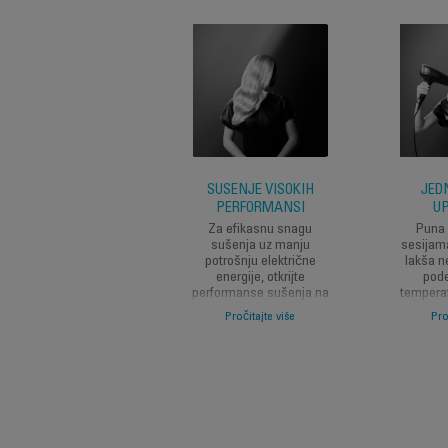
SUŠENJE VISOKIH
JED
PERFORMANSI
U
Za efikasnu snagu
Puna 
sušenja uz manju
sesijama
potrošnju električne
lakša n
energije, otkrijte
pode
performanse sušenja na
temperat
koje možete računati iz
prilago
Pročitajte više
Pro
dana u dan, uz
vazduha
poboljšanu Effiwatt
tokom 
tehnologiju.