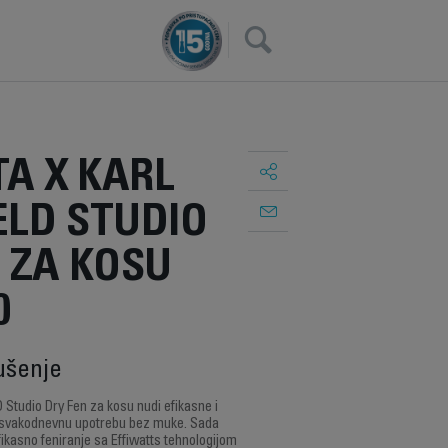
×
A X KARL
ELD STUDIO
 ZA KOSU
0
ušenje
tudio Dry Fen za kosu nudi efikasne i
svakodnevnu upotrebu bez muke. Sada
ikasno feniranje sa Effiwatts tehnologijom