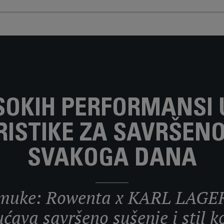
SOKIH PERFORMANSI
ISTIKE ZA SAVRŠEN
SVAKOGA DANA
z muke: Rowenta x KARL LAGE
ava savršeno sušenje i stil ko