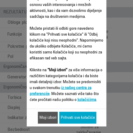
osnovu vaših interesovanja i mrežnih
aktivnosti, kao i da vam dozvolimo dijeljenje
REZULTATI/ UPOTREBA
sadržaja na društvenim medijima.
Obloga ploča
Keramička
Možete pristati ili odbiti gore navedeno
Potpuno ispravljanje
Funkcije
klikom na "Prihvati sve kolačiće" ili "Odbij
kose i pravljenje lokni
kolačiće koji nisu neophodni". Napominjemo
Pokretne ploče
da ukoliko odbijete Kolačiće, mi ćemo
koristiti samo Kolačiće koji su neophodni za
Pol
Za oba pola
efikasan rad veb sajta.
Ergonomičan i štiti kosu
Kliknite na
"Moji izbori"
za više informacija o
različitim kategorijama kolačića i da biste
Generator jona
imali detaljniji izbor. Možete se predomisliti
Ergonomičnost/Udobno pri upotrebi
u svakom trenutku
iz našeg centra za
preferencije
. Možete saznati više tako što
Torbica
ćete pročitati našu politiku o
kolačićima
.
Displej
LED
Indikator zagrevanja
Moji izbori
Prihvati sve kolačiće
Sistem za
Bezbednost
zaključavanje