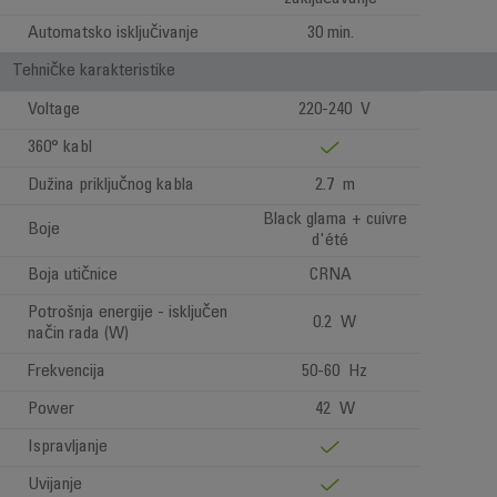
Automatsko isključivanje
30 min.
Tehničke karakteristike
Voltage
220-240 V
360° kabl
Dužina priključnog kabla
2.7 m
Black glama + cuivre
Boje
d'été
Boja utičnice
CRNA
Potrošnja energije - isključen
0.2 W
način rada (W)
Frekvencija
50-60 Hz
Power
42 W
Ispravljanje
Uvijanje