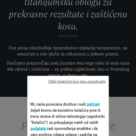
titanijumsku oblogu za
prekrasne rezultate i zaštićenu
kosu.
Ova presa obezbeđuje besprekornu regulaciju temperature, sa
senzorom u obe ploče za efikasnost u jednom potezu.
Stručnjaci preporučuju ovaj izuzetan nivo nege kako bi vaša kosa
bila zdrava i zaštićena – za prelepi izgled kose, kao iz frizerskog
salona, iz dana u dan.
Odbij kolačiće koji nisu neophodni
Mi, naša povezana društva i naši
partneri
željeli bismo da koristimo kolačiće prve ili
treće strane ili slične tehnologije (zajednički
Funkcije – poređenje
"Kolačići") za prikupljanje nekih od vaših
podataka
radi sprovođenja analitike i da
vam pružimo ciljane oglase i sadržaj na