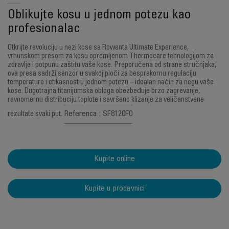
Oblikujte kosu u jednom potezu kao
profesionalac
Otkrijte revoluciju u nezi kose sa Rowenta Ultimate Experience,
vrhunskom presom za kosu opremljenom Thermocare tehnologijom za
zdravlje i potpunu zaštitu vaše kose. Preporučena od strane stručnjaka,
ova presa sadrži senzor u svakoj ploči za besprekornu regulaciju
temperature i efikasnost u jednom potezu – idealan način za negu vaše
kose. Dugotrajna titanijumska obloga obezbeđuje brzo zagrevanje,
ravnomernu distribuciju toplote i savršeno klizanje za veličanstvene
Referenca : SF8120F0
rezultate svaki put.
Kupite online
Kupite u prodavnici