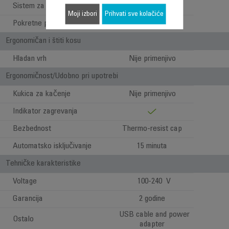
Sistem za lokne
Moji izbori
Prihvati sve kolačiće
Pokretne ploče
Ergonomičan i štiti kosu
Hladan vrh
Nije primenjivo
Ergonomičnost/Udobno pri upotrebi
Kukica za kačenje
Nije primenjivo
Indikator zagrevanja
Bezbednost
Thermo-resist cap
Automatsko isključivanje
15 minuta
Tehničke karakteristike
Voltage
100-240 V
Garancija
2 godine
USB cable and power
Ostalo
adapter