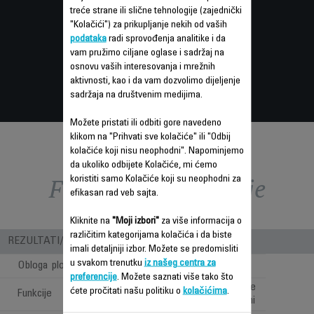
treće strane ili slične tehnologije (zajednički
"Kolačići") za prikupljanje nekih od vaših
podataka
radi sprovođenja analitike i da
vam pružimo ciljane oglase i sadržaj na
osnovu vaših interesovanja i mrežnih
aktivnosti, kao i da vam dozvolimo dijeljenje
sadržaja na društvenim medijima.
Možete pristati ili odbiti gore navedeno
klikom na "Prihvati sve kolačiće" ili "Odbij
kolačiće koji nisu neophodni". Napominjemo
da ukoliko odbijete Kolačiće, mi ćemo
Funkcije – poređenje
koristiti samo Kolačiće koji su neophodni za
efikasan rad veb sajta.
Kliknite na
"Moji izbori"
za više informacija o
različitim kategorijama kolačića i da biste
REZULTATI/ UPOTREBA
imali detaljniji izbor. Možete se predomisliti
u svakom trenutku
iz našeg centra za
Obloga ploča
Keramička
preferencije
. Možete saznati više tako što
Potpuno ispravljanje
ćete pročitati našu politiku o
kolačićima
.
Funkcije
kose i pravljenje lokni