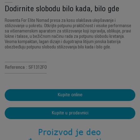
Dodirnite slobodu bilo kada, bilo gde
Rowenta For Elite Nomad presa za kosu olakšava ulepšavanje i
stilizovanje u pokretu. Otkrijte potpunu praktičnost i visoke performanse
sa višenamenskim aparatom za stilizovanje koji ispravlja, oblikuje, pravi
lokne i talase, u bežičnom načinu rada za potpunu slobodu kretanja.
Veoma kompaktan, lagan dizajn i dugotrajna litijum jonska baterija
obezbeđuju potpunu slobodu stilizovanja bilo kada i bilo gde.
Referenca : SF1312F0
Kupite online
Kupite u prodavnici