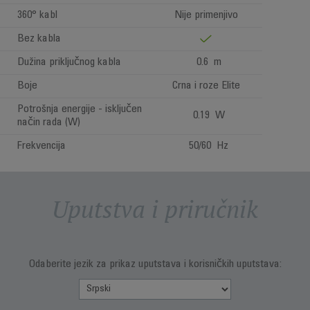
360° kabl
Nije primenjivo
Bez kabla
Dužina priključnog kabla
0.6 m
Boje
Crna i roze Elite
Potrošnja energije - isključen
0.19 W
način rada (W)
Frekvencija
50/60 Hz
Uputstva i priručnik
Odaberite jezik za prikaz uputstava i korisničkih uputstava: