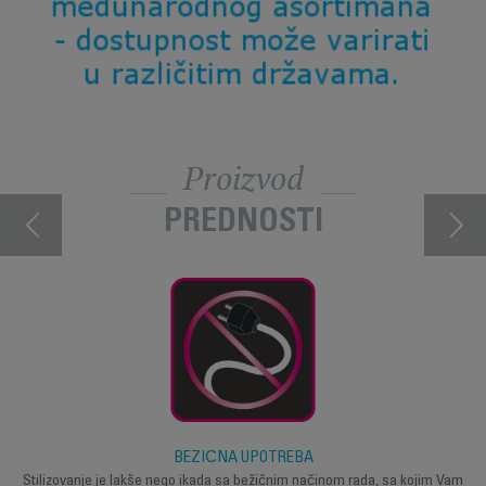
Proizvod
PREDNOSTI
BEŽIČNA UPOTREBA
Stilizovanje je lakše nego ikada sa bežičnim načinom rada, sa kojim Vam