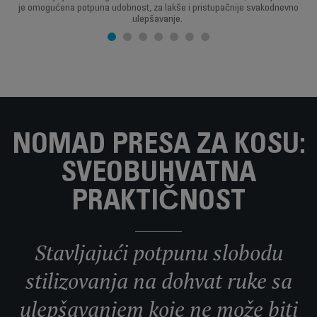
je omogućena potpuna udobnost, za lakše i pristupačnije svakodnevno
ulepšavanje.
NOMAD PRESA ZA KOSU:
SVEOBUHVATNA
PRAKTIČNOST
Stavljajući potpunu slobodu
stilizovanja na dohvat ruke sa
ulepšavanjem koje ne može biti