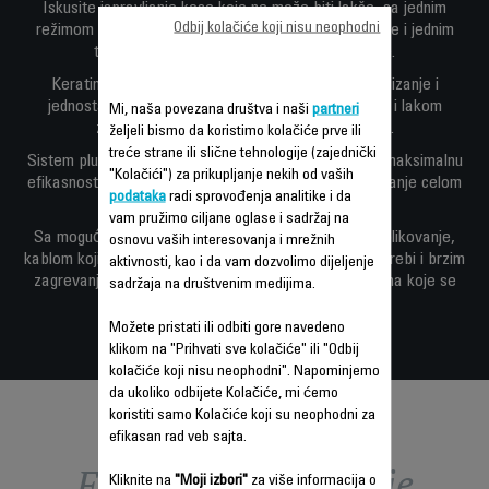
Iskusite ispravljanje kose koje ne može biti lakše, sa jednim
Odbij kolačiće koji nisu neophodni
režimom temperature od 200 °C za brze performanse i jednim
tasterom za kontrolu za rezultate bez muke.
Keratin & Tourmaline obloga obezbeđuje glatko klizanje i
jednostavno ispravljanje, čineći vašu kosu glatkom i lakom
Mi, naša povezana društva i naši
partneri
za oblikovanje, sa dodatkom blistavog sjaja.
željeli bismo da koristimo kolačiće prve ili
treće strane ili slične tehnologije (zajednički
Sistem plutajućih ploča stvara optimalan pritisak za maksimalnu
"Kolačići") za prikupljanje nekih od vaših
efikasnost, sa uskim pločama za jednostavno oblikovanje celom
podataka
radi sprovođenja analitike i da
dužinom kose.
vam pružimo ciljane oglase i sadržaj na
Sa mogućnošću zaključavanja za bezbedno i lako oblikovanje,
osnovu vaših interesovanja i mrežnih
kablom koji rotira 360°za dodatnu praktičnost pri upotrebi i brzim
aktivnosti, kao i da vam dozvolimo dijeljenje
zagrevanjem, Easyliss presa za kosu daje rezultate na koje se
sadržaja na društvenim medijima.
možete osloniti svakoga dana.
Možete pristati ili odbiti gore navedeno
klikom na "Prihvati sve kolačiće" ili "Odbij
kolačiće koji nisu neophodni". Napominjemo
da ukoliko odbijete Kolačiće, mi ćemo
koristiti samo Kolačiće koji su neophodni za
efikasan rad veb sajta.
Funkcije – poređenje
Kliknite na
"Moji izbori"
za više informacija o