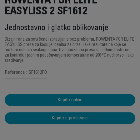
ROWENTA FOR ELITE
EASYLISS 2 SF1612
Jednostavno i glatko oblikovanje
Dizajnirana za savršeno ispravljanje bez problema, ROWENTA FOR ELITE
EASYLISS presa za kosu je idealna za brze i lake rezultate na koje se
možete osloniti svakoga dana. Ova pouzdana presa sa jednim tasterom
za kontrolu i jednim podešavanjem temperature od 200 °C nudi brzo i lako
sređivanje.
Referenca : SF1612F0
Kupite online
Kupite u prodavnici