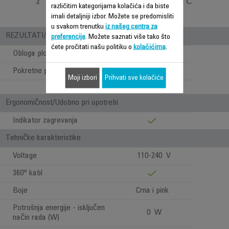
različitim kategorijama kolačića i da biste
imali detaljniji izbor. Možete se predomisliti
u svakom trenutku
iz našeg centra za
REZULTATI/ UPOTREBA
preferencije
. Možete saznati više tako što
ćete pročitati našu politiku o
kolačićima
.
Obloga ploča
Ceramic Tourmaline
Pokretne ploče
Moji izbori
Prihvati sve kolačiće
25 x 90 mm
Ergonomičnost/Udobno pri upotrebi
Indikator zagrevanja
Tehničke karakteristike
Voltage
110-240 V
360° kabl
Boje
Crna i pink
Potrošnja energije - isključen
0 W
način rada (W)