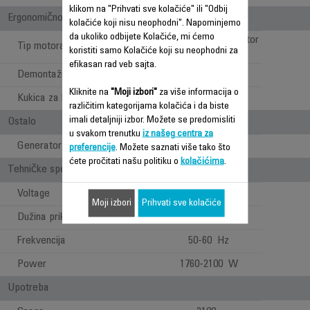
klikom na "Prihvati sve kolačiće" ili "Odbij
Ergonomičnost/udobnost pri upotrebi
kolačiće koji nisu neophodni". Napominjemo
da ukoliko odbijete Kolačiće, mi ćemo
Profesionalni AC motor
Tip motora
koristiti samo Kolačiće koji su neophodni za
efikasan rad veb sajta.
Demontažna rešetka
Kliknite na
"Moji izbori"
za više informacija o
Kukica za kačenje
različitim kategorijama kolačića i da biste
imali detaljniji izbor. Možete se predomisliti
Ostalo
u svakom trenutku
iz našeg centra za
Generator jona
Nije primenjivo
preferencije
. Možete saznati više tako što
ćete pročitati našu politiku o
kolačićima
.
Tehničke specifikacije
Voltage
220-240 V
Moji izbori
Prihvati sve kolačiće
Dužina priključnog kabla
1,8 m
Frekvencija
50-60 Hz
Power
1760-2100 W
Upotreba