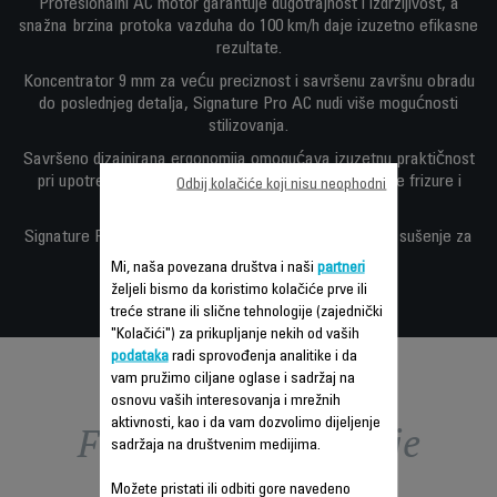
Profesionalni AC motor garantuje dugotrajnost i izdržljivost, a
snažna brzina protoka vazduha do 100 km/h daje izuzetno efikasne
rezultate.
Koncentrator 9 mm za veću preciznost i savršenu završnu obradu
do poslednjeg detalja, Signature Pro AC nudi više mogućnosti
stilizovanja.
Savršeno dizajnirana ergonomija omogućava izuzetnu praktičnost
pri upotrebi, uz udar hladnog vazduha za učvršćivanje frizure i
Odbij kolačiće koji nisu neophodni
postizanje dugotrajnih rezultata.
Signature Pro AC: izuzetne perfromanse za kvalitetno sušenje za
blistavo sjajnu kosu.
Mi, naša povezana društva i naši
partneri
željeli bismo da koristimo kolačiće prve ili
treće strane ili slične tehnologije (zajednički
"Kolačići") za prikupljanje nekih od vaših
podataka
radi sprovođenja analitike i da
vam pružimo ciljane oglase i sadržaj na
osnovu vaših interesovanja i mrežnih
aktivnosti, kao i da vam dozvolimo dijeljenje
Funkcije – poređenje
sadržaja na društvenim medijima.
Možete pristati ili odbiti gore navedeno