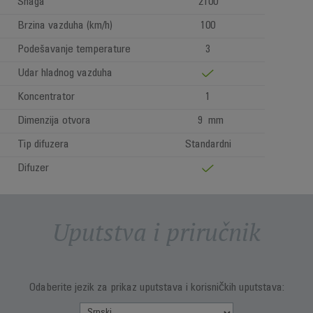
Snaga
2100
Brzina vazduha (km/h)
100
Podešavanje temperature
3
Udar hladnog vazduha
Koncentrator
1
Dimenzija otvora
9 mm
Tip difuzera
Standardni
Difuzer
Uputstva i priručnik
Odaberite jezik za prikaz uputstava i korisničkih uputstava: