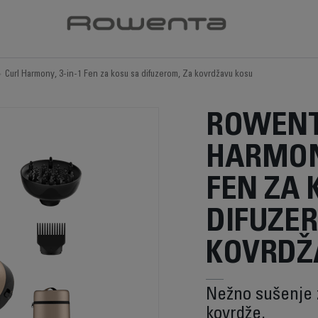
>
Curl Harmony, 3-in-1 Fen za kosu sa difuzerom, Za kovrdžavu kosu
ROWENT
HARMONY
FEN ZA 
DIFUZER
KOVRDŽ
Nežno sušenje 
kovrdže.