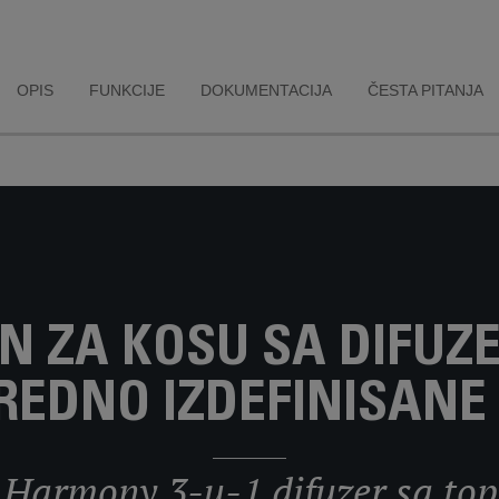
OPIS
FUNKCIJE
DOKUMENTACIJA
ČESTA PITANJA
EN ZA KOSU SA DIFU
REDNO IZDEFINISANE
 Harmony 3-u-1 difuzer sa to