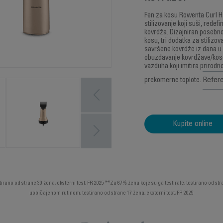
Fen za kosu Rowenta Curl H
stilizovanje koji suši, redef
kovrdža. Dizajniran posebno
kosu, tri dodatka za stilizo
savršene kovrdže iz dana u 
obuzdavanje kovrdžave/kose
vazduha koji imitira prirod
Refer
prekomerne toplote.
Kupite online
no od strane 30 žena, eksterni test, FR 2025 **Za 67% žena koje su ga testirale, testirano od str
uobičajenom rutinom, testirano od strane 17 žena, eksterni test, FR 2025