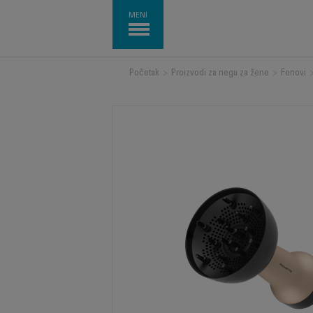
MENI
Početak
>
Proizvodi za negu za žene
>
Fenovi